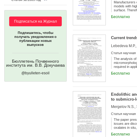
Manufacturers of
models with hig
surface. Therefo
tractors on the 
Бесплатно
last six decade
Подписаться на Журнал
on the soil thro
impact on the so
tyres or tracks
Подпишитесь, чтобы
computed. A gen
получать уведомления о
Current trend
1990s, followed
публикации новых
there is an urg
выпусков
Lebedeva M.P., 
weather conditi
by means of a c
Статья научная
GIS or 3D mappi
parameters - so
The analysis of
Бюллетень Почвенного
compaction duri
micromorpholog
института им. В.В. Докучаева
required in ap
reduced both in
@byulleten-esoil
Бесплатно
to application o
possibility for 
array of soils. 
accumulated, a
Endolithic an
to submicro-l
Статья научная
The paper prese
issues are disc
oxalates in situ
systems have maj
Бесплатно
inhabited by li