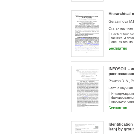
rock (lithomatri
and/or removed,
profiles of endo
Hierarchical
differentiation
Missouri to the 
Gerasimova M.I.
Статья научная
Each of four hi
facilities. A de
one. Its result
known in cherno
Бесплатно
variability and 
INFOSOIL - 
распознаван
Рожков В. А., Р
Статья научная
Информационна
фиксированног
процедур: опр
этих признако
Бесплатно
представленны
почв. В основ
значений почв
классификации
Identification
максимальное 
Iran) by grou
соответствие 
также указано