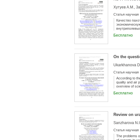
Хутуев А.М., З
Статья научная
Качество пахо
экономическую
внутриполевых
тестового пол
Бесплатно
использовался
Скелетность п
посевов на те
неоднородност
точный выбор 
On the questi
способность р
слоя. Географ
Ukarkhanova D.
традиционно с
тестовом поле
Статья научная
значений NDVI
необходим уче
According to th
априорных экс
quality and air 
агротехнологи
overview of scie
Russian researc
Бесплатно
sources of dust
climate, the typ
particles are re
human health an
methodology for
Review on ura
sampling of fin
regulatory fram
Sanzharova N.I.
conclusions of 
Статья научная
The problems of