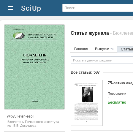
Статьи журнала
- Бюллете
Главная
Выпуски
Стать
74
Все статьи: 597
75-летию ак
Персоналии
Бесплатно
@byulleten-esoil
Бюллетень Почвенного института
им. В.В. Докучаева