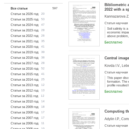
Bibliometric a
Все статьи
597
2022 with a s
Статьи за 2026 год
20
Kannazarova Z.,
Статьи за 2025 год
53
Статья научная
Статьи за 2024 год
47
Soil salinity is
Статьи за 2023 год
28
economic impact 
Статьи за 2022 год
26
above problem, 
washing activiti
Статьи за 2021 год
35
Бесплатно
Central Asia fr
Статьи за 2020 год
41
the selection c
published in En
Статьи за 2019 год
39
the Russian Fed
Статьи за 2018 год
38
Central image
salinity and im
term, continuou
Статьи за 2017 год
28
Kovda I.V., Leb
salinity managem
Статьи за 2016 год
52
Статья научная
Статьи за 2015 год
41
This paper disc
Статьи за 2014 год
25
formation. The 
Статьи за 2013 год
12
profile resulted
The application 
Статьи за 2012 год
13
Бесплатно
structures. Suc
Статьи за 2011 год
12
absence of gilga
being homogenou
Статьи за 2010 год
14
heterogeneous p
Статьи за 2009 год
18
defined as late
Computing the
material (analog
Статьи за 2008 год
17
cracks results i
Статьи за 2007 год
17
Adylin I.P., Com
associated with
of Vertisols ar
Статьи за 2006 год
11
Статья научная
Статьи за 2005 год
10