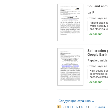
Soil and ant
Lal R.
Статья научная
Among global is
water scarcity a
and other issue
mismanagement. 
Бесплатно
reducing losses,
biosphere and 
woody perennia
agriculture beca
chemicals and e
Soil erosion 
atmospheric CO
address food an
Google Earth
Papaiordanidis S
Статья научная
High-quality soi
ecosystems in g
conserve both a
Traditional fie
Бесплатно
cost in time an
scientists to pr
the Revised Uni
data from other 
these data-dema
datasets...
Следующая страница →
|
|
|
|
|
|
|
|
1
2
3
4
5
6
7
...
В конец