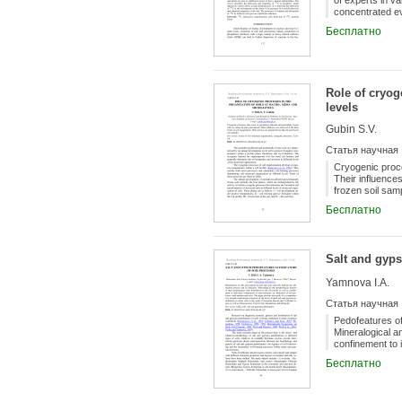
of experts in va
concentrated eve
natural amelior
Бесплатно
describes the b
is noted that th
properties of th
indicators.
Role of cryog
levels
Gubin S.V.
Статья научная
Cryogenic proce
Their influence
frozen soil sam
Бесплатно
Salt and gyps
Yamnova I.A.
Статья научная
Pedofeatures of
Mineralogical an
confinement to 
paper presents 
Бесплатно
pedofeatures in
Asia, Kazakhst