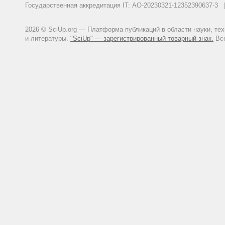
Государственная аккредитация IT: АО-20230321-12352390637-
www.pravo.gov.ru. 16.01.2015.
Федеральный закон от 21 июля 
2026 © SciUp.org — Платформа публикаций в области науки, те
Постановление Правительства 
и литературы.
"SciUp" — зарегистрированный товарный знак.
Все
ветеринарному и фитосанитарно
О введении и снятии временны
ветеринарному и фитосанитарному
обращения: 10.10.2020).
Приказ Минсельхоза РФ от 13.
реэкспортного фитосанитарног
федеральных органов исполнит
Постановление Совета Министр
и защиты растений и внесении
18 октября 2007 г. №1370". Н
Sykes A.O. The (limited) role of 
International Economic Law. 1999
DOI: 10.1093/jiel/2.1.49
Olson L.J., Roy S. Dynamic sani
2008;60(1);21-30.
DOI: 10.1016/jjeem.2010.02.002