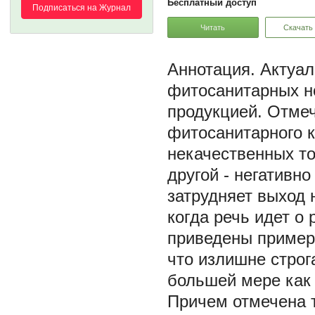
Бесплатный доступ
Подписаться на Журнал
Читать
Скачать
Актуал
фитосанитарных н
продукцией. Отме
фитосанитарного к
некачественных то
другой - негативн
затрудняет выход 
когда речь идет о
приведены пример
что излишне строг
большей мере как 
Причем отмечена 