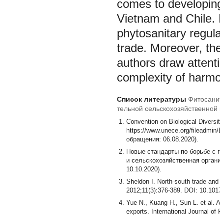
comes to developing
Vietnam and Chile. R
phytosanitary regula
trade. Moreover, th
authors draw attenti
complexity of harmo
Список литературы
Фитосани
тельной сельскохозяйственной
Convention on Biological Diversi
https://www.unece.org/fileadmi
обращения: 06.08.2020).
Новые стандарты по борьбе с 
и сельскохозяйственная организ
10.10.2020).
Sheldon I. North-south trade and
2012;11(3):376-389. DOI: 10.1
Yue N., Kuang H., Sun L. et al. 
exports. International Journal o