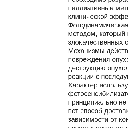
паллиативные мет
клинической эффе
Фотодинамическая
методом, который 
злокачественных о
Механизмы действ
повреждения опухо
деструкцию опухол
реакции с послед
Характер использу
фотосенсибилизато
принципиально не 
вот способ достав
зависимости от ко
оснащенности стац