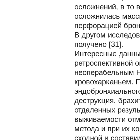
осложнений, в то 
осложнилась масс
перфорацией бронх
В другом исследов
получено [31].
Интересные данны
ретроспективной о
неоперабельным Н
кровохарканьем. 
эндобронхиального
деструкция, брахи
отдаленных резуль
выживаемости отме
метода и при их 
сходной и состави