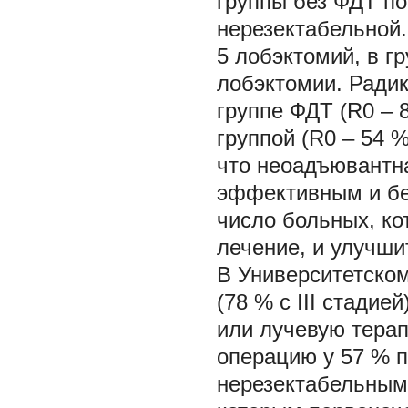
группы без ФДТ по
нерезектабельной.
5 лобэктомий, в г
лобэктомии. Ради
группе ФДТ (R0 – 
группой (R0 – 54 %
что неоадъювантн
эффективным и бе
число больных, к
лечение, и улучшит
В Университетско
(78 % с III стади
или лучевую тера
операцию у 57 % 
нерезектабельным