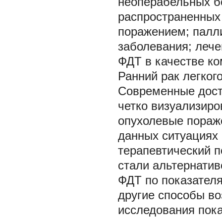
неоперабельных б
распространенных
поражением; палл
заболевания; лече
ФДТ в качестве ко
Ранний рак легког
Современные дост
четко визуализир
опухолевые пораж
данных ситуациях
терапевтический 
стали альтернати
ФДТ по показателя
другие способы в
исследования пока