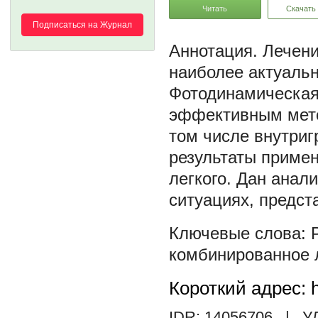
Читать
Скачать
Подписаться на Журнал
Лечени
наиболее актуаль
Фотодинамическая
эффективным мето
том числе внутриг
результаты приме
легкого. Дан анал
ситуациях, предст
комбинированное 
Короткий адрес: h
IDR: 14056706
| У