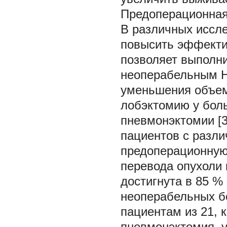
Предоперационна
В различных иссле
повысить эффекти
позволяет выполн
неоперабельным Н
уменьшения объем
лобэктомию у бол
пневмонэктомии [36
пациентов с разл
предоперационную
перевода опухоли 
достигнута в 85 %
неоперабельных б
пациентам из 21, 
пневмонэктомия, у