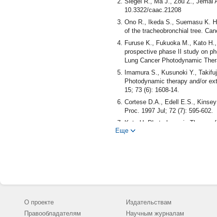
Siegel R., Ma J., Zou Z., Jemal 
10.3322/caac.21208
Ono R., Ikeda S., Suemasu K. He
of the tracheobronchial tree. Can
Furuse K., Fukuoka M., Kato H.,
prospective phase II study on pho
Lung Cancer Photodynamic Therap
Imamura S., Kusunoki Y., Takifu
Photodynamic therapy and/or exte
15; 73 (6): 1608-14.
Cortese D.A., Edell E.S., Kinsey
Proc. 1997 Jul; 72 (7): 595-602.
Kato H. Photodynamic Therapy f
Еще
(2): 96-9.
Lam S., Haussinger K., Leroy M.
curative potential for early-stag
Patelli M., Lazzari Agli L., Pole
carcinoma. Monaldi Arch Chest Di
Соколов В.В., Телегина Л.В., Т
Эндобронхиальная хирургия и 
О проекте
Издательствам
Российский онкологический журн
Правообладателям
Научным журналам
Ali A.H., Takizawa H., Kondo K