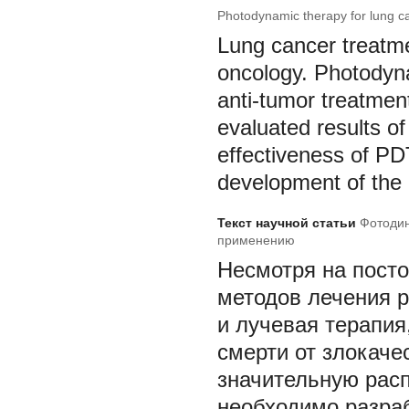
Photodynamic therapy for lung ca
Lung cancer treatm
oncology. Photodyna
anti-tumor treatment
evaluated results o
effectiveness of PD
development of the
Текст научной статьи
Фотодин
применению
Несмотря на пост
методов лечения р
и лучевая терапия
смерти от злокаче
значительную расп
необходимо разра