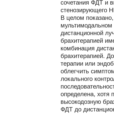
сочетания ФДТ и в
стенозирующего Н
В целом показано
мультимодальном п
дистанционной лу
брахитерапией им
комбинация диста
брахитерапией. Д
терапии или эндо
облегчить симптом
локального контр
последовательнос
определена, хотя 
высокодозную бра
ФДТ до дистанцио