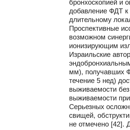
бронхоскопией и о
добавление ФДТ к 
длительному локал
Проспективные ис
возможном синерг
ионизирующим изл
Израильские авто
эндобронхиальным
мм), получавших Ф
течение 5 нед) до
выживаемости без
выживаемости при
Серьезных осложне
свищей, обструкти
не отмечено [42].