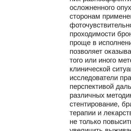
осложненного опу
сторонам применен
фоточувствительно
проходимости брон
проще в исполнен
позволяет оказыв
того или иного ме
клинической ситуа
исследователи пра
перспективой дал
различных методик
стентирование, бр
терапии и лекарст
не только повысит
увеличить выжива