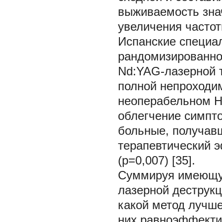
выживаемость знач
увеличения частот
Испанские специа
рандомизированно
Nd:YAG-лазерной т
полной непроходи
неоперабельном Н
облегчение симпто
больные, получав
терапевтический 
(р=0,007) [35].
Суммируя имеющу
лазерной деструкц
какой метод лучше
них равноэффектив