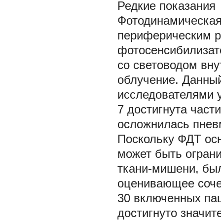
Редкие показания
Фотодинамическая
периферическим р
фотосенсибилизато
со световодом вну
облучение. Данны
исследователями у
7 достигнута част
осложнилась пневм
Поскольку ФДТ осн
может быть огран
ткани-мишени, бы
оценивающее соче
30 включенных пац
достигнуто значи