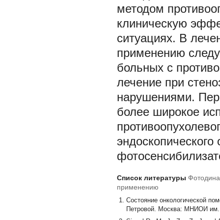
методом противоо
клиническую эффе
ситуациях. В лече
применению следу
больных с противо
лечение при стен
нарушениями. Пер
более широкое ис
противоопухолево
эндоскопического 
фотосенсибилизат
Список литературы
Фотодинам
применению
Состояние онкологической помо
Петровой. Москва: МНИОИ им.