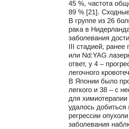
45 %, частота общ
89 % [21]. Сходны
В группе из 26 бо
рака в Нидерландах
заболевания достиг
III стадией, ране
или Nd:YAG лазер
ответ, у 4 – прогр
легочного кровоте
В Японии было пр
легкого и 38 – с 
для химиотерапии 
удалось добиться п
регрессии опухоли
заболевания наблю