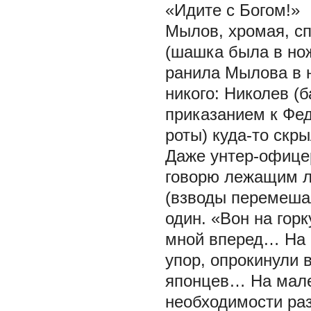
«Идите с Богом!»
Мылов, хромая, сп
(шашка была в нож
ранила Мылова в н
никого: Николев (
приказанием к Фед
роты) куда-то скр
Даже унтер-офицер
говорю лежащим лю
(взводы перемешал
один. «Вон на гор
мной вперед… На г
упор, опрокинули
японцев… На мале
необходимости ра