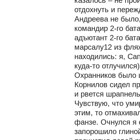
казалось – не про
отдохнуть и переж
Андреева не было,
командир 2-го бат
адъютант 2-го бат
марсалу12 из фля
находились: я, Са
куда-то отлучился)
Охранников было ш
Корнилов сидел п
и рвется шрапнель
Чувствую, что ум
этим, то отмахива
фанзе. Очнулся я с
запорошило глиной