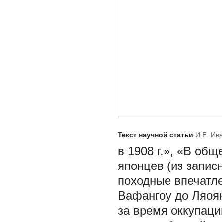
Текст научной статьи
И.Е. Ив
в 1908 г.», «В об
японцев (из запис
походные впечатле
Вафангоу до Ляоян
за время оккупаци