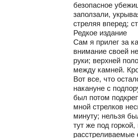
безопасное убежи
заползали, укрыва
стреляя вперед; с
Редкое издание
Сам я прилег за к
внимание своей н
руки; верхней пол
между камней. Кро
Вот все, что оста
накануне с подпор
был потом подкреп
мной стрелков нес
минуту; нельзя бы
тут же под горкой,
расстреливаемые с