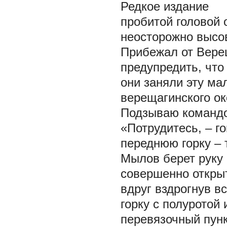
Редкое издание
пробитой головой 
неосторожно выс
Прибежал от Вере
предупредить, что
они заняли эту ма
верещагинского ок
Подзываю командо
«Потрудитесь, – г
переднюю горку –
Мылов берет руку 
совершенно открыт
вдруг вздрогнув в
горку с полуротой 
перевязочный пун