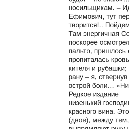
носильщикам. – Ид
Ефимович, тут пе
творится!.. Пойд
Там энергичная С
поскорее осмотрел
пальто, пришлось 
пропиталась кровь
кителя и рубашки;
рану – я, отвернув
острой боли… «Нич
Редкое издание
низенький господи
красного вина. Эт
(двое), между тем
выпрямляют руку 