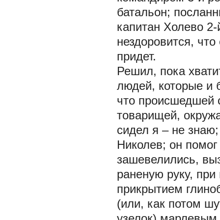
батальон; посланн
капитан Холево 2-й
нездоровится, что 
придет.
Решил, пока хвати
людей, которые и 
что происшедшей с
товарищей, окружа
сидел я – не знаю
Николев; он помог
зашевелились, вы
раненую руку, при
прикрытием глиноб
(или, как потом ш
узелок) марлевым 