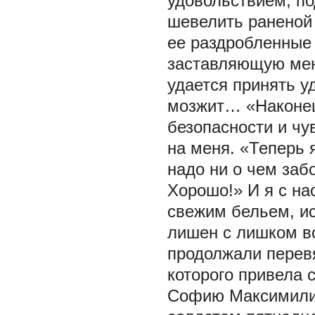
удовольствием, по
шевелить раненой 
ее раздробленные 
заставляющую мен
удается принять у
мозжит… «Наконец-
безопасности и чу
на меня. «Теперь 
надо ни о чем заб
Хорошо!» И я с на
свежим бельем, и
лишен с лишком в
продолжали перевя
которого привела 
Софию Максимилиа