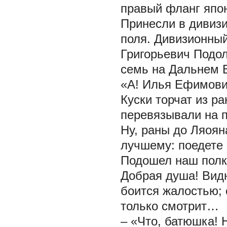
правый фланг яп
Принесли в дивизи
поля. Дивизионный
Григорьевич Подол
семь на Дальнем 
«А! Илья Ефимови
Куски торчат из р
перевязывали на 
Ну, раны до Ляоя
лучшему: поедете
Подошел наш полк
Добрая душа! Видн
боится жалостью; 
только смотрит…
– «Что, батюшка! 