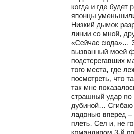
когда и где будет
японцы уменьшили
Низкий дымок разр
линии со мной, др
«Сейчас сюда»… Э
вызванный моей фи
подстерегавших ма
того места, где ле
посмотреть, что та
так мне показалос
страшный удар по 
дубиной… Сгибаю р
ладонью вперед – 
плеть. Сел и, не г
командиром 3-й ро