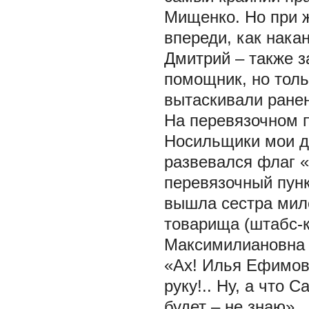
Мищенко. Но при ж
впереди, как нака
Дмитрий – также з
помощник, но толь
вытаскивали ранен
На перевязочном 
Носильщики мои дв
развевался флаг «
перевязочный пунк
вышла сестра мил
товарища (штабс-
Максимилиановна в
«Ах! Илья Ефимови
руку!.. Ну, а что 
будет – не знаю»… 