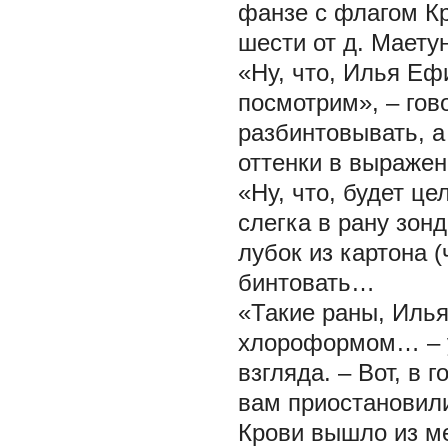
фанзе с флагом Кр
шести от д. Маету
«Ну, что, Илья Еф
посмотрим», – гов
разбинтовывать, а
оттенки в выражен
«Ну, что, будет це
слегка в рану зон
лубок из картона (
бинтовать…
«Такие раны, Илья
хлороформом… – у
взгляда. – Вот, в
вам приостановил
Крови вышло из м