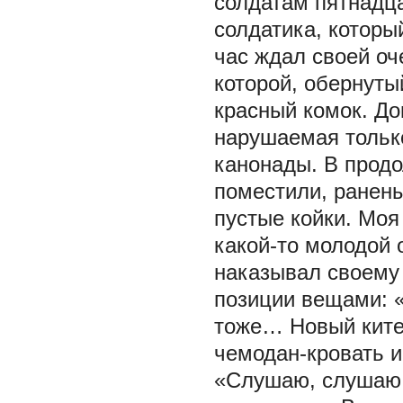
солдатам пятнадца
солдатика, которы
час ждал своей оч
которой, обернуты
красный комок. До
нарушаемая тольк
канонады. В продо
поместили, ранены
пустые койки. Моя
какой-то молодой 
наказывал своему 
позиции вещами: «
тоже… Новый кител
чемодан-кровать и
«Слушаю, слушаю…