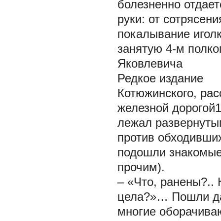
болезненно отдает
руки: от сотрясени
покалывание игол
занятую 4-м полко
Яковлевича
Редкое издание
Котюжинского, рас
железной дорогой
лежал развернутым
против обходивши
подошли знакомые
прочим).
– «Что, ранены?.. 
цела?»… Пошли да
многие оборачиваю