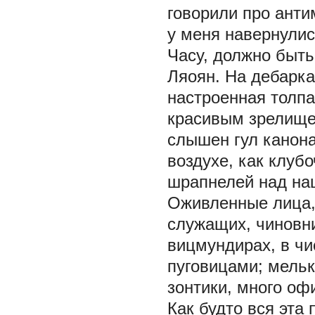
говорили про анти
у меня навернулис
Часу, должно быть
Ляоян. На дебарк
настроенная толп
красивым зрелище
слышен гул канон
воздухе, как клуб
шрапнелей над на
Оживленные лица,
служащих, чиновн
вицмундирах, в чи
пуговицами; мель
зонтики, много о
Как будто вся эта 