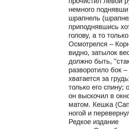
прочистил левой ру
немного поднявши 
шрапнель (шрапнел
приподнявшись хот
голову, а то тольк
Осмотрелся – Корн
видно, затылок ве
должно быть, "ста
разворотило бок –
хватается за груд
только его спину;
он выскочил в окно
матом. Кешка (Сап
ногой и переверну
Редкое издание