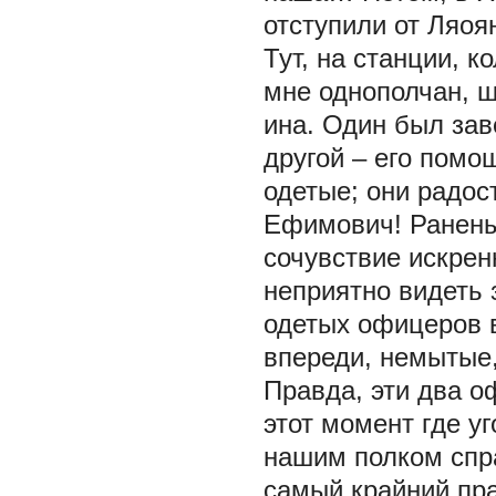
отступили от Ляо
Тут, на станции, 
мне однополчан, 
ина. Один был за
другой – его помо
одетые; они радос
Ефимович! Ранены
сочувствие искрен
неприятно видеть 
одетых офицеров в
впереди, немытые
Правда, эти два о
этот момент где у
нашим полком спра
самый крайний пр