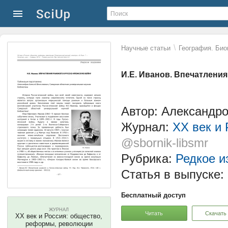
\
Научные статьи
География. Био
И.Е. Иванов. Впечатлени
Автор: Александр
Журнал:
ХХ век и
@sbornik-libsmr
Рубрика:
Редкое и
Статья в выпуске:
Бесплатный доступ
ЖУРНАЛ
Читать
Скачать
ХХ век и Россия: общество,
реформы, революции