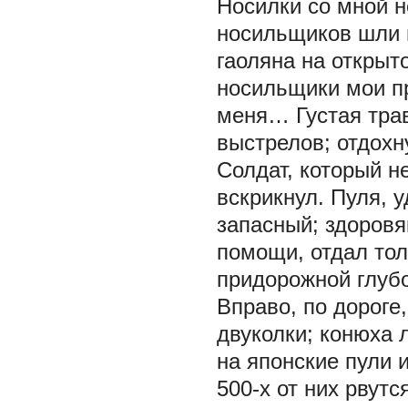
Носилки со мной н
носильщиков шли п
гаоляна на открыто
носильщики мои п
меня… Густая тра
выстрелов; отдох
Солдат, который н
вскрикнул. Пуля, 
запасный; здоровя
помощи, отдал то
придорожной глуб
Вправо, по дороге
двуколки; конюха 
на японские пули 
500-х от них рвут