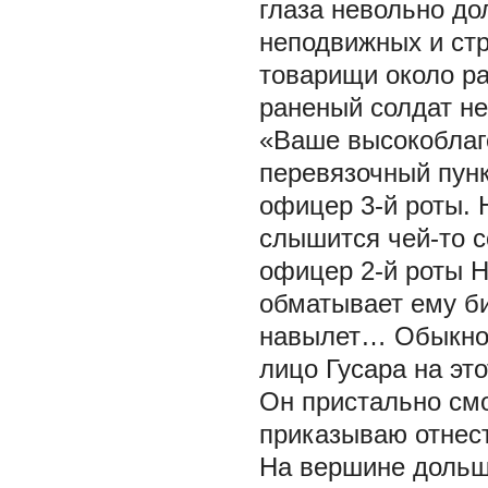
глаза невольно до
неподвижных и ст
товарищи около р
раненый солдат не
«Ваше высокоблаг
перевязочный пунк
офицер 3-й роты. 
слышится чей-то 
офицер 2-й роты Н
обматывает ему би
навылет… Обыкнов
лицо Гусара на эт
Он пристально смо
приказываю отнест
На вершине дольше