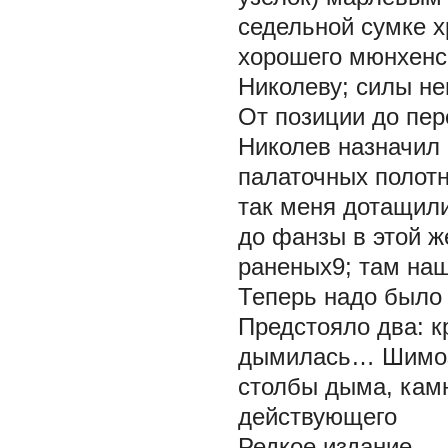
седельной сумке х
хорошего мюнхенск
Николеву; силы не
От позиции до пер
Николев назначил
палаточных полотн
так меня дотащили
до фанзы в этой ж
раненых9; там наш
Теперь надо было 
Предстояло два: к
дымилась… Шимозы
столбы дыма, камн
действующего
Редкое издание