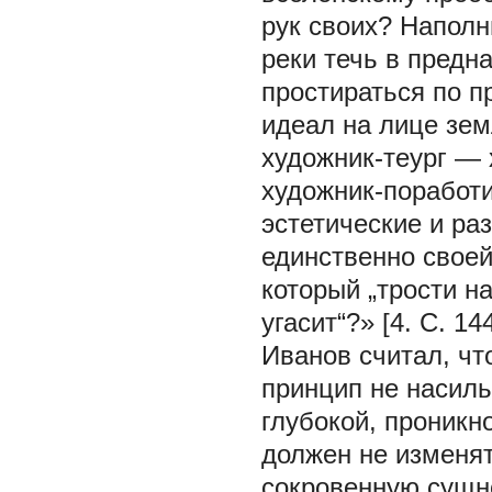
рук своих? Наполн
реки течь в предн
простираться по п
идеал на лице зем
художник-теург — 
художник-поработи
эстетические и ра
единственно своей
который „трости н
угасит“?» [4. С. 144
Иванов считал, чт
принцип не насиль
глубокой, проникн
должен не изменят
сокровенную сущно