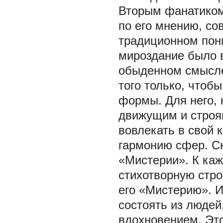
Вторым фанатиком
по его мнению, с
традиционном пони
мироздание было в
обыденном смысле.
того только, чтоб
формы. Для него,
движущим и строя
вовлекать в свой 
гармонию сфер. С
«Мистерии». К каж
стихотворную стро
его «Мистерию». И
состоять из люде
вдохновением. Это