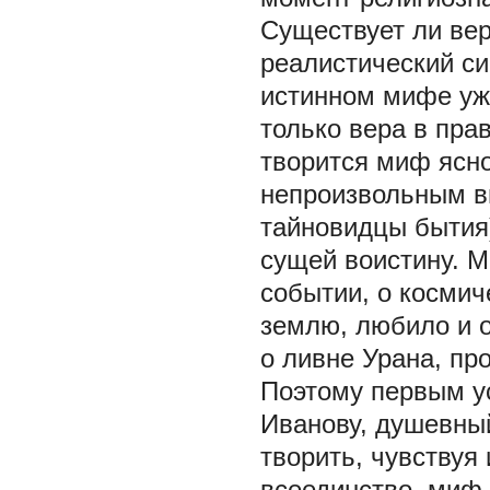
Существует ли ве
реалистический си
истинном мифе уже
только вера в прав
творится миф ясн
непроизвольным ви
тайновидцы бытия
сущей воистину. 
событии, о космич
землю, любило и о
о ливне Урана, пр
Поэтому первым у
Иванову, душевный
творить, чувствуя
всеединство, миф 