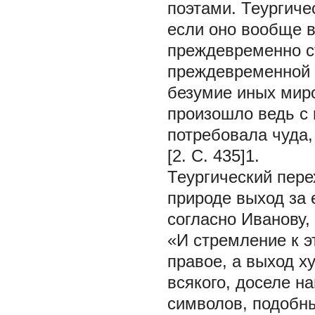
поэтами. Теургиче
если оно вообще 
преждевременно ст
преждевременной 
безумие иных миро
произошло ведь с 
потребовала чуда
[2. С. 435]1.
Теургический пер
природе выход за 
согласно Иванову
«И стремление к э
правое, а выход х
всякого, доселе н
символов, подобн