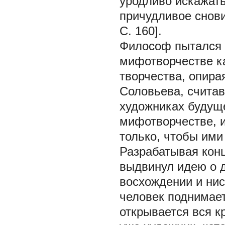
уродливо искажать
причудливое снов
С. 160].
Философ пытался 
мифотворчестве к
творчества, опира
Соловьева, считав
художниках будуще
мифотворчестве, и
только, чтобы ими 
Разрабатывая конц
выдвинул идею о д
восхождении и нис
человек поднимае
открывается вся к