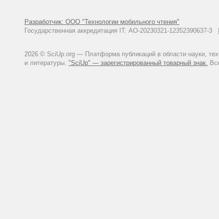
Разработчик: ООО "Технологии мобильного чтения"
Государственная аккредитация IT: АО-20230321-12352390637-
2026 © SciUp.org — Платформа публикаций в области науки, те
и литературы.
"SciUp" — зарегистрированный товарный знак.
Все