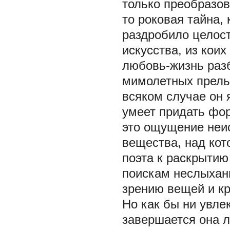
только преобразов
то роковая тайна,
раздробило целост
искусства, из кои
любовь-жизнь раз
мимолетных прель
всяком случае он 
умеет придать фор
это ощущение неис
вещества, над кот
поэта к раскрытию
поискам неслыхан
зрению вещей и кра
Но как бы ни увле
завершается она л