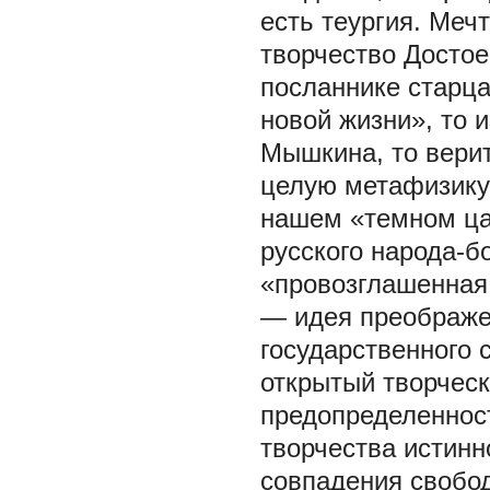
есть теургия. Меч
творчество Достое
посланнике старца
новой жизни», то 
Мышкина, то верит
целую метафизику 
нашем «темном ца
русского народа-б
«провозглашенная
— идея преображе
государственного 
открытый творческ
предопределенност
творчества истинн
совпадения свобод