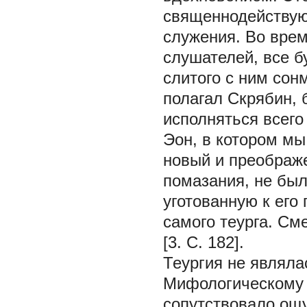
священнодействую
служения. Во вре
слушателей, все б
слитого с ним сон
полагал Скрябин, 
исполняться всего
Эон, в котором мы
новый и преображ
помазания, не был
уготованную к его 
самого теурга. См
[3. С. 182].
Теургия не являла
Мифологическому 
сопутствовало ощ