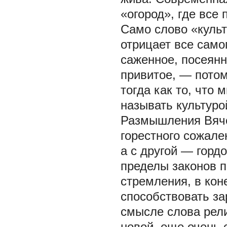
«огород», где все
Само слово «культ
отрицает все само
саженное, посеянн
привитое, — потом
тогда как то, что
называть культурой
Размышления Вяче
горестного сожале
а с другой — горд
пределы законов п
стремления, в коне
способствовать з
смысле слова рели
новой, еще очень 