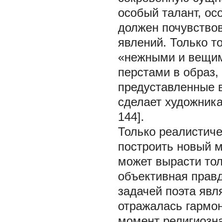
особый талант, ос
должен почувство
явлений. Только т
«нежными и вещими
перстами в образ, 
предуставленные в
сделает художника
144].
Только реалистич
построить новый м
может вырасти тол
объективная правд
задачей поэта явл
отражалась гармон
момент религиозна