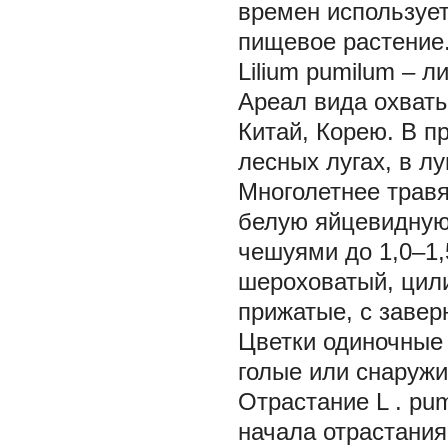
времен использует
пищевое растение
Lilium pumilum
– л
Ареал вида охваты
Китай, Корею. В п
лесных лугах, в лу
Многолетнее травя
белую яйцевидную
чешуями до 1,0–1,
шероховатый, цили
прижатые, с заве
Цветки одиночные 
голые или снаруж
Отрастание
L
.
рum
начала отрастани