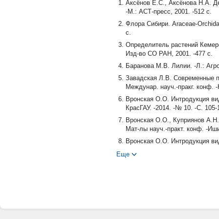
Аксёнов Е.С., Аксёнова Н.А. 
-М.: АСТ-пресс, 2001. -512 с.
Флора Сибири. Araceae-Orchida
с.
Определитель растений Кемеро
Изд-во СО РАН, 2001. -477 с.
Баранова М.В. Лилии. -Л.: Агро
Завадская Л.В. Современные 
Междунар. науч.-пракг. конф. -
Вронская О.О. Интродукция вид
КрасГАУ. -2014. -№ 10. -С. 105-
Вронская О.О., Куприянов А.Н
Мат-лы науч.-практ. конф. -Иши
Вронская О.О. Интродукция ви
ботаническом саду//Лекарстве
Еще
конф. (21-22 мая 2013 г., г. Но
Шереметов Р.Т. Особенности г
ботаническом саду 2012 г.//Бо
«Ирбис», 2013. -Вып. 19. -С. 15
Шереметов Р.Т. Особенности ре
Ботанические исследования Сиб