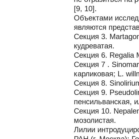
[9, 10].
Объектами иссле
являются представ
Секция 3.
Martago
кудреватая.
Секция 6.
Regalia
Секция 7
. Sinoma
карликовая;
L. will
Секция 8.
Sinoliriu
Секция 9.
Pseudoli
пенсильванская, и
Секция 10.
Nepalen
мозолистая.
Лилии интродуцир
РАН (г. Москва); 