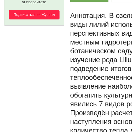
университета
В озел
Подписаться на Журнал
виды лилий испол
перспективных вид
местным гидротер
ботаническом саду
изучение рода Lil
подведение итогов
теплообеспеченнос
выявление наиболе
обогатить культур
явились 7 видов р
Произведён расче
наступления осно
количество тепла д