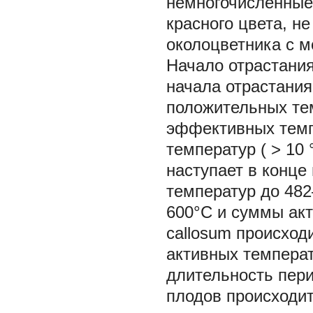
немногочисленные
красного цвета, н
околоцветника с 
Начало отрастания 
начала отрастани
положительных те
эффективных темп
температур (
>
10 
наступает в конц
температур до 48
600°С и суммы ак
callosum
происходи
активных температ
длительность пери
плодов происходит