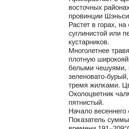
восточных района
провинции Шэньси
Растет в горах, н
суглинистой или п
кустарников.
Многолетнее травя
плотную широкояй
белыми чешуями, 
зеленовато-бурый,
тремя жилками. Цв
Околоцветник чал
пятнистый.
Начало весеннего 
Показатель суммы 
времени 191–209°