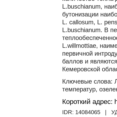
L.buschianum, наиб
бутонизации наиб
L. callosum, L. pe
L.buschianum. В п
теплообеспеченност
L.willmottiae, наим
первичной интроду
баллов и являютс
Кемеровской обла
температур
,
озеле
Короткий адрес: h
IDR: 14084065
| У