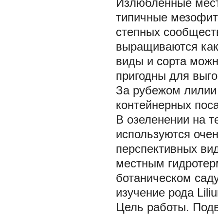
Излюбленные места
типичные мезофит
степных сообществ
выращиваются как
виды и сорта можн
пригодны для выго
За рубежом лилии
контейнерных поса
В озеленении на т
используются очен
перспективных вид
местным гидротер
ботаническом саду
изучение рода
Lili
Цель работы.
Подв