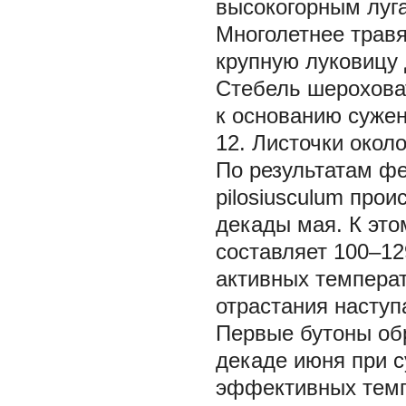
высокогорным луг
Многолетнее травя
крупную луковицу 
Стебель шероховат
к основанию сужен
12. Листочки окол
По результатам ф
pilosiusculum
проис
декады мая. К эт
составляет 100–1
активных температ
отрастания наступ
Первые бутоны об
декаде июня при 
эффективных темп