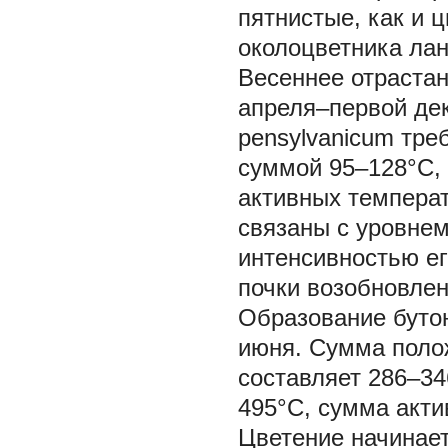
пятнистые, как и 
околоцветника лан
Весеннее отраста
апреля–первой де
pensylvanicum
тре
суммой 95–128°C,
активных температ
связаны с уровнем
интенсивностью ег
почки возобновлен
Образование бутон
июня. Сумма полож
составляет 286–3
495°С, сумма акти
Цветение начинает