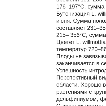
176–197°С, сумма 
Бутонизация
L. wil
июня. Сумма поло
составляет 231–3
215– 356°C, сумма
Цветет
L. willmotti
температур 720–8
Плоды не завязыва
заканчивается в с
Успешность интрод
Перспективный ви
области. Хорошо в
растениями с круп
дельфиниумом, фл
С древних времен 