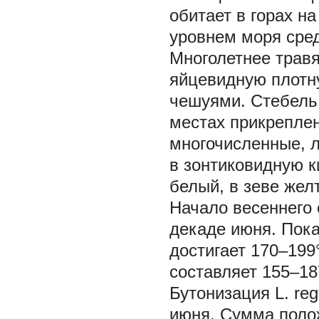
обитает в горах н
уровнем моря сред
Многолетнее травя
яйцевидную плотн
чешуями. Стебель
местах прикреплен
многочисленные, л
в зонтиковидную к
белый, в зеве жел
Начало весеннего 
декаде июня. Пок
достигает 170–19
составляет 155–18
Бутонизация
L. reg
июня. Сумма поло