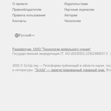
Методика государственного ис
О проекте
Издательствам
-Вып. 6. -223 с.
Правообладателям
Научным журналам
Куприянов А.Н. Теория и практ
Правила пользования
Авторам
Лучник З.И. Фенологические фа
Контакты
Читателям
-128 с.
Русский
Разработчик: ООО "Технологии мобильного чтения"
Государственная аккредитация IT: АО-20230321-12352390637-
2026 © SciUp.org — Платформа публикаций в области науки, те
и литературы.
"SciUp" — зарегистрированный товарный знак.
Все