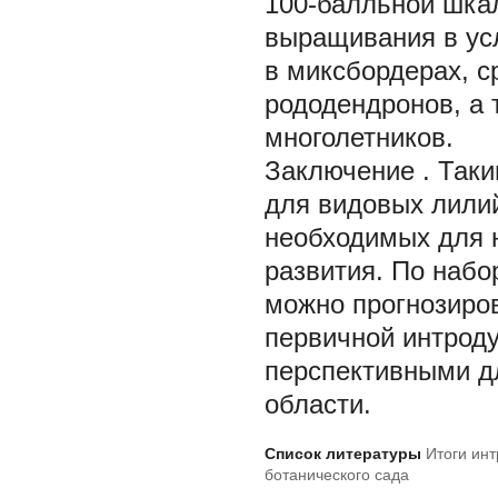
100-балльной шкал
выращивания в ус
в миксбордерах, с
рододендронов, а 
многолетников.
Заключение
. Так
для видовых лилий
необходимых для 
развития. По набо
можно прогнозиров
первичной интроду
перспективными д
области.
Список литературы
Итоги инт
ботанического сада