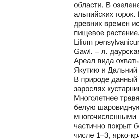
области. В озелен
альпийских горок.
древних времен ис
пищевое растение
Lilium pensylvanic
Gawl. – л. даурска
Ареал вида охваты
Якутию и Дальний 
В природе данный 
зарослях кустарник
Многолетнее травя
белую шаровидную 
многочисленными 
частично покрыт 
числе 1–3, ярко-к