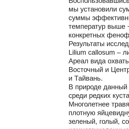
Воспользовавшись 
мы установили су
суммы эффективны
температур выше 
конкретных фенофа
Результаты иссле
Lilium callosum
– л
Ареал вида охваты
Восточный и Цент
и Тайвань.
В природе данный 
среди редких куст
Многолетнее травя
плотную яйцевидн
зеленый, голый, с