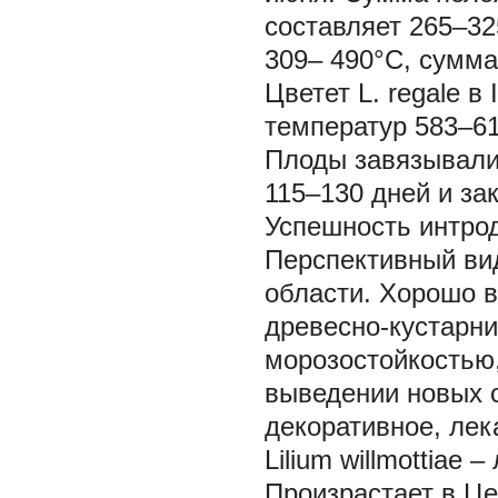
составляет 265–3
309– 490°C, сумма
Цветет
L. regale
в 
температур 583–6
Плоды завязывалис
115–130 дней и за
Успешность интрод
Перспективный ви
области. Хорошо в
древесно-кустарни
морозостойкостью,
выведении новых с
декоративное, лек
Lilium willmottiae
– 
Произрастает в Це