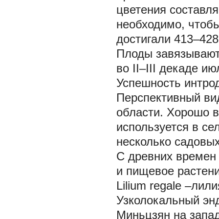
цветения составля
необходимо, чтобы
достигали 413–428
Плоды завязываютс
во II–III декаде ию
Успешность интрод
Перспективный ви
области. Хорошо в
используется в се
несколько садовы
С древних времен 
и пищевое растени
Lilium regale
–лили
Узколокальный энд
Миньцзян на запа