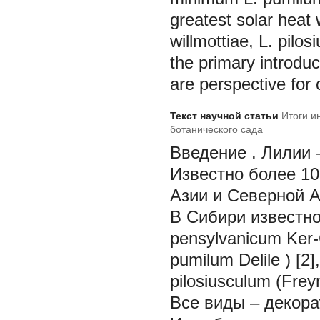
greatest solar heat 
willmottiae, L. pilo
the primary introdu
are perspective for 
Текст научной статьи
Итоги и
ботанического сада
Введение
. Лилии 
Известно более 10
Азии и Северной А
В Сибири известно
pensylvanicum
Ker
pumilum Delile
) [2
pilosiusculum
(Frey
Все виды – декора