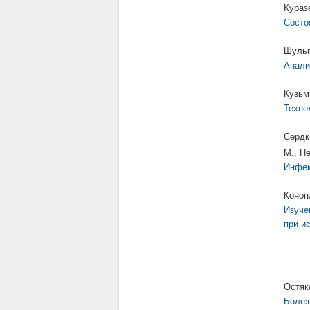
Кураз
Состо
Шульг
Анали
Кузьм
Техно
Сердк
М., П
Инфек
Коноп
Изуче
при и
Остяк
Болез