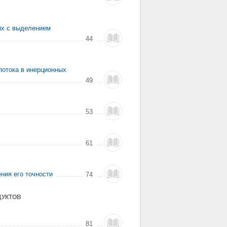
ях с выделением
44
потока в инерционных
49
53
61
ния его точности
74
ДУКТОВ
81