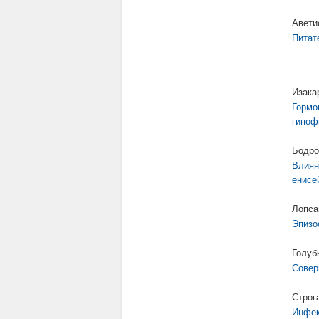
Авети
Питат
Изака
Гормо
гипоф
Бодро
Влиян
енисе
Лопса
Эпизо
Голуб
Совер
Строг
Инфек