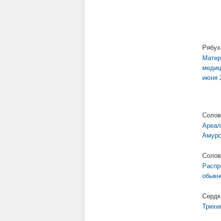
Рябух
Матер
медиц
июня 2
Солов
Ареал
Амурс
Соловь
Распр
обыкн
Сердк
Трихи