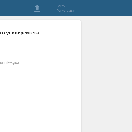
Войти
Регистрация
ого университета
stnik-kgau