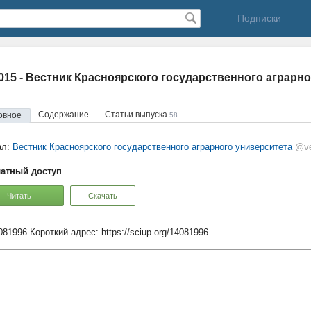
Подписки
2015 - Вестник Красноярского государственного аграрн
Содержание
Статьи выпуска
овное
58
ал:
Вестник Красноярского государственного аграрного университета
@ve
атный доступ
Читать
Скачать
4081996
Короткий адрес:
https://sciup.org/14081996