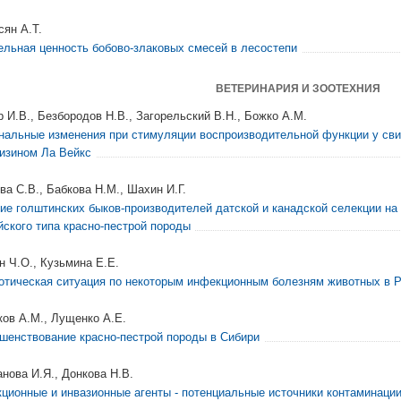
сян А.Т.
ельная ценность бобово-злаковых смесей в лесостепи
ВЕТЕРИНАРИЯ И ЗООТЕХНИЯ
р И.В., Безбородов Н.В., Загорельский В.Н., Божко А.М.
нальные изменения при стимуляции воспроизводительной функции у сви
изином Ла Вейкс
ва С.В., Бабкова Н.М., Шахин И.Г.
ие голштинских быков-производителей датской и канадской селекции на
йского типа красно-пестрой породы
н Ч.О., Кузьмина Е.Е.
отическая ситуация по некоторым инфекционным болезням животных в 
ков А.М., Лущенко А.Е.
шенствование красно-пестрой породы в Сибири
анова И.Я., Донкова Н.В.
ционные и инвазионные агенты - потенциальные источники контаминации