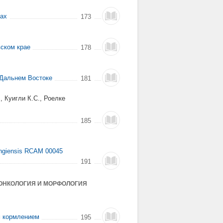
вах
173
вском крае
178
 Дальнем Востоке
181
, Куигли К.С., Роелке
185
ingiensis RCAM 00045
191
 ОНКОЛОГИЯ И МОРФОЛОГИЯ
м кормлением
195