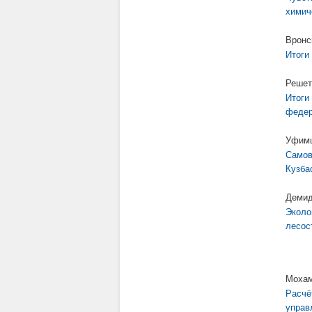
химич
Вронс
Итоги
Решет
Итоги 
федер
Уфимц
Самов
Кузба
Демид
Эколо
лесос
Мохам
Расчё
управ