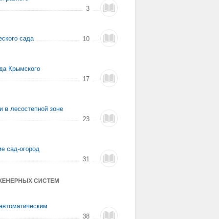
3
еского сада
10
ада Крымского
17
 в лесостепной зоне
23
ме сад-огород
31
ЖЕНЕРНЫХ СИСТЕМ
 автоматическим
38