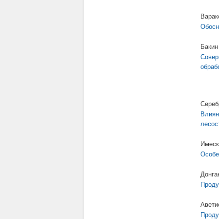
Варак
Обосн
Бакин
Совер
обраб
Сереб
Влиян
лесос
Имеск
Особе
Донга
Проду
Авети
Проду