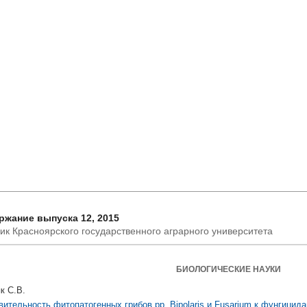
ржание выпуска 12, 2015
ик Красноярского государственного аграрного университета
БИОЛОГИЧЕСКИЕ НАУКИ
к С.В.
вительность фитопатогенных грибов рр. Bipolaris и Fusarium к фунгицида