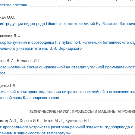
еского состава
кая О.О.
 интродукции видов рода Liliuml из коллекции лилий Кузбасского ботанич
никова Л.Ф.
сортоизучения и сортооценки Iris hybrid hort. коллекции ботанического с
ального университета им. В.И. Вернадского
ев В.И., Беланов И.П.
озобновление сосны обыкновенной на отвалах угольной промышленности
сса
енко Г.Л.
гический мониторинг содержания нитратов корнеклубней в агроэкосисте
тепной зоны Красноярского края
ТЕХНИЧЕСКИЕ НАУКИ: ПРОЦЕССЫ И МАШИНЫ АГРОИН
мад А.Л., Хорош И.Л., Титов М.Л., Куликова Н.П.
т дроссельного устройства разогрева рабочей жидкости гидропривода с
лением в зависимости от температуры