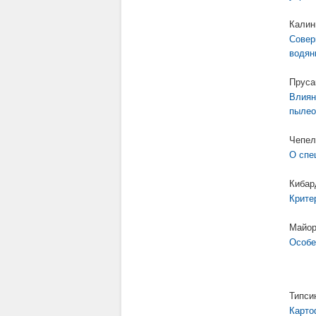
Калин
Совер
водян
Пруса
Влиян
пылео
Чепел
О спе
Кибар
Крите
Майор
Особе
Типсин
Карто