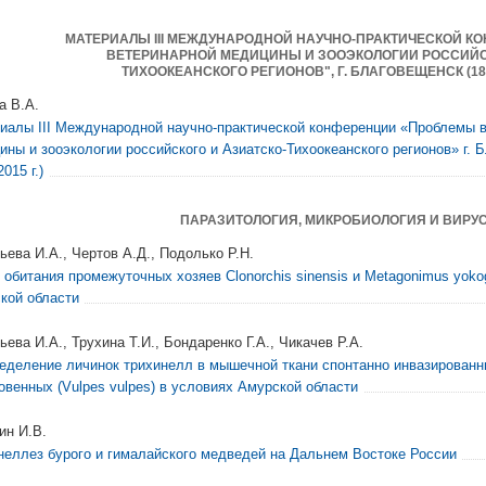
МАТЕРИАЛЫ III МЕЖДУНАРОДНОЙ НАУЧНО-ПРАКТИЧЕСКОЙ К
ВЕТЕРИНАРНОЙ МЕДИЦИНЫ И ЗООЭКОЛОГИИ РОССИЙС
ТИХООКЕАНСКОГО РЕГИОНОВ", Г. БЛАГОВЕЩЕНСК (18-1
а В.А.
иалы III Международной научно-практической конференции «Проблемы 
ины и зооэкологии российского и Азиатско-Тихоокеанского регионов» г. 
015 г.)
ПАРАЗИТОЛОГИЯ, МИКРОБИОЛОГИЯ И ВИРУ
ьева И.А., Чертов А.Д., Подолько Р.Н.
 обитания промежуточных хозяев Clonorchis sinensis и Metagonimus yoko
кой области
ева И.А., Трухина Т.И., Бондаренко Г.А., Чикачев Р.А.
еделение личинок трихинелл в мышечной ткани спонтанно инвазированн
овенных (Vulpes vulpes) в условиях Амурской области
ин И.В.
неллез бурого и гималайского медведей на Дальнем Востоке России