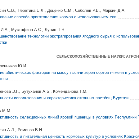
син С.В., Неретина Е.Л., Доценко С.М., Соболев Р.В., Маркин Д.А.
ование способа приготовления кормов с использованием сои
 И.А., Мустафина А.С., Лунин П.Н.
шенствование технологии экстрагирования ягодного сырья с использова
отки
СЕЛЬСКОХОЗЯЙСТВЕННЫЕ НАУКИ: АГРО
ренников Ю.И.
ие абиотических факторов на массу тысячи зёрен сортов ячменя в усло
тепи
енова Э.Г., Бутуханов А.Б., Коменданова Т.М.
нности использования и характеристика отгонных пастбищ Бурятии
к М.М.
ктивность селекционных линий яровой пшеницы в условиях Республики 
сян А.Л., Романов В.Н.
ктивность и питательная ценность кормовых культур в условиях Красно