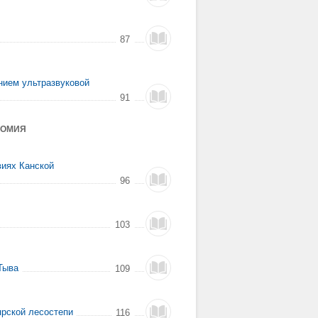
87
нием ультразвуковой
91
НОМИЯ
виях Канской
96
103
Тыва
109
ярской лесостепи
116