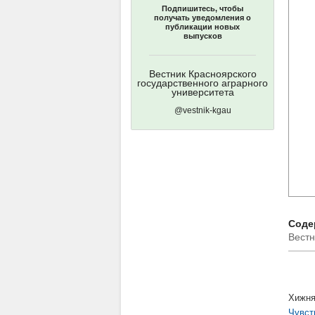
Подпишитесь, чтобы
получать уведомления о
публикации новых
выпусков
Вестник Красноярского
государственного аграрного
университета
@vestnik-kgau
Соде
Вестн
Хижня
Чувст