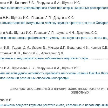
еева А.В., Коноплв В.А., Лаврушина Л.А., Шульга И.С.
яние кишечного микробиоценоза телят при острых кишечных расстройст
а Н.Н., Шульга И.С., Плавшак Л.П., Дикунина С.С.
з эпизоотической ситуации по лейкозу крупного рогатого скота в Хабаро
ина А.Д., Шульга И.С., Плавшак Л.П., Шульга Н.Н., Дикунина С.С.
логическая схема профилактики туберкулеза крупного рогатого скота на
ин И.В., Гудрич Д.М., Льюис Д., Микелл Д.Г., Есаулова Н.В., Коняев С.В.
етруненко Ю.К., Керли Л.Л., Армстронг Д.Л.
ционные и эндопаразитарные заболевания амурского тигра
лв В.А., Куразеева А.В., Лаврушина Л.А., Шульга И.С.
ние инсектицидной активности препарата на основе штамма Bacillus thur
спользовании различных способов консервации
ДИАГНОСТИКА БОЛЕЗНЕЙ И ТЕРАПИЯ ЖИВОТНЫХ, ПАТОЛОГИЯ,
ЖИВОТНЫХ
ова М.Е.
ни обмена веществ крупного рогатого скота, связанные с неполноценны