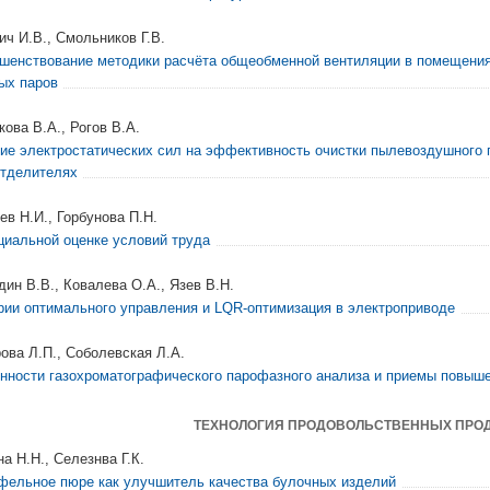
ич И.В., Смольников Г.В.
шенствование методики расчёта общеобменной вентиляции в помещени
ых паров
кова В.А., Рогов В.А.
ие электростатических сил на эффективность очистки пылевоздушного 
тделителях
ев Н.И., Горбунова П.Н.
циальной оценке условий труда
дин В.В., Ковалева О.А., Язев В.Н.
рии оптимального управления и LQR-оптимизация в электроприводе
ова Л.П., Соболевская Л.А.
нности газохроматографического парофазного анализа и приемы повыше
ТЕХНОЛОГИЯ ПРОДОВОЛЬСТВЕННЫХ ПРО
а Н.Н., Селезнва Г.К.
фельное пюре как улучшитель качества булочных изделий