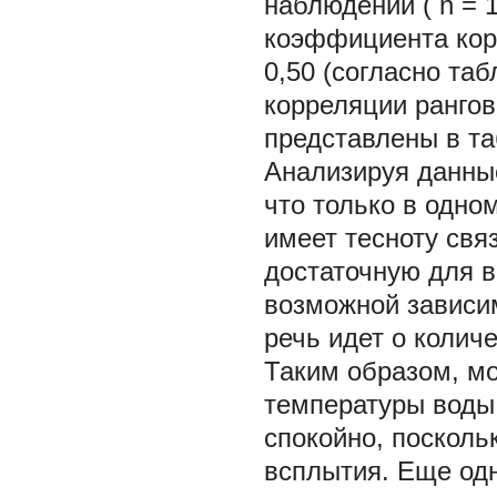
наблюдений (
n
= 
коэффициента кор
0,50 (согласно та
корреляции ранго
представлены в та
Анализируя данные
что только в одно
имеет тесноту свя
достаточную для 
возможной зависи
речь идет о колич
Таким образом, м
температуры воды
спокойно, поскол
всплытия. Еще одн