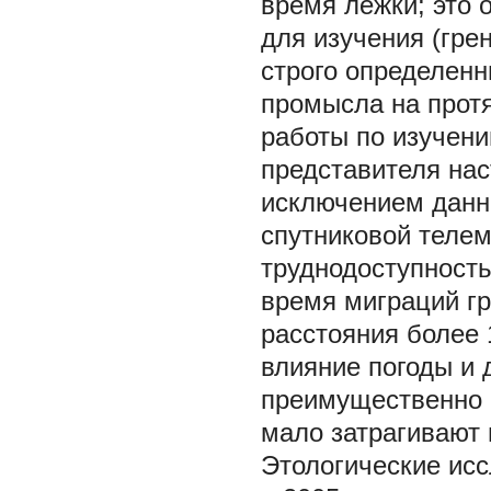
время лежки; это 
для изучения (гре
строго определенн
промысла на протя
работы по изучени
представителя нас
исключением данн
спутниковой телем
труднодоступност
время миграций г
расстояния более
влияние погоды и 
преимущественно 
мало затрагивают 
Этологические ис