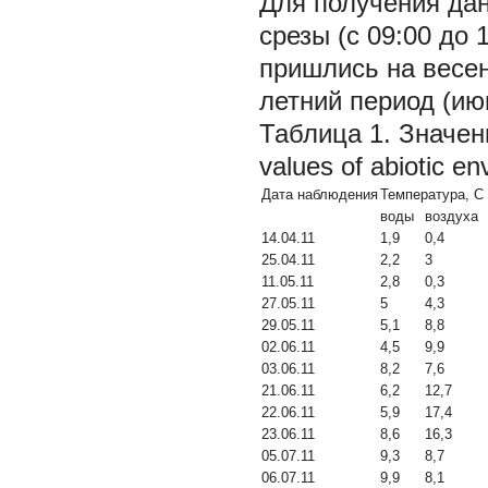
Для получения да
срезы (с 09:00 до 
пришлись на весен
летний период (июн
Таблица 1. Значен
values of abiotic en
Дата наблюдения
Температура, С
воды
воздуха
14.04.11
1,9
0,4
25.04.11
2,2
3
11.05.11
2,8
0,3
27.05.11
5
4,3
29.05.11
5,1
8,8
02.06.11
4,5
9,9
03.06.11
8,2
7,6
21.06.11
6,2
12,7
22.06.11
5,9
17,4
23.06.11
8,6
16,3
05.07.11
9,3
8,7
06.07.11
9,9
8,1