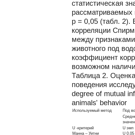
статистическая з
рассматриваемых 
p
= 0,05 (табл. 2
корреляции Спирме
между признаками
животного под вод
коэффициент корре
возможном наличи
Таблица 2. Оценка
поведения исследу
degree of mutual inf
animals' behavior
Используемый метод
Под в
Средн
значе
U
-критерий
U
эмп 
Манна – Уитни
U
0,0