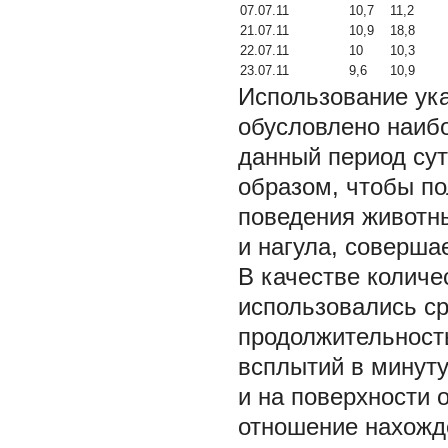
07.07.11
10,7
11,2
21.07.11
10,9
18,8
22.07.11
10
10,3
23.07.11
9,6
10,9
Использование ук
обусловлено наиб
данный период сут
образом, чтобы п
поведения животн
и нагула, соверша
В качестве количе
использовались ср
продолжительность
всплытий в минуту
и на поверхности 
отношение нахожде