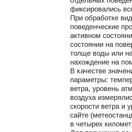
отдельных поведен
фиксировались все
При обработке ви
поведенческие про
активном состояни
состоянии на пове
толще воды или на
нахождение на по
В качестве значе
параметры: темпер
ветра, уровень ат
воздуха измеряли
скорости ветра и 
сайте (метеостан
в четырех километ