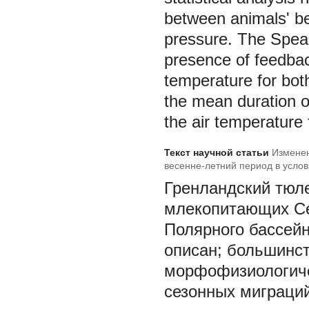
between animals' b
pressure. The Spear
presence of feedbac
temperature for bot
the mean duration o
the air temperature 
Текст научной статьи
Изменен
весенне-летний период в усло
Гренландский тюл
млекопитающих Се
Полярного бассейн
описан; большинст
морфофизиологиче
сезонных миграций