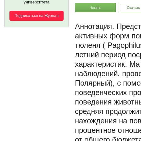
университета
Читать
Скачать
Подписаться на Журнал
Предст
активных форм пов
тюленя ( Pagophilu
летний период пос
характеристик. М
наблюдений, прове
Полярный), с пом
поведенческих про
поведения животн
средняя продолжи
нахождения на пов
процентное отноше
от общего бюджет