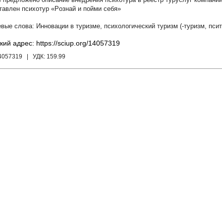
тавлен психотур «Pознай и пойми себя»
Инновации в туризме
,
психологический туризм (-туризм
,
псит
кий адрес: https://sciup.org/14057319
14057319
| УДК:
159.99