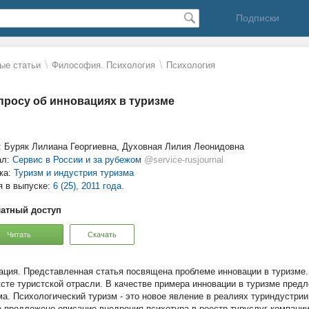
Подписки
\
\
ые статьи
Философия. Психология
Психология
просу об инновациях в туризме
: Буряк Лилиана Георгиевна, Духовная Лилия Леонидовна
ал:
Сервис в России и за рубежом
@service-rusjournal
ка:
Туризм и индустрия туризма
я в выпуске:
6 (25), 2011 года.
атный доступ
Читать
Скачать
Представленная статья посвящена проблеме инновации в туризме
ксте туристской отрасли. В качестве примера инновации в туризме пред
ма. Психологический туризм - это новое явление в реалиях туриндустрии
е предложено описание внедрения психотура в реестр туруслуг компан