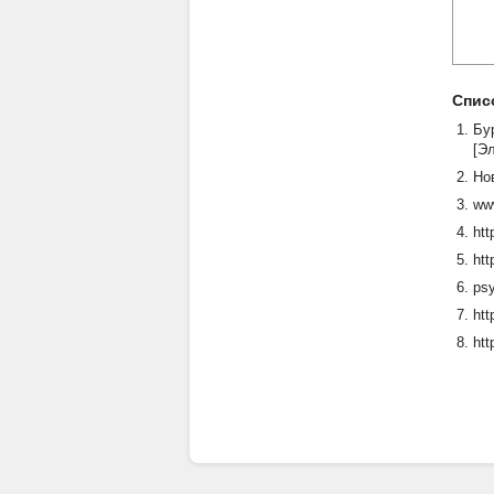
Спис
Бу
[Э
Но
ww
htt
htt
psy
htt
htt