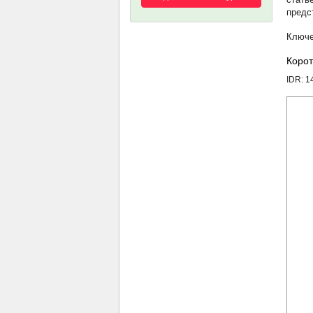
предс
Корот
IDR: 