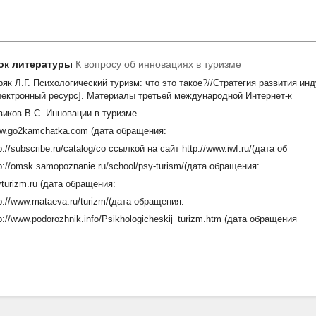
ок литературы
К вопросу об инновациях в туризме
ряк Л.Г. Психологический туризм: что это такое?//Стратегия развития ин
лектронный ресурс]. Материалы третьей международной Интернет-к
виков В.С. Инновации в туризме.
w.go2kamchatka.com (дата обращения:
p://subscribe.ru/catalog/со ссылкой на сайт http://www.iwf.ru/(дата об
p://omsk.samopoznanie.ru/school/psy-turism/(дата обращения:
turizm.ru (дата обращения:
p://www.mataeva.ru/turizm/(дата обращения:
p://www.podorozhnik.info/Psikhologicheskij_turizm.htm (дата обращения