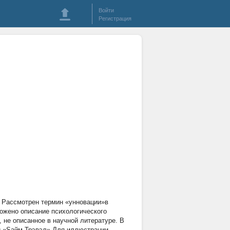
Войти
Регистрация
. Рассмотрен термин «yнновации»в
ложено описание психологического
, не описанное в научной литературе. В
ии «Sайм Трэвэл» Для иллюстрации