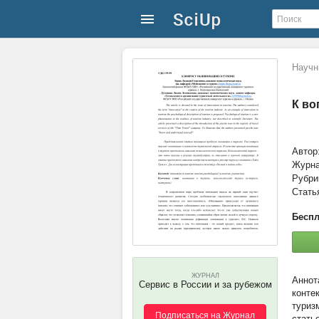
Научн
К во
Автор
Журн
Рубри
Стать
Беспл
ЖУРНАЛ
Сервис в России и за рубежом
конте
туриз
Подписаться на Журнал
стать