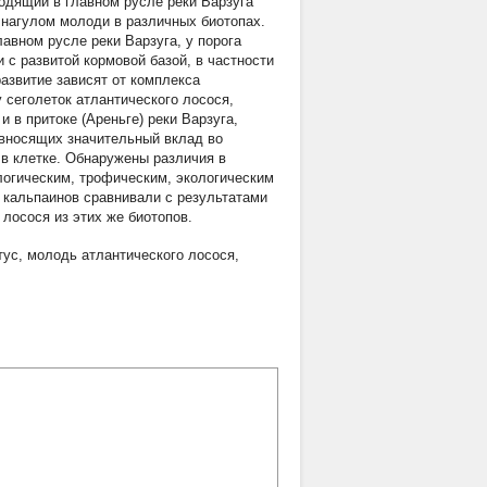
одящий в главном русле реки Варзуга
 нагулом молоди в различных биотопах.
лавном русле реки Варзуга, у порога
 с развитой кормовой базой, в частности
развитие зависят от комплекса
 сеголеток атлантического лосося,
 в притоке (Ареньге) реки Варзуга,
 вносящих значительный вклад во
в клетке. Обнаружены различия в
ологическим, трофическим, экологическим
 кальпаинов сравнивали с результатами
лосося из этих же биотопов.
тус
,
молодь атлантического лосося
,