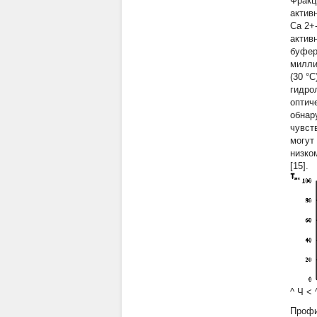
Фракц
актив
Са 2+
актив
буфер
милли
(30 °
гидро
оптич
обнар
чувст
могут
низко
[15].
^ Ч < 
Профи