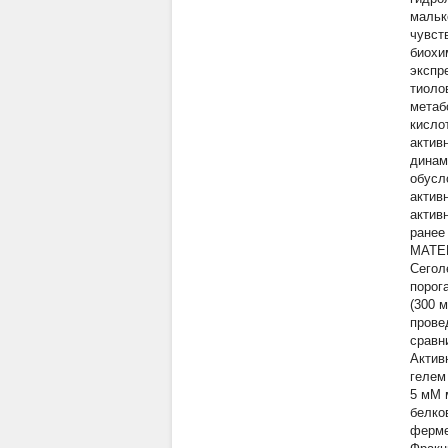
мальк
чувст
биохи
экспре
тиоло
метаб
кисло
актив
динам
обусл
актив
актив
ранее 
МАТЕ
Cегол
порога
(300 
прове
сравн
Актив
гелем
5 мМ 
белко
ферме