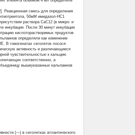
кциях элюента объемом 4 мл определяли
2]. Реакционная смесь для определения
дитиотреитола, 50мМ имидазол-НС1
рисутствии раствора СаС12 (в микро- и
е инкубации. После 30 минут инкубации
ентрацию кислоторастворимых продуктов
альпаинов определяли как изменение
 МЕ. В гомогенатах сеголеток лосося
ическую активность и различающиеся
ярной чувствительностью к кальцию
копитающих соответственно, а
субъединицу вышеуказанных кальпаинов
ивности (—) в сеголетках атлантического