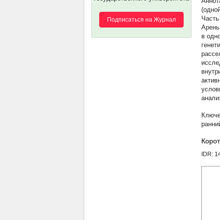
(одно
Часть
Подписаться на Журнал
Арень
в одн
генет
рассе
иссле
внутр
актив
услов
анали
ранни
Корот
IDR: 