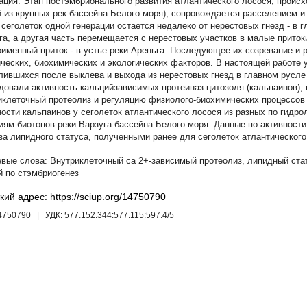
Этап постэмбрионального развития атлантического лосося, происх
й из крупных рек бассейна Белого моря), сопровождается расселением и
 сеголеток одной генерации остается недалеко от нерестовых гнезд - в г
га, а другая часть перемещается с нерестовых участков в малые притоки
оименный приток - в устье реки Ареньга. Последующее их созревание и 
ических, биохимических и экологических факторов. В настоящей работе у
лившихся после выклева и выхода из нерестовых гнезд в главном русле и
довали активность кальцийзависимых протеиназ цитозоля (кальпаинов),
иклеточный протеолиз и регуляцию физиолого-биохимических процессов 
ности кальпаинов у сеголеток атлантического лосося из разных по гидр
иям биотопов реки Варзуга бассейна Белого моря. Данные по активности
за липидного статуса, полученными ранее для сеголеток атлантического 
Внутриклеточный са 2+-зависимый протеолиз
,
липидный ста
й по стэмбриогенез
кий адрес: https://sciup.org/14750790
14750790
| УДК:
577.152.344:577.115:597.4/5