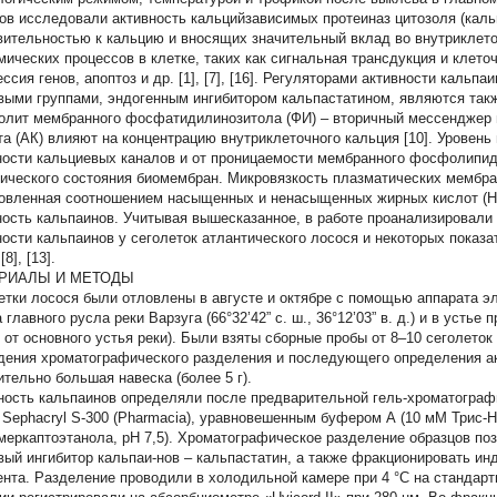
ов исследовали активность кальцийзависимых протеиназ цитозоля (кал
вительностью к кальцию и вносящих значительный вклад во внутриклет
мических процессов в клетке, таких как сигнальная трансдукция и клет
ссия генов, апоптоз и др. [1], [7], [16]. Регуляторами активности кальпа
выми группами, эндогенным ингибитором кальпастатином, являются также
олит мембранного фосфатидилинозитола (ФИ) – вторичный мессенджер
та (АК) влияют на концентрацию внутриклеточного кальция [10]. Уровень
ности кальциевых каналов и от проницаемости мембранного фосфолипидно
ического состояния биомембран. Микровязкость плазматических мембран
овленная соотношением насыщенных и ненасыщенных жирных кислот (
ность кальпаинов. Учитывая вышесказанное, в работе проанализировали
ности кальпаинов у сеголеток атлантического лосося и некоторых показа
[8], [13].
РИАЛЫ И МЕТОДЫ
етки лосося были отловлены в августе и октябре с помощью аппарата э
 главного русла реки Варзуга (66°32’42” с. ш., 36°12’03” в. д.) и в усть
м от основного устья реки). Были взяты сборные пробы от 8–10 сеголеток 
дения хроматографического разделения и последующего определения ак
ительно большая навеска (более 5 г).
ность кальпаинов определяли после предварительной гель-хроматографии
 Sephacryl S-300 (Pharmacia), уравновешенным буфером А (10 мМ Трис-
меркаптоэтанола, рН 7,5). Хроматографическое разделение образцов по
вый ингибитор кальпаи-нов – кальпастатин, а также фракционировать 
нта. Разделение проводили в холодильной камере при 4 °C на стандарт