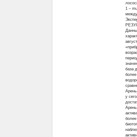
лосо
1 – m
между
Экспе
РЕЗУ
Данны
харак
авгус
«приб
возра
перио
значе
база 
более
водор
сравн
Арень
у сег
доста
Арень
актив
более
биото
наблю
актив