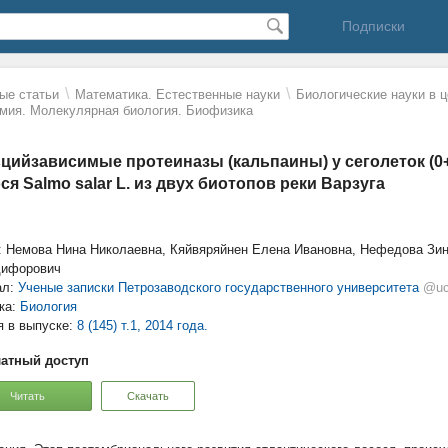
Подписки
\
\
ые статьи
Математика. Естественные науки
Биологические науки в 
мия. Молекулярная биология. Биофизика
цийзависимые протеиназы (кальпаины) у сеголеток (0+
ся Salmo salar L. из двух биотопов реки Варзуга
: Немова Нина Николаевна, Кяйвяряйнен Елена Ивановна, Нефедова Зи
дифорович
ал:
Ученые записки Петрозаводского государственного университета
@uc
ка:
Биология
я в выпуске:
8 (145) т.1, 2014 года.
атный доступ
Читать
Скачать