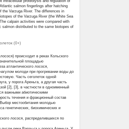
 intracellular proteolysis and regulation of
Atlantic salmon fingerlings after hatching
f the Varzuga River. The differences in
obiotopes of the Varzuga River (the White Sea
 The calpain activities were compared with
tic salmon distributed to the same biotopes of
олеток (0+)
лосося) происходит в реках Кольского
о значительной площадью
еза атлантического лосося,
нагулом молоди при прогревании воды до
стовую. Часть сеголеток одной
уга, у порога Ареньга, а другая часть
ой [2], [3], в частности в одноименный
сося важными абиотическими
рость течения и фракционный состав
. Выбор местообитания молодью
са генетических, биохимических и
еского лосося, распределившихся по
русле реки Варзу-га у порога Ареньга. У