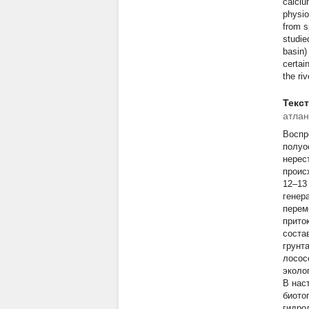
calciu
physio
from s
studie
basin)
certai
the riv
Текс
атлан
Воспр
полуо
нерес
проис
12–13
генер
перем
прито
соста
грунт
лосос
эколо
В нас
биото
гидро