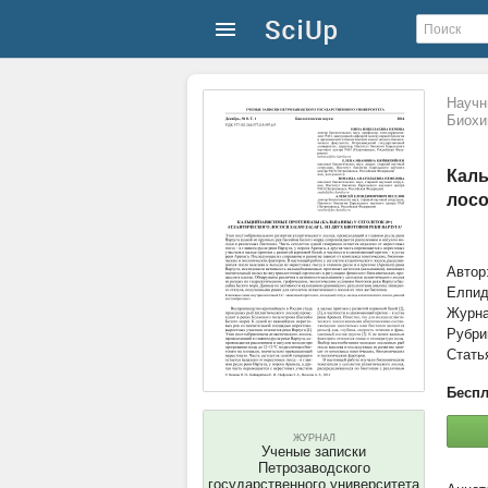
Научн
Биохи
Каль
лосо
Автор
Елпи
Журн
Рубри
Стать
Беспл
ЖУРНАЛ
Ученые записки
Петрозаводского
государственного университета