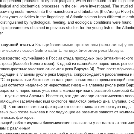
m-dependent proteases of cytosol (calpain), which contributed to the significant
logical and biochemical processes in the cell, were investigated. The studied 
pawning nests moved into the mainstream and tributaries (the Arenga River) o
d enzymes activities in the fingerlings of Atlantic salmon from different micr
 distinguished by hydrological, feeding, and ecological conditions were found.
n lipid parameters obtained in previous studies for the young fish of the Atlan
er.
т научной статьи
Кальцийзависимые протеиназы (кальпаины) у сег
тического лосося Salmo salar L. из двух биотопов реки Варзуга
оизводство крупнейшего в России стада проходных рыб (атлантического 
строва (бассейн Белого моря). К одной из важнейших нерестовых рек с
тововыростных участков относится река Варзуга [4]. Этап постэмбриоген
ходящий в главном русле реки Варзуга, сопровождается расселением и 
 °C по различным биотопам на площади, значительно превышающей нере
ации остается недалеко от нерестовых гнезд – в главном русле реки Варз
ещается с нерестовых участков в малые притоки с развитой кормовой баз
к – в устье реки Ареньга. Известно, что для молоди атлантического ло
вляющими заселяемых ими биотопов являются рельеф дна, глубина, ско
а [3]. К не менее важным факторам относятся пища и температура воды
евых рыб после выклева и последующее ее развитие зависят от комплек
гических факторов.
тоящей работе изучали биохимические показатели у сеголеток атлантич
пам с различным
логическим режимом, температурой и трофикой после выклева в главном 