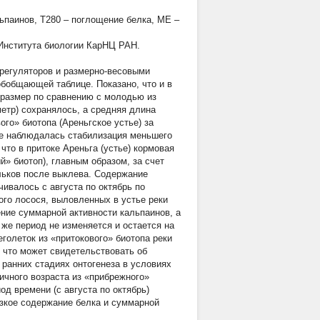
льпаинов, Т280 – поглощение белка, МЕ –
Института биологии КарНЦ РАН.
 регуляторов и размерно-весовыми
обобщающей таблице. Показано, что и в
и размер по сравнению с молодью из
етр) сохранялось, а средняя длина
ого» биотопа (Ареньгское устье) за
кже наблюдалась стабилизация меньшего
что в притоке Ареньга (устье) кормовая
й» биотоп), главным образом, за счет
льков после выклева. Содержание
ивалось с августа по октябрь по
ого лосося, выловленных в устье реки
ение суммарной активности кальпаинов, а
 же период не изменяется и остается на
еголеток из «притокового» биотопа реки
 что может свидетельствовать об
 ранних стадиях онтогенеза в условиях
ичного возраста из «прибрежного»
од времени (с августа по октябрь)
изкое содержание белка и суммарной