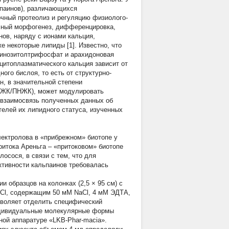
ьпаинов), различающихся
очный протеолиз и регуляцию физиолого-
очный морфогенез, дифференцировка,
инов, наряду с ионами кальция,
 некоторые липиды [1]. Известно, что
 инозитолтрифосфат и арахидоновая
 цитоплазматического кальция зависит от
го бислоя, то есть от структурно-
, в значительной степени
НЖК/ПНЖК), может модулировать
 взаимосвязь полученных данных об
телей их липидного статуса, изученных
лектролова в «прибрежном» биотопе у
е притока Ареньга – «притоковом» биотопе
лосося, в связи с тем, что для
тивности кальпаинов требовалась
 образцов на колонках (2,5 × 95 см) с
НСl, содержащим 50 мМ NaCl, 4 мМ ЭДТА,
зволяет отделить специфический
индивидуальные молекулярные формы
ной аппаратуре «LKB-Phar-macia».