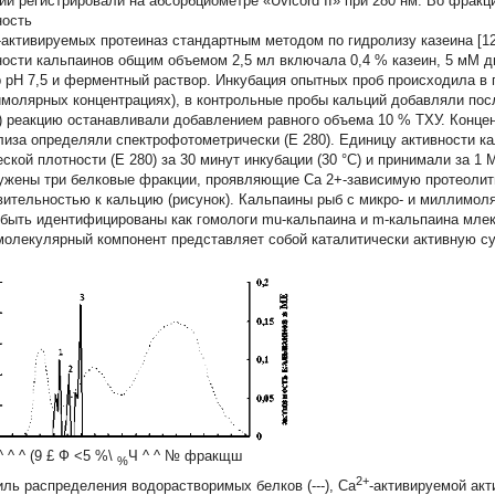
ии регистрировали на абсорбциометре «Uvicord II» при 280 нм. Во фра
ность
-активируемых протеиназ стандартным методом по гидролизу казеина [1
ности кальпаинов общим объемом 2,5 мл включала 0,4 % казеин, 5 мМ 
 рН 7,5 и ферментный раствор. Инкубация опытных проб происходила в п
молярных концентрациях), в контрольные пробы кальций добавляли посл
C) реакцию останавливали добавлением равного объема 10 % ТХУ. Конц
лиза определяли спектрофотометрически (Е 280). Единицу активности к
еской плотности (Е 280) за 30 минут инкубации (30 °C) и принимали за 1
ужены три белковые фракции, проявляющие Са 2+-зависимую протеолит
вительностью к кальцию (рисунок). Кальпаины рыб с микро- и миллимол
 быть идентифицированы как гомологи mu-кальпаина и m-кальпаина мле
молекулярный компонент представляет собой каталитически активную 
^ ^ ^ (9
£ Ф
<5 %\
Ч ^ ^ № фракщш
%
2+
ль распределения водорастворимых белков (---), Са
-активируемой акт