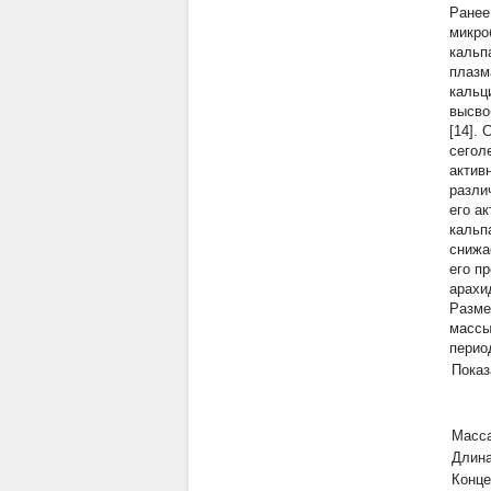
Ранее
микро
кальп
плазм
кальц
высво
[14].
сегол
актив
разли
его а
кальп
снижа
его п
арахи
Разме
массы
перио
Показ
Масса
Длина
Конце