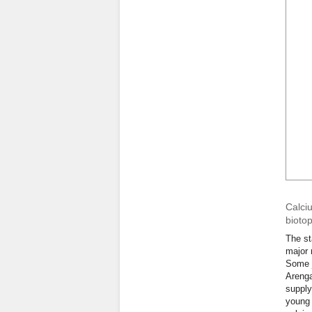
Calciu
biotop
The st
major 
Some j
Arenga
supply
young 