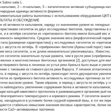
ся
Salmo salar
L
.
u-кальпаин, 2 – m-кальпаин, 3 – каталитически активная субъединица ка
народные единицы активности фермента
риментальные работы выполнены с использованием оборудования ЦКП 
ЛЬТАТЫ И ОБСУЖДЕНИЕ
е об активности кальпаинов, наряду со значениями уровня их липидных
теристиками сеголеток из двух исследуемых биотопов, представлены в 
те, и в октябре сеголетки из «притокового» биотопа имели больший вес 
режного» микробиотопа. Среднее значение веса (морфологический парам
стала (размерная характеристика) у исследуемых сеголеток из «притоков
д с августа по октябрь. В «прибрежном» биотопе (Ареньгский порог) та
ния веса сеголеток, а их длина незначительно увеличивалась. Известно, 
для сеголеток значительно лучше развита, чем в русле реки («прибрежны
 мелких и многочисленных бентосных организмов [2], доступных для ма
астворимого белка в личинках из устья реки Ареньга было выше и увелич
ению с таковыми из главного русла реки Варзуга. У личинок атлантическ
га, в период с августа по октябрь происходит почти двухкратное увелич
олеток из прибрежного биотопа активность исследуемых протеиназ за тот
точно высоком уровне. Таким образом, в период с августа по октябрь у с
га наблюдалось увеличение содержания белка и активности кальпаинов,
ации кальций-зависимого протеолиза в развивающемся организме рыб на
 благоприятного температурного и кормового режима. У сеголеток аналог
па, находящихся в условиях более скудной кормовой базы, в тот же пери
даются стабильно невысокие значения весовых характеристик, более н
ности Са2+-активируемых протеиназ.