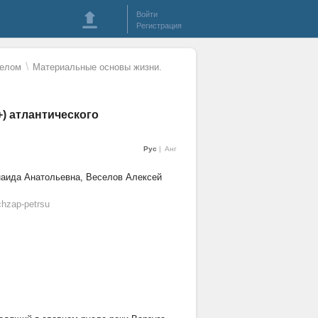
Войти
Регистрация
\
целом
Материальные основы жизни.
) атлантического
Рус
Анг
наида Анатольевна, Веселов Алексей
hzap-petrsu