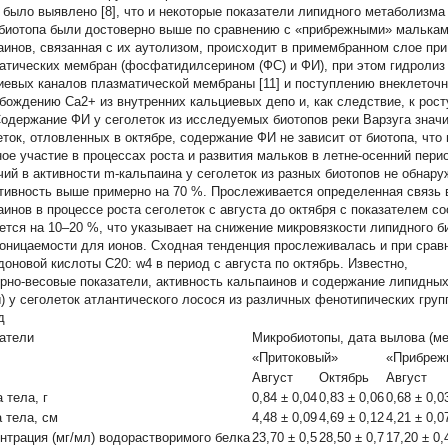
 было выявлено [8], что и некоторые показатели липидного метаболизма 
биотопа были достоверно выше по сравнению с «прибрежными» мальками
аинов, связанная с их аутолизом, происходит в примембранном слое п
атических мембран (фосфатидилсерином (ФС) и ФИ), при этом гидролиз
иевых каналов плазматической мембраны [11] и поступлению внеклеточно
бождению Са2+ из внутренних кальциевых депо и, как следствие, к рост
 Cодержание ФИ у сеголеток из исследуемых биотопов реки Варзуга значи
еток, отловленных в октябре, содержание ФИ не зависит от биотопа, что
ное участие в процессах роста и развития мальков в летне-осенний перио
чий в активности m-кальпаина у сеголеток из разных биотопов не обнару
ктивность выше примерно на 70 %. Прослеживается определенная связь 
аинов в процессе роста сеголеток с августа до октября с показателем
ется на 10–20 %, что указывает на снижение микровязкости липидного б
роницаемости для ионов. Сходная тенденция прослеживалась и при сравн
доновой кислоты С20: w4 в период с августа по октябрь. Известно,
рно-весовые показатели, активность кальпаинов и содержание липидных 
) у сеголеток атлантического лосося из различных фенотипических груп
д
атели
Микробиотопы, дата вылова (ме
«Притоковый»
«Прибреж
Август
Октябрь
Август
 тела, г
0,84 ± 0,04
0,83 ± 0,06
0,68 ± 0,0
 тела, cм
4,48 ± 0,09
4,69 ± 0,12
4,21 ± 0,0
нтрация (мг/мл) водорастворимого белка
23,70 ± 0,5
28,50 ± 0,7
17,20 ± 0,