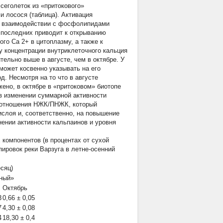
сеголеток из «притокового»
 лосося (таблица). Активация
ри взаимодействии с фосфолипидами
 последних приводит к открыванию
го Са 2+ в цитоплазму, а также к
у концентрации внутриклеточного кальция
тельно выше в августе, чем в октябре. У
 может косвенно указывать на его
д. Несмотря на то что в августе
жено, в октябре в «притоковом» биотопе
в изменении суммарной активности
 соотношения НЖК/ПНЖК, который
ислоя и, соответственно, на повышение
ении активности кальпаинов и уровня
компонентов (в процентах от сухой
пировок реки Варзуга в летне-осенний
сяц)
ный»
Октябрь
3
0,66 ± 0,05
7
4,30 ± 0,08
4
18,30 ± 0,4