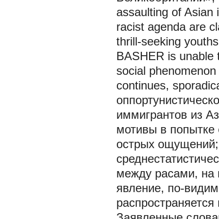
assaulting of Asian 
racist agenda are cl
thrill-seeking youth
BASHER is unable to
social phenomenon 
continues, sporadi
оппортунистическ
иммигрантов из Аз
мотивы в попытке
острых ощущений; 
среднестатистичес
между расами, на 
явление, по-видим
распространяется 
Заявленные слова