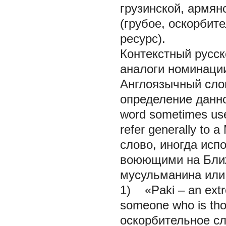
грузинской, армян
(грубое, оскорбит
ресурс).
Контекстный русск
аналоги номинации 
Англоязычный слов
определение данной
word sometimes used
refer generally to
слово, иногда исп
воюющими на Ближ
мусульманина или
1) «Paki – an extre
someone who is tho
оскорбительное сл