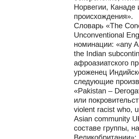
Норвегии, Канаде 
происхождения».
Словарь «The Conci
Unconventional En
номинации: «any Asi
the Indian subcont
афроазиатского п
уроженец Индийско
следующие произв
«Pakistan – Deroga
или покровительст
violent racist who, 
Asian community U
составе группы, н
Великобритании»; «