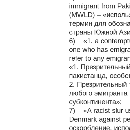
immigrant from Paki
(MWLD) – «использ
термин для обозна
страны Южной Ази
6) «1. a contemptuo
one who has emigrat
refer to any emigran
«1. Презрительны
пакистанца, особе
2. Презрительный
любого эмигранта 
субконтинента»;
7) «A racist slur u
Denmark against peo
оскорбление, испо