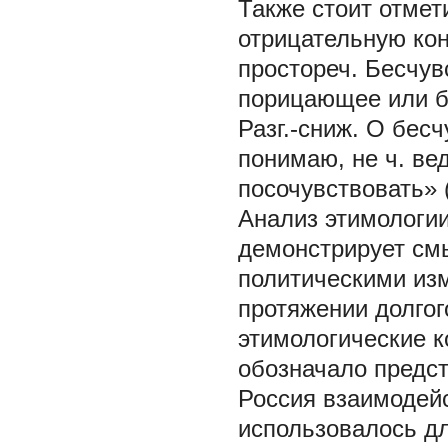
Также стоит отмет
отрицательную кон
простореч. Бесчув
порицающее или бр
Разг.-сниж. О бес
понимаю, не ч. ве
посочувствовать» 
Анализ этимологии
демонстрирует см
политическими из
протяжении долгог
этимологические к
обозначало предст
Россия взаимодейс
использовалось д