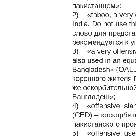
пакистанцем»;
2) «taboo, a very 
India. Do not use 
слово для предста
рекомендуется к у
3) «a very offensi
also used in an equa
Bangladesh» (OALD
коренного жителя 
же оскорбительно
Бангладеш»;
4) «offensive, slan
(CED) – «оскорбит
пакистанского про
5) «offensive: used