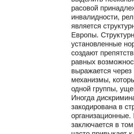
расовой принадлеж
инвалидности, ре
является структур
Европы. Структур
установленные нор
создают препятств
равных возможнос
выражается через
механизмы, которы
одной группы, уще
Иногда дискримин
закодирована в ст
организационные.
заключается в том
часто привыкает к