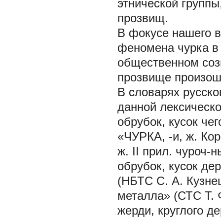
этнической группы
прозвищ.
В фокусе нашего 
феномена чурка в
общественном созн
прозвище произошл
В словарях русск
данной лексическо
обрубок, кусок чег
«ЧУРКА, -и, ж. Кор
ж. II прил. чуроч-
обрубок, кусок де
(НБТС С. А. Кузне
металла» (СТС Т. 
жерди, круглого де