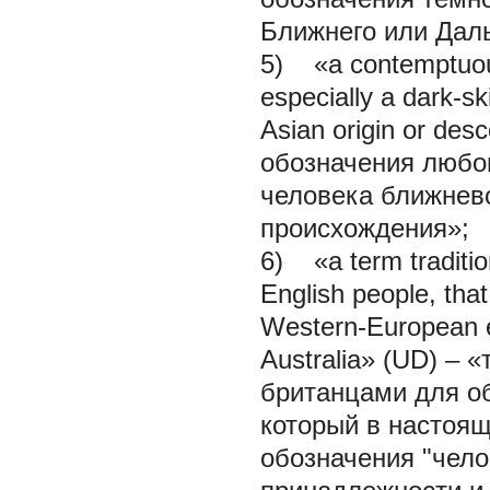
Ближнего или Даль
5) «a contemptuous
especially a dark-s
Asian origin or de
обозначения любог
человека ближнево
происхождения»;
6) «a term tradition
English people, that
Western-European et
Australia» (UD) –
британцами для об
который в настоящ
обозначения "чело