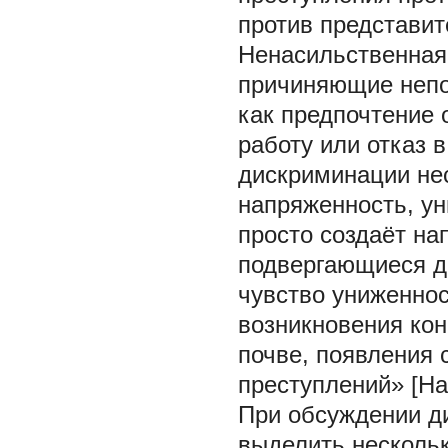
против представи
Ненасильственная
причиняющие непос
как предпочтение 
работу или отказ 
дискриминации нес
напряженность, у
просто создаёт на
подвергающиеся д
чувство униженнос
возникновения кон
почве, появления 
преступлений» [На
При обсуждении д
выделить несколь