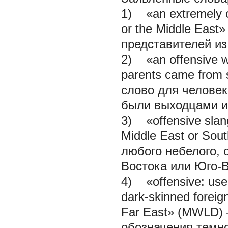
1) «an extremely o
or the Middle East
представителей и
2) «an offensive w
parents came from
слово для челове
были выходцами и
3) «offensive slang
Middle East or Sou
любого небелого,
Востока или Юго-В
4) «offensive: used
dark-skinned foreig
Far East» (MWLD) 
обозначения темно