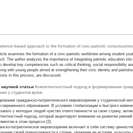
tence-based approach to the formation of civic-patriotic consciousness
ticle examines the formation of a civic-patriotic worldview among student yo
ch. The author analyzes the importance of integrating patriotic education int
o develop key competencies such as critical thinking, social responsibility a
king with young people aimed at strengthening their civic identity and patriotis
utions in this process, are discussed.
т научной статьи
Компетентностный подход в формировании гражд
ния у студентов вузов
рование гражданско-патриотического мировоззрения у студенческой мо
 современного образования. В условиях глобализации и быстрого измен
тывать у молодых людей чувство ответственности за свою страну, акти
тентностный подход, который акцентирует внимание на развитии умений
ументом в этом процессе [2].
анско-патриотическое мировоззрение включает в себя систему ценносте
ознание своей принадлежности к стране, уважение ее истории, культуры 