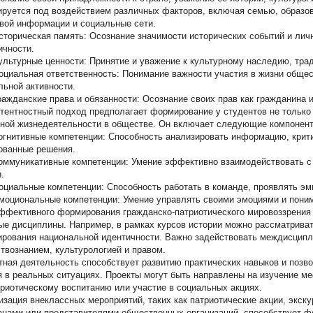
руется под воздействием различных факторов, включая семью, образо
вой информации и социальные сети.
торическая память: Осознание значимости исторических событий и ли
ичности.
льтурные ценности: Принятие и уважение к культурному наследию, тра
циальная ответственность: Понимание важности участия в жизни общест
льной активности.
ажданские права и обязанности: Осознание своих прав как гражданина и
тентностный подход предполагает формирование у студентов не только 
ной жизнедеятельности в обществе. Он включает следующие компонен
гнитивные компетенции: Способность анализировать информацию, крит
ованные решения.
ммуникативные компетенции: Умение эффективно взаимодействовать с
.
циальные компетенции: Способность работать в команде, проявлять эм
оциональные компетенции: Умение управлять своими эмоциями и поним
ффективного формирования гражданско-патриотического мировоззрения
ые дисциплины. Например, в рамках курсов истории можно рассматривать
рования национальной идентичности. Важно задействовать междисципл
твознанием, культурологией и правом.
тная деятельность способствует развитию практических навыков и позв
я в реальных ситуациях. Проекты могут быть направлены на изучение ме
триотическому воспитанию или участие в социальных акциях.
изация внеклассных мероприятий, таких как патриотические акции, экску
анами или представителями общественных организаций, способствует 