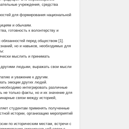
вательные учреждения, средства
чностей для формирования национальной
дициям и обычаям.
ва, готовность к волонтерству и
 обязанностей перед обществом [1].
знаний, но и навыков, необходимых для
ты:
ически мыслить и принимать
 другими людьми, выражать свои мысли
патию и уважение к другим.
ать эмоции других людей.
 необходимо интегрировать различные
 не только факты, но и их значение для
инарные связи между историей,
оляет студентам применять полученные
стной истории, организацию мероприятий
рсии по историческим местам, встречи с
формированию эмоциональной связи с