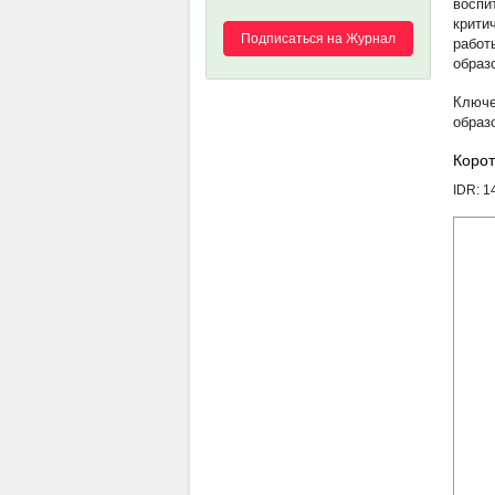
воспи
крити
Подписаться на Журнал
работ
образ
образ
Корот
IDR: 