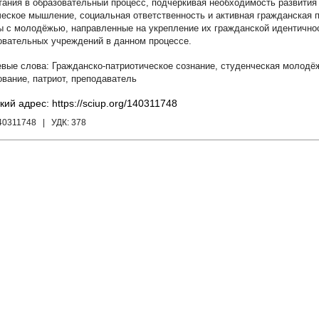
тания в образовательный процесс, подчёркивая необходимость развития
ческое мышление, социальная ответственность и активная гражданская
ы с молодёжью, направленные на укрепление их гражданской идентичнос
овательных учреждений в данном процессе.
Гражданско-патриотическое сознание
,
студенческая молодё
ование
,
патриот
,
преподаватель
кий адрес: https://sciup.org/140311748
140311748
| УДК:
378