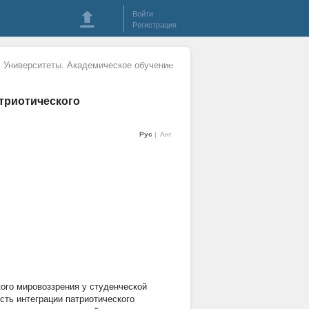
Войти
Регистрация
 Университеты. Академическое обучение
триотического
Рус
Анг
ого мировоззрения у студенческой
сть интеграции патриотического