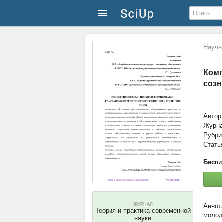
Научн
Комп
созн
Автор
Журн
Рубри
Стать
Беспл
ЖУРНАЛ
Теория и практика современной
молод
науки