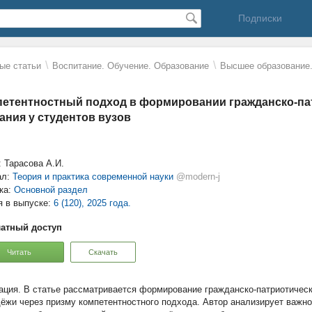
Подписки
\
\
ые статьи
Воспитание. Обучение. Образование
Высшее образование.
етентностный подход в формировании гражданско-па
ания у студентов вузов
: Тарасова А.И.
ал:
Теория и практика современной науки
@modern-j
ка:
Основной раздел
я в выпуске:
6 (120), 2025 года.
атный доступ
Читать
Скачать
В статье рассматривается формирование гражданско-патриотическ
ёжи через призму компетентностного подхода. Автор анализирует важно