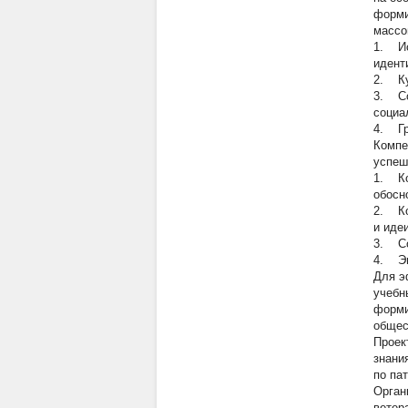
форми
массо
1. Ис
идент
2. Ку
3. Со
социа
4. Гр
Компе
успеш
1. Ко
обосн
2. Ко
и идеи
3. Со
4. Эм
Для э
учебн
форми
общес
Проек
знани
по па
Орган
ветер