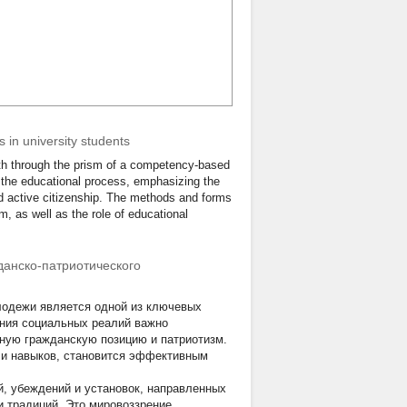
 in university students
uth through the prism of a competency-based
o the educational process, emphasizing the
nd active citizenship. The methods and forms
m, as well as the role of educational
анско-патриотического
лодежи является одной из ключевых
ения социальных реалий важно
вную гражданскую позицию и патриотизм.
 и навыков, становится эффективным
й, убеждений и установок, направленных
и традиций. Это мировоззрение