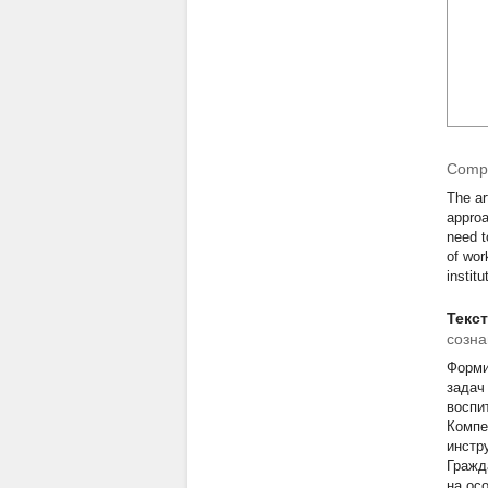
Compe
The ar
approa
need t
of wor
instit
Текс
созна
Форми
задач
воспи
Компе
инстр
Гражд
на ос