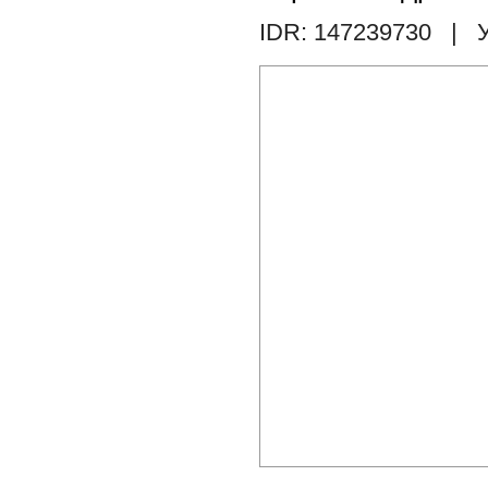
IDR: 147239730
| У