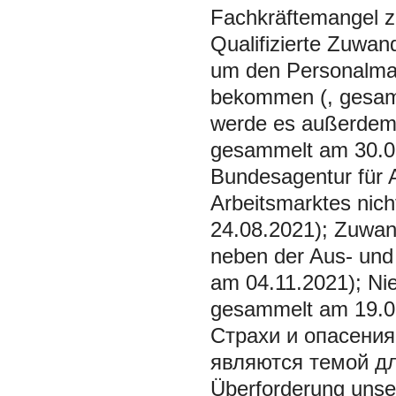
Fachkräftemangel z
Qualifizierte Zuwan
um den Personalmang
bekommen (, gesam
werde es außerdem q
gesammelt am 30.09
Bundesagentur für Ar
Arbeitsmarktes nic
24.08.2021); Zuwand
neben der Aus- und 
am 04.11.2021); Ni
gesammelt am 19.0
Страхи и опасения
являются темой для
Überforderung unser