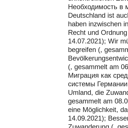
Необходимость в м
Deutschland ist auc
haben inzwischen i
Recht und Ordnung
14.07.2021); Wir m
begreifen (, gesamm
Bevölkerungsentwic
(, gesammelt am 06
Миграция как сред
системы Германии:
Umland, die Zuwand
gesammelt am 08.03
eine Möglichkeit, d
14.09.2021); Besser
Zuwanderung (, ge