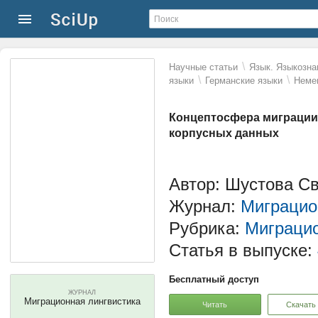
\
Научные статьи
Язык. Языкозна
\
\
языки
Германские языки
Неме
Концептосфера миграции 
корпусных данных
Автор: Шустова С
Журнал:
Миграцио
Рубрика:
Миграци
Статья в выпуске:
Бесплатный доступ
ЖУРНАЛ
Миграционная лингвистика
Читать
Скачать