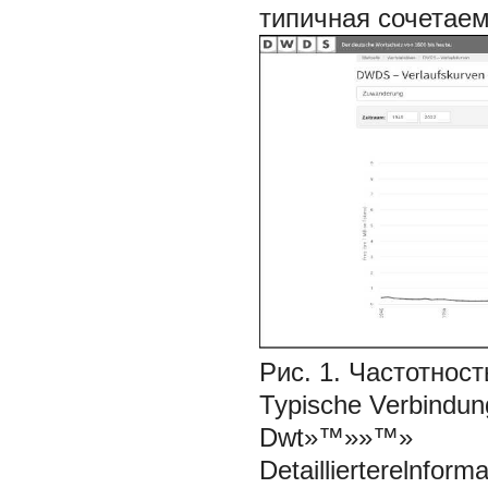
типичная сочетаем
Рис. 1. Частотно
Typische Verbin
Dwt»™»»™»
Detaillierterelnfor