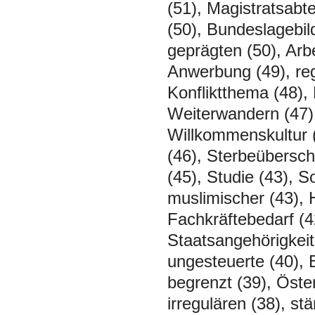
(51), Magistratsabt
(50), Bundeslagebil
geprägten (50), Arbe
Anwerbung (49), re
Konfliktthema (48),
Weiterwandern (47),
Willkommenskultur (
(46), Sterbeübersch
(45), Studie (43), S
muslimischer (43), 
Fachkräftebedarf (42
Staatsangehörigkeit (
ungesteuerte (40), 
begrenzt (39), Öste
irregulären (38), s