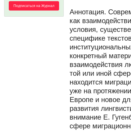
Подписаться на Журнал
Совре
как взаимодействи
условия, существ
специфике текстов
институциональных
конкретный матер
взаимодействия л
той или иной сфер
находится миграци
уже на протяжении
Европе и новое дл
развития лингвист
внимание Е. Гуге
сфере миграционно