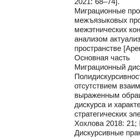
2021: 68–74].
Миграционные про
межъязыковых про
межэтнических ко
анализом актуали
пространстве [Аре
Основная часть
Миграционный дис
Полидискурсивност
отсутствием взаим
выраженным обращ
дискурса и характ
стратегических эл
Хохлова 2018: 21;
Дискурсивные пра