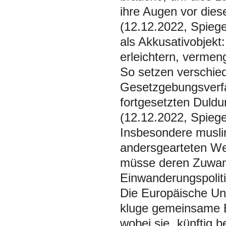
ihre Augen vor die
(12.12.2022, Spiege
als Akkusativobjekt
erleichtern, vermen
So setzen verschied
Gesetzgebungsverfa
fortgesetzten Duld
(12.12.2022, Spiege
Insbesondere musli
andersgearteten Wert
müsse deren Zuwan
Einwanderungspoliti
Die Europäische Uni
kluge gemeinsame E
wobei sie „künftig 