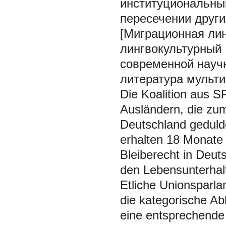
институциональны
пересечении други
[Миграционная лин
лингвокультурный 
современной научн
литература мульти
Die Koalition aus S
Ausländern, die zum
Deutschland gedulde
erhalten 18 Monate 
Bleiberecht in Deuts
den Lebensunterhal
Etliche Unionsparla
die kategorische Ab
eine entsprechende 