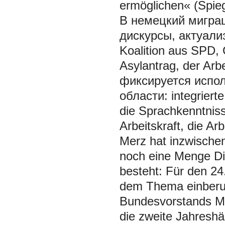
ermöglichen« (Spieg
В немецкий мигра
дискурсы, актуали
Koalition aus SPD, 
Asylantrag, der Ar
фиксируется испо
области: integrierte
die Sprachkenntniss
Arbeitskraft, die Arb
Merz hat inzwische
noch eine Menge Di
besteht: Für den 24.
dem Thema einberuf
Bundesvorstands Mit
die zweite Jahreshäl