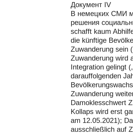
Документ IV
В немецких СМИ м
решения социальн
schafft kaum Abhilf
die künftige Bevölk
Zuwanderung sein (
Zuwanderung wird a
Integration gelingt
darauffolgenden Ja
Bevölkerungswachst
Zuwanderung weiter
Damoklesschwert Zu
Kollaps wird erst g
am 12.05.2021); Da
ausschließlich auf