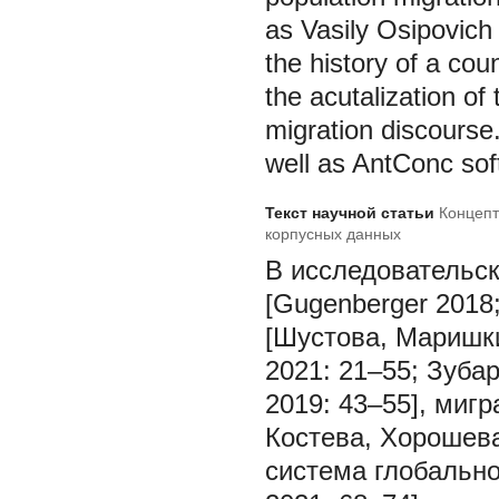
as Vasily Osipovich 
the history of a cou
the acutalization 
migration discourse
well as AntConc sof
Текст научной статьи
Концепт
корпусных данных
В исследовательск
[Gugenberger 2018;
[Шустова, Маришки
2021: 21–55; Зуба
2019: 43–55], миг
Костева, Хорошева
система глобальн