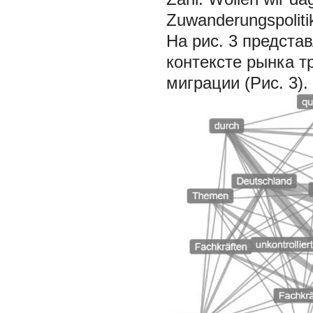
Zuwanderungspoliti
На рис. 3 предста
контексте рынка т
миграции (Рис. 3).