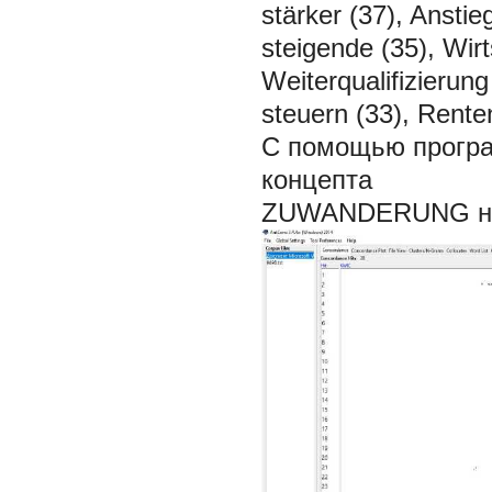
stärker (37), Ansti
steigende (35), Wir
Weiterqualifizierun
steuern (33), Rentene
С помощью програ
концепта
ZUWANDERUNG на о