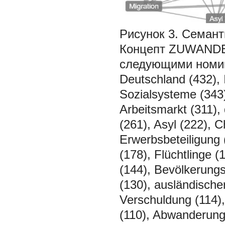
Рисунок 3. Сема
Концепт ZUWANDER
следующими номина
Deutschland (432), 
Sozialsysteme (343),
Arbeitsmarkt (311), 
(261), Asyl (222), 
Erwerbsbeteiligung (
(178), Flüchtlinge (
(144), Bevölkerungs
(130), ausländischer
Verschuldung (114), 
(110), Abwanderung