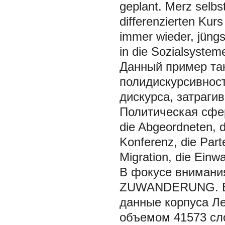
geplant. Merz selb
differenzierten Kur
immer wieder, jüng
in die Sozialsystem
Данный пример та
полидискурсивност
дискурса, затраги
Политическая сфе
die Abgeordneten, 
Konferenz, die Par
Migration, die Einw
В фокусе внимания
ZUWANDERUNG. В 
данные корпуса Ле
объемом 41573 сло