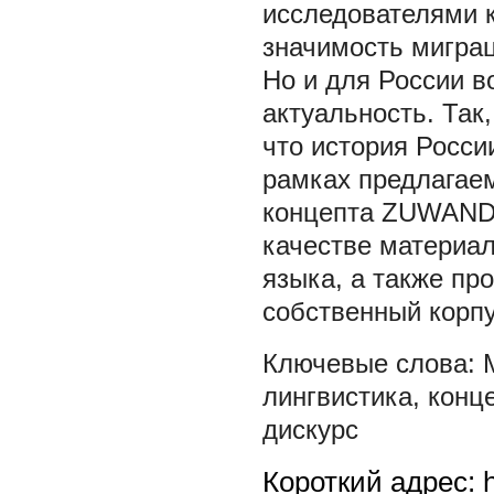
исследователями к
значимость мигра
Но и для России в
актуальность. Так
что история Росси
рамках предлагаем
концепта ZUWAND
качестве материа
языка, а также пр
собственный корпу
лингвистика
,
конц
дискурс
Короткий адрес: h