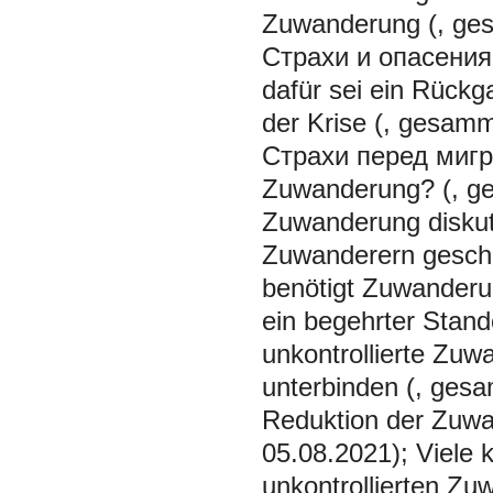
Zuwanderung (, ge
Страхи и опасения
dafür sei ein Rückg
der Krise (, gesamm
Страхи перед мигр
Zuwanderung? (, ge
Zuwanderung diskuti
Zuwanderern geschü
benötigt Zuwanderun
ein begehrter Stand
unkontrollierte Zu
unterbinden (, gesa
Reduktion der Zuwa
05.08.2021); Viele
unkontrollierten Z