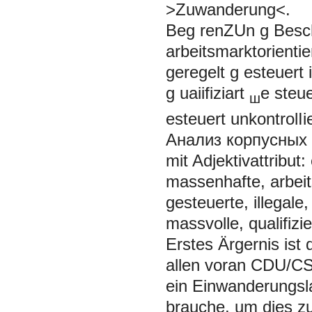
>Zuwanderung<.
Beg
renZUn
g
Besc
arbeitsmarktorientie
geregelt
g
esteuert
g
uaiifiziart
е
steu
ш
esteuert unkontrolIie
Анализ корпусных
mit Adjektivattribut:
massenhafte, arbeits
gesteuerte, illegale,
massvolle, qualifiz
Erstes Ärgernis ist
allen voran CDU/CS
ein Einwanderungsl
brauche, um dies zu