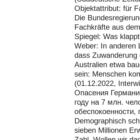
Objektattribut: für 
Die Bundesregierun
Fachkräfte aus dem
Spiegel: Was klapp
Weber: In anderen Lä
dass Zuwanderung g
Australien etwa ba
sein: Menschen kom
(01.12.2022, Interw
Опасения Германи
году на 7 млн. че
обеспокоенности, 
Demographisch schr
sieben Millionen Er
Zahl. Wollen wir da