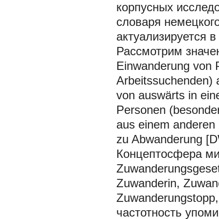
корпусных исследо
словаря немецког
актуализируется в
Рассмотрим значен
Einwanderung von P
Arbeitssuchenden) 
von auswärts in ei
Personen (besonder
aus einem anderen 
zu Abwanderung [
Концептосфера ми
Zuwanderungsgeset
Zuwanderin, Zuwan
Zuwanderungstopp,
частотность упоми