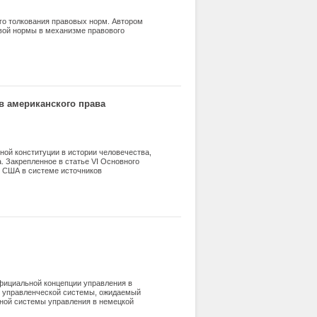
го толкования правовых норм. Автором
вой нормы в механизме правового
в американского права
ной конституции в истории человечества,
. Закрепленное в статье VI Основного
я США в системе источников
право страны», имеющее приоритет над
сшей юридической силой и высшим
 также особым усложненным порядком
фициальной концепции управления в
в управленческой системы, ожидаемый
вной системы управления в немецкой