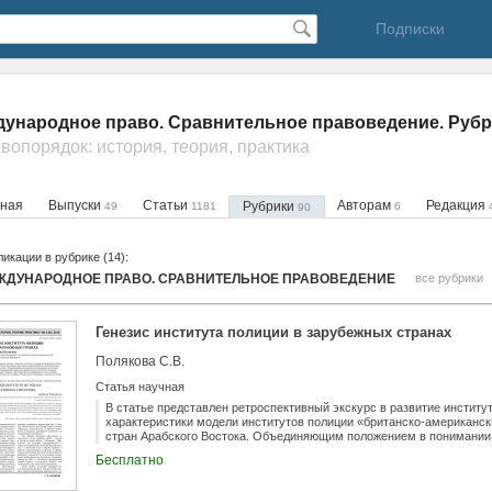
Подписки
ународное право. Сравнительное правоведение. Рубр
авопорядок: история, теория, практика
вная
Выпуски
Статьи
Авторам
Редакция
Рубрики
49
1181
6
90
икации в рубрике (14):
ЖДУНАРОДНОЕ ПРАВО. СРАВНИТЕЛЬНОЕ ПРАВОВЕДЕНИЕ
все рубрики
Генезис института полиции в зарубежных странах
Полякова С.В.
Статья научная
В статье представлен ретроспективный экскурс в развитие институ
характеристики модели институтов полиции «британско-американск
стран Арабского Востока. Объединяющим положением в понимании 
является общепринятое социальное предназначение института пол
Бесплатно
порядка и борьба с преступностью. На современном этапе «силов
деятельности полиции уступают место концепции «полиция на служ