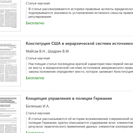
Статья научная
В статье рассматриваются историко-правовые аспекты юридическо
подчеркивается значимость установления истинного смысла право
регулирования.
Бесплатно
Конституция США в иерархической системе источнико
Майсак В.Н., Шадрин В.М.
Статья научная
Настоящая статья посвящена краткой характеристики первой писан
ее месту в иерархической системе источников американского права
закона положение определяет место, которое занимает Конституци
американского права, а именно рассматривает её как «верховное 
Бесплатно
всеми другими источниками права. Конституция США обладает вы
авторитетом. Верховенство Конституции косвенно подтверждается
внесения в неё изменений.
Концепция управления в полиции Германии
Беленько И.А.
Статья научная
В статье рассказывается об истории возникновения современной о
полиции Германии, кратко описывается содержание всех элементо
результат практического применения данных элементов кооперати
полиции.