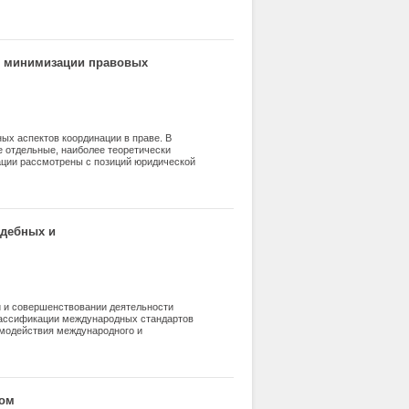
б минимизации правовых
ых аспектов координации в праве. В
 отдельные, наиболее теоретически
ации рассмотрены с позиций юридической
а организационные аспекты.
национного процесса, учитывает
ее законодательство и перспективы его
е автора в координационной сфере. В
их правовых проблем.
удебных и
и и совершенствовании деятельности
лассификации международных стандартов
модействия международного и
мом