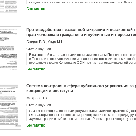
юридического и фактического содержания правоотношения. Делаетс
(структуры) правоотношения является устоявшейся в отечественно
Бесплатно
трактовке обусловлены не только методологическим обновлением пр
совершенствованием юридической практики.
Противодействие незаконной миграции и незаконной 
прав человека и гражданина и публичные интересы г
аспект)
Богдан В.В., Урда М.Н.
Статья научная
В настоящей статье авторами проанализированы Протокол против в
и Протокол о предупреждении и пресечении торговли людьми, особ
нее, дополняющие Конвенцию ООН против транснациональной орга
причины отказа российского и зарубежных законодателей от импле
Бесплатно
ввоза мигрантов в национальное законодательство, а также привед
«незаконный ввоз мигрантов» и «торговля людьми» в отсутствие оч
перемещение.
Система контроля в сфере публичного управления за
концепции и институты
Махрова Т.К.
Статья научная
Статья посвящена вопросам регулирования административной деят
Охарактеризованы основные виды контроля и его место среди друг
администрации в публичных интересах. Рассмотрены концептуальн
обеспечивающих мониторинг, оценку эффективности, выработку с
Бесплатно
публичного управления как деятельности по предоставлению публи
систематизированный обзор источников, рекомендованных для изу
зарубежных стран».