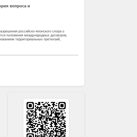
ория вопроса и
азрешения российско-японского спора о
ются положения международных договоров,
нованием территориальных претензий,
ирования территориальных споров.