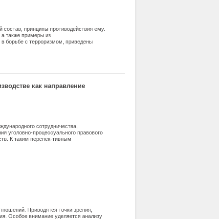
й состав, принципы противодействия ему.
 а также примеры из
в борьбе с терроризмом, приведены
зводстве как направление
еждународного сотрудничества,
ия уголовно-процессуального правового
тв. К таким перспек-тивным
сообщений о преступле-ниях, в совершении
и Российской Федерации; проработку
нии судами вопросов об избрании меры
ствия этой меры пресечения в отсутствие
ика обязательно и пр.
тношений. Приводятся точки зрения,
ия. Особое внимание уделяется анализу