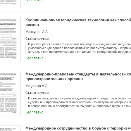
Бесплатно
Координационная юридическая технология как спосо
рисков
Максуров А.А.
Статья научная
В работе рассказывается о новом подходе к исследованию актуальн
указанном виде данная проблематика не рассматривалась. Впервые
актуальные и практически ценные, элементы юридической координ
деятельности, практики и технологии. Особое внимание обращено н
Бесплатно
Исследование обобщает основные научные позиции в сфере коорди
последние теоретические достижения в данной области, действующ
изменения. При этом работа основана на личном юридическом опыт
связи с этим автором предлагается практическое решение возникш
Международно-правовые стандарты в деятельности с
правоохранительных органов
Магденко А.Д.
Статья научная
В статье раскрываются роль международных стандартов в развити
судебных и правоохранительных органов. Приведены некоторые к
в сфере борьбы с преступностью, выделены основные формы взаи
национального права.
Бесплатно
Международное сотрудничество в борьбе с террориз