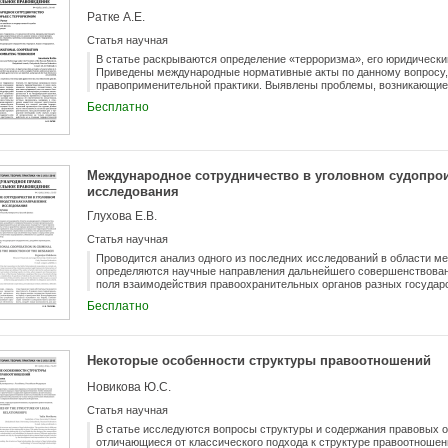
Ратке А.Е.
Статья научная
В статье раскрываются определение «терроризма», его юридически
Приведены международные нормативные акты по данному вопросу,
правоприменительной практики. Выявлены проблемы, возникающие 
предложения по их устранению.
Бесплатно
Международное сотрудничество в уголовном судопрои
исследования
Глухова Е.В.
Статья научная
Проводится анализ одного из последних исследований в области м
определяются научные направления дальнейшего совершенствован
поля взаимодействия правоохранительных органов разных государс
направлениям автор статьи отнесла разработку порядка проверки 
Бесплатно
которых подозреваются лица, находящиеся за пределами территори
вопроса о нормативном закреплении положения, что при рассмотре
пресечения в виде заключения под стражу и о продлении срока дей
подозреваемого, обвиняемого в судебном заседании участие защитн
Некоторые особенности структуры правоотношений
Новикова Ю.С.
Статья научная
В статье исследуются вопросы структуры и содержания правовых о
отличающиеся от классического подхода к структуре правоотношен