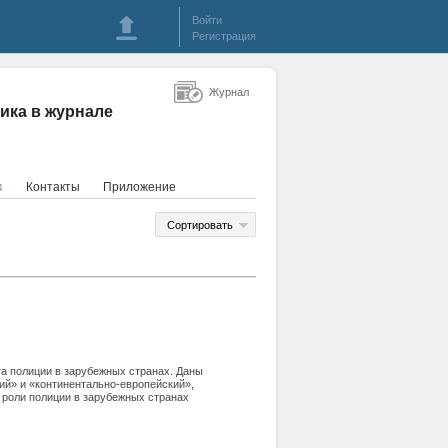
Войти
Регистрация
Журнал
ика в журнале
Контакты
Приложение
4
Сортировать
та полиции в зарубежных странах. Даны
ий» и «континентально-европейский»,
роли полиции в зарубежных странах
иции - обеспечение общественного
ые модели» правоохранительной
бе общества».