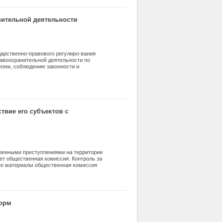
нительной деятельности
дарственно-правового регулиро-вания
равоохранительной деятельности по
изни, соблюдению законности и
твие его субъектов с
оенными преступлениями на территории
т общественная комиссия. Контроль за
ые материалы общественная комиссия
е этапа оформления этих материалов.
бщественной комиссии. Конкретизированы
ого восприятия их международными
норм