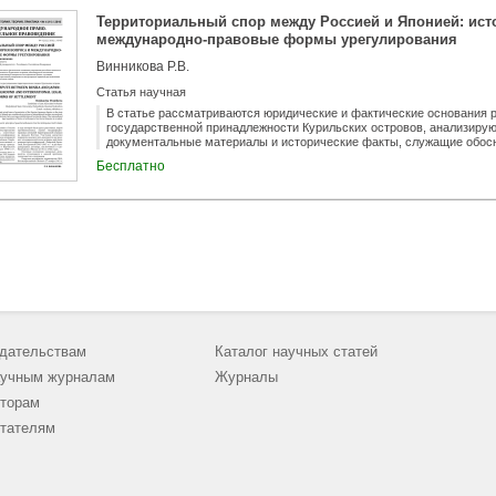
Территориальный спор между Россией и Японией: ист
международно-правовые формы урегулирования
Винникова Р.В.
Статья научная
В статье рассматриваются юридические и фактические основания р
государственной принадлежности Курильских островов, анализиру
документальные материалы и исторические факты, служащие обос
раскрывается международно-правовая регламентация форм урегул
Бесплатно
дательствам
Каталог научных статей
учным журналам
Журналы
торам
тателям