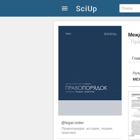
Межд
- Пр
Гла
Публ
МЕ
@legal-order
Правопорядок: история, теория,
практика