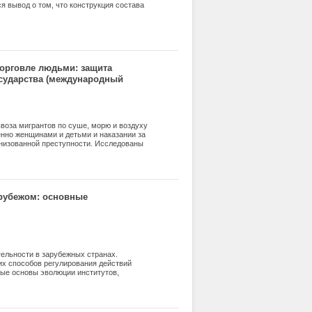
я вывод о том, что конструкция состава
й науке. Различные подходы к его
авовой науки, но и развитием и
торговле людьми: защита
осударства (международный
воза мигрантов по суше, морю и воздуху
енно женщинами и детьми и наказании за
низованной преступности. Исследованы
ментации положений Протокола против
ены основания для разграничения понятий
евидного согласия на трансграничное
 рубежом: основные
ельности в зарубежных странах.
их способов регулирования действий
ые основы эволюции институтов,
тандартов и направлений реформирования
чных услуг. Статья содержит
чения курса «Административное право