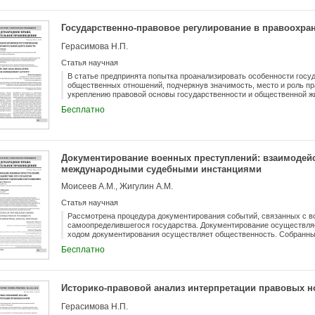
Государственно-правовое регулирование в правоохра
Герасимова Н.П.
Статья научная
В статье предпринята попытка проанализировать особенности госу
общественных отношений, подчеркнув значимость, место и роль п
укреплению правовой основы государственности и общественной ж
правопорядка.
Бесплатно
Документирование военных преступлений: взаимодейс
международными судебными инстанциями
Моисеев А.М., Жигулин А.М.
Статья научная
Рассмотрена процедура документирования событий, связанных с в
самоопределившегося государства. Документирование осуществляе
ходом документирования осуществляет общественность. Собранн
передает в международные судебные инстанции. Показано значени
Бесплатно
Реализован информационный поход к формированию заключения о
критерии доступности материалов документирования для адекватн
судебными инстанциями.
Историко-правовой анализ интерпретации правовых 
Герасимова Н.П.