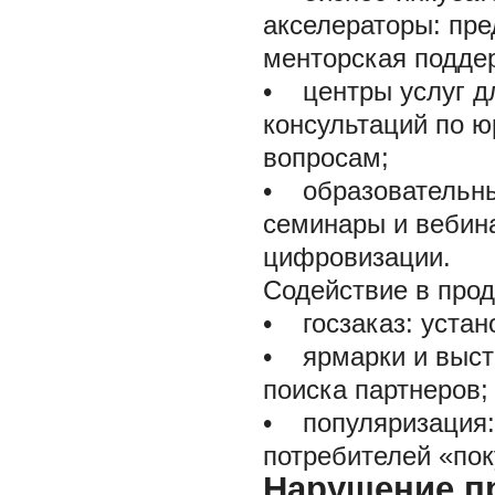
акселераторы: пр
менторская поддер
•
центры услуг дл
консультаций по ю
вопросам;
•
образовательн
семинары и вебин
цифровизации.
Содействие в прод
•
госзаказ: устано
•
ярмарки и выста
поиска партнеров;
•
популяризация:
потребителей «пок
Нарушение п