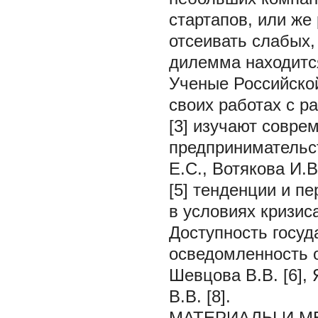
стартапов, или же
отсеивать слабых
дилемма находится
Ученые Российско
своих работах c ра
[3] изучают совре
предпринимательст
Е.С., Вотякова И.В
[5] тенденции и п
в условиях кризис
Доступность госуд
осведомленность 
Шевцова В.В. [6],
В.В. [8].
МАТЕРИАЛЫ И М