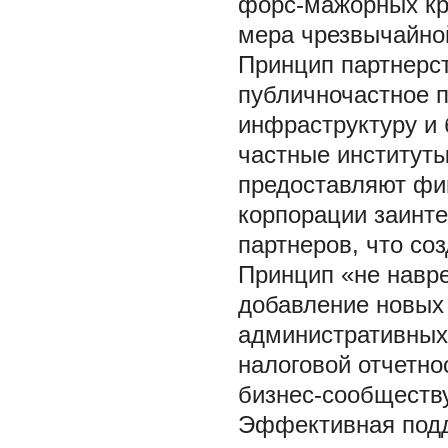
форс-мажорных кри
мера чрезвычайно
Принцип партнерст
публичночастное п
инфраструктуру и 
частные институты
предоставляют фин
корпорации заинт
партнеров, что со
Принцип «не навре
добавление новых 
административных
налоговой отчетнос
бизнес-сообществу
Эффективная подде