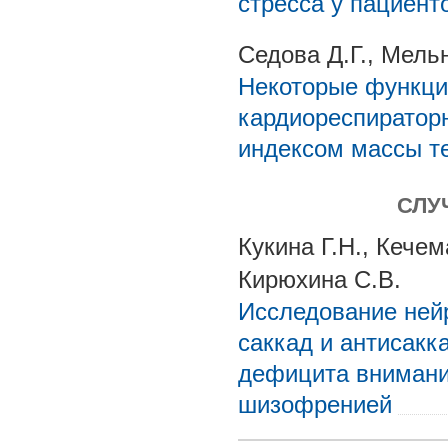
стресса у пациент
Седова Д.Г., Мель
Некоторые функци
кардиореспиратор
индексом массы т
СЛУ
Кукина Г.Н., Кече
Кирюхина С.В.
Исследование нейр
саккад и антисакк
дефицита внимания
шизофренией