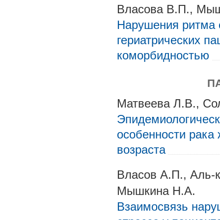
Власова В.П., Мыш
Нарушения ритма 
гериатрических па
коморбидностью
П
Матвеева Л.В., Со
Эпидемиологическ
особенности рака 
возраста
Власов А.П., Аль-к
Мышкина Н.А.
Взаимосвязь наруш