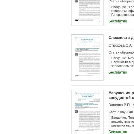
Статья обзорна
Введение. В п
гиперэозинофи
Гиперэозинофи
заболеваний,
Бесплатно
органов. Цель
лечения гипер
Сложности д
Строкова О.А.,
Статья обзорна
Введение. Акт
Сложности в д
заболеваемост
клинических п
Бесплатно
Нарушения р
сосудистой 
Власова В.П.,
Статья научная
Введение. Пол
воздействие н
развития нару
исследования 
Бесплатно
коморбидной с