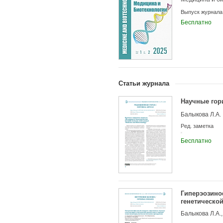
Выпуск журнала
Бесплатно
Учредители:
Статьи журнала
Научные гор
Балыкова Л.А.
Ред. заметка
Бесплатно
Гиперэозино
генетическо
препаратами
Балыкова Л.А.,