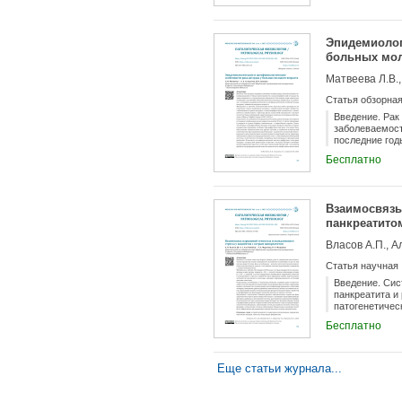
Эпидемиолог
больных мол
Матвеева Л.В.,
Статья обзорна
Введение. Рак
заболеваемост
последние год
исследования 
Бесплатно
пациентов мол
Взаимосвязь
панкреатито
Власов А.П., А
Статья научная
Введение. Сис
панкреатита и
патогенетичес
острым панкре
Бесплатно
Еще статьи журнала...