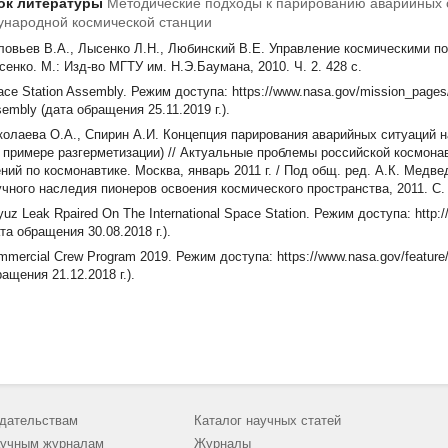
ок литературы
Методические подходы к парированию аварийных 
народной космической станции
ловьев В.А., Лысенко Л.Н., Любинский В.Е. Управление космическими поле
сенко. М.: Изд-во МГТУ им. Н.Э.Баумана, 2010. Ч. 2. 428 с.
ce Station Assembly. Режим доступа: https://www.nasa.gov/mission_pages/ s
embly (дата обращения 25.11.2019 г.).
колаева О.А., Спирин А.И. Концепция парирования аварийных ситуаций 
а примере разгерметизации) // Актуальные проблемы российской космон
ений по космонавтике. Москва, январь 2011 г. / Под общ. ред. А.К. Медв
учного наследия пионеров освоения космического пространства, 2011. С. 
uz Leak Rpaired On The International Space Station. Режим доступа: http:
та обращения 30.08.2018 г.).
mercial Crew Program 2019. Режим доступа: https://www.nasa.gov/feature
ащения 21.12.2018 г.).
дательствам
Каталог научных статей
учным журналам
Журналы