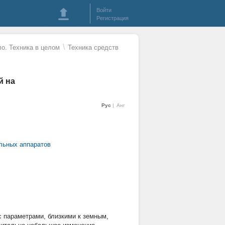
Войти
Регистрация
\
о. Техника в целом
Техника средств
й на
Рус
Анг
льных аппаратов
 параметрами, близкими к земным,