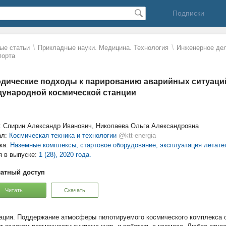
Подписки
\
\
ые статьи
Прикладные науки. Медицина. Технология
Инженерное дел
порта
дические подходы к парированию аварийных ситуаци
ународной космической станции
: Спирин Александр Иванович, Николаева Ольга Александровна
ал:
Космическая техника и технологии
@ktt-energia
ка:
Наземные комплексы, стартовое оборудование, эксплуатация летате
я в выпуске:
1 (28), 2020 года.
атный доступ
Читать
Скачать
Поддержание атмосферы пилотируемого космического комплекса с