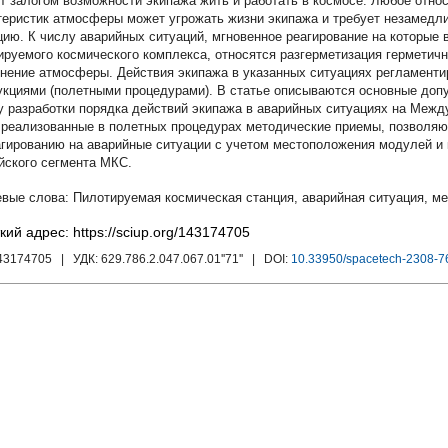
т залогом возможности экипажа жить и работать в космосе. Любое отно
теристик атмосферы может угрожать жизни экипажа и требует незамедл
цию. К числу аварийных ситуаций, мгновенное реагирование на которые
ируемого космического комплекса, относятся разгерметизация герметичн
знение атмосферы. Действия экипажа в указанных ситуациях регламент
укциями (полетными процедурами). В статье описываются основные доп
у разработки порядка действий экипажа в аварийных ситуациях на Межд
 реализованные в полетных процедурах методические приемы, позволя
агированию на аварийные ситуации с учетом местоположения модулей и 
йского сегмента МКС.
Пилотируемая космическая станция
,
аварийная ситуация
,
ме
кий адрес: https://sciup.org/143174705
143174705
| УДК:
629.786.2.047.067.01''71''
| DOI:
10.33950/spacetech-2308-7