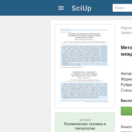
Научн
транс
Мето
межд
Автор
Журн
Рубри
Стать
Беспл
ЖУРНАЛ
Космическая техника и
технологии