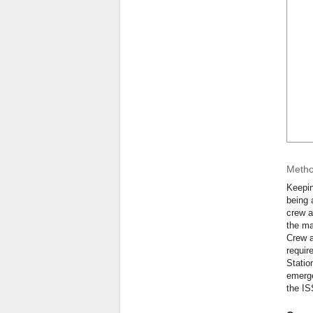
Metho
Keepin
being 
crew a
the ma
Crew a
requir
Statio
emerge
the IS