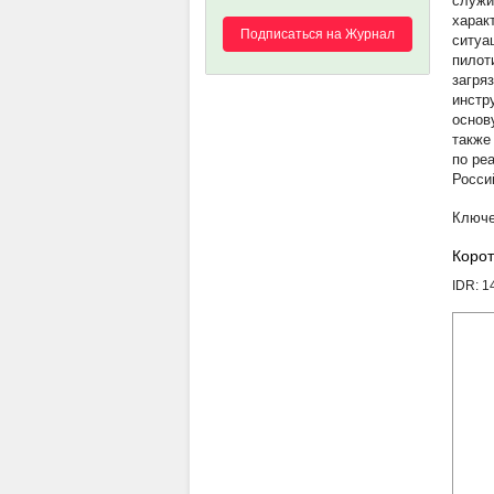
служи
харак
Подписаться на Журнал
ситуа
пилот
загря
инстр
основ
также
по ре
Росси
Корот
IDR: 