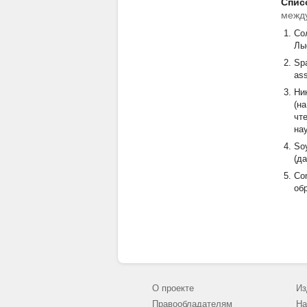
Спис
между
Со
Лы
Spa
ass
Ни
(н
чт
на
Soy
(да
Com
обр
О проекте
Из
Правообладателям
На