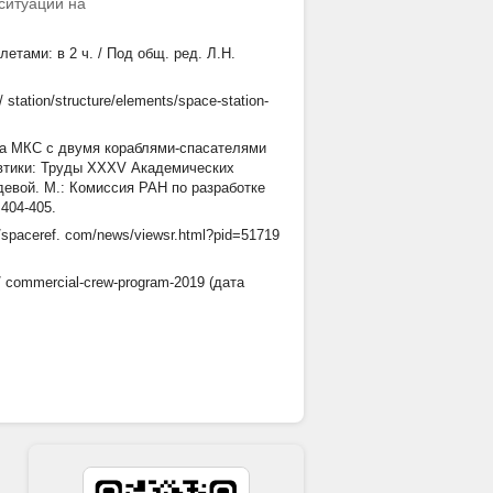
ситуаций на
тами: в 2 ч. / Под общ. ред. Л.Н.
tation/structure/elements/space-station-
на МКС с двумя кораблями-спасателями
автики: Труды XXXV Академических
едевой. М.: Комиссия РАН по разработке
404-405.
//spaceref. com/news/viewsr.html?pid=51719
/ commercial-crew-program-2019 (дата