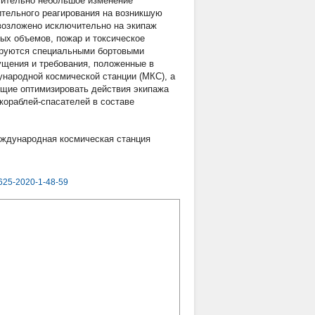
сительно небольшое изменение
ительного реагирования на возникшую
 возложено исключительно на экипаж
ых объемов, пожар и токсическое
ируются специальными бортовыми
ущения и требования, положенные в
ународной космической станции (МКС), а
ющие оптимизировать действия экипажа
кораблей-спасателей в составе
ждународная космическая станция
625-2020-1-48-59