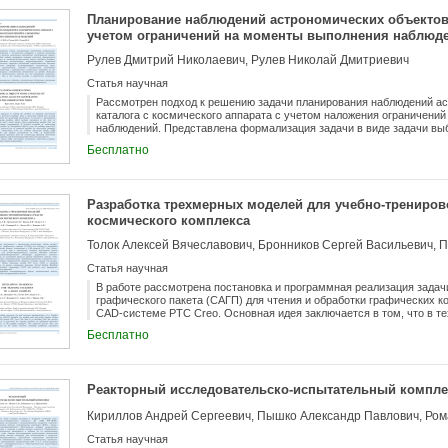
районов, аналогичные построению и схеме рассмотренной базовой
Планирование наблюдений астрономических объектов 
учетом ограничений на моменты выполнения наблюд
Рулев Дмитрий Николаевич, Рулев Николай Дмитриевич
Статья научная
Рассмотрен подход к решению задачи планирования наблюдений ас
каталога с космического аппарата с учетом наложения ограничени
наблюдений. Представлена формализация задачи в виде задачи вы
формулировки в виде задачи коммивояжера и частично-целочислен
Бесплатно
решаемых методами целочисленного программирования. Приведен
программ наблюдений астрономических объектов с орбитального к
возможность практического использования предложенных методов п
реализации наблюдений с орбитального космического аппарата на 
Разработка трехмерных моделей для учебно-трениров
светотеневой обстановкой на орбите. Показана эффективность при
космического комплекса
построения оптимальных программ наблюдения, так и для анализа
параметров наблюдений.
Статья научная
В работе рассмотрена постановка и программная реализация задач
графического пакета (САГП) для чтения и обработки графических к
CAD-системе PTC Creo. Основная идея заключается в том, что в т
космического аппарата для учебно-тренировочных средств вводит
Бесплатно
«автоматизированная адаптация графического пакета». Предложенн
ручной доработки модели, однако, включение в технологию дополн
позволяет значительно сократить трудоемкость процесса создания
средств. Обмен моделями между PTC Creo, САГП и Autodesk 3ds M
Реакторный исследовательско-испытательный компле
формата Virtual Reality Modeling Language (VRML). Приводятся стр
способы выполнения основных функций.
Статья научная