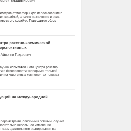
Сергей Владимирович
аметров атмосферы для использования в
 кораблей, а также назначение и роль
ируемого корабля. Приводится обзор
я параметров атмосферы и проблематика
спользования для этих целей данных
diosonde Archive, приводится описание,
наблюдений. Представлены результаты
ов возможной посадки возвращаемого
нтра ракетно-космической
едерация», проводится сравнение
перспективных
й атмосферы.
топлива
 Айвенго Гадыевич
аучно-испытательного центра ракетно-
и и безопасности экспериментальной
ия на криогенных компонентах топлива
о, что наиболее опасными являются
слород, метан и водород. Они могут
ых ситуациях - аварийных выбросах
збыточного давления во фронте ударной
его участия во взрыве. Сформулированы
уаций на международной
ателей и двигательных установок на
параметрами, близкими к земным, служит
тносительно небольшое изменение
 незамедлительного реагирования на