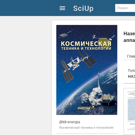
Назе
аппа
Гла
Публ
@ktt-energia
Космическая техника и технологии