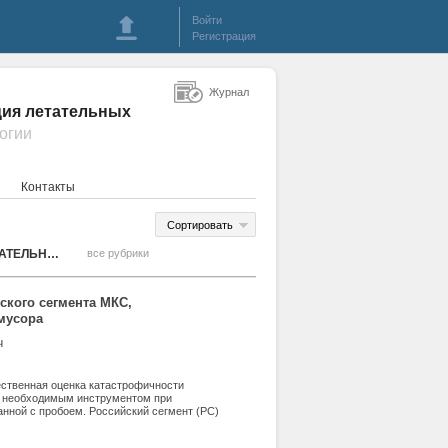
Войти
Регистрация
Журнал
ция летательных
логии
Контакты
Сортировать
НАЗЕМНЫЕ КОМПЛЕКСЫ, СТАРТОВОЕ ОБОРУДОВАНИЕ, ЭКСПЛУАТАЦИЯ ЛЕТАТЕЛЬНЫХ АППАРАТОВ
все рубрики
ского сегмента МКС,
мусора
ч
ественная оценка катастрофичности
я необходимым инструментом при
анной с пробоем. Российский сегмент (РС)
спортных кораблей, имеющих более слабую
 возникает задача определения степени