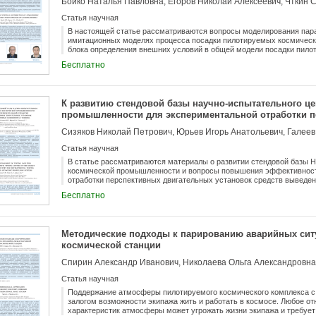
Бойко Наталья Павловна, Егоров Николай Алексеевич, Чткин 
Статья научная
В настоящей статье рассматриваются вопросы моделирования пар
имитационных моделях процесса посадки пилотируемых космических
блока определения внешних условий в общей модели посадки пилот
исходных данных для моделирования вертикального распределени
Бесплатно
их использования, исследуется возможность и целесообразность и
глобального архива радиозондовых наблюдений Integrated Global Ra
структура и упрощенная методика анализа данных радиозондовых 
анализа по предложенной методике, выполненного для двух район
К развитию стендовой базы научно-испытательного це
аппарата перспективного пилотируемого транспортного корабля «Ф
промышленности для экспериментальной отработки 
полученных результатов с номинальными параметрами стандартно
двигательных установок на криогенных компонентах 
Сизяков Николай Петрович, Юрьев Игорь Анатольевич, Галеев
Статья научная
В статье рассматриваются материалы о развитии стендовой базы Н
космической промышленности и вопросы повышения эффективност
отработки перспективных двигательных установок средств выведен
для исследования объектов ближнего и дальнего космоса. Показан
Бесплатно
испытания двигателей и двигательных установок на компонентах ки
сопровождаться разгерметизацией топливной системы при нештатн
компонентов, взрывах и пожарах. Приведены результаты расчёта и
волны в зависимости от массы выброса водорода и коэффициента 
Методические подходы к парированию аварийных сит
специальные и дополнительные меры безопасности испытаний двиг
космической станции
испытательном стенде.
Спирин Александр Иванович, Николаева Ольга Александровна
Статья научная
Поддержание атмосферы пилотируемого космического комплекса с 
залогом возможности экипажа жить и работать в космосе. Любое о
характеристик атмосферы может угрожать жизни экипажа и требует