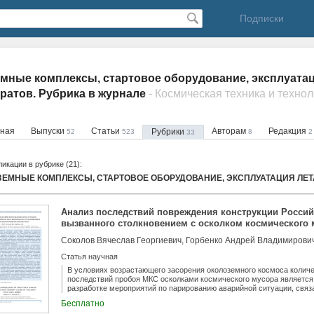
Подписки
мные комплексы, стартовое оборудование, эксплуата
ратов. Рубрика в журнале
- Космическая техника и техно
вная
Выпуски
Статьи
Авторам
Редакция
Рубрики
52
523
8
2
33
икации в рубрике (21):
Анализ последствий повреждения конструкции Россий
вызванного столкновением с осколком космического 
Соколов Вячеслав Георгиевич, Горбенко Андрей Владимирови
Статья научная
В условиях возрастающего засорения околоземного космоса колич
последствий пробоя МКС осколками космического мусора являетс
разработке мероприятий по парированию аварийной ситуации, связ
МКС наиболее уязвим к пробоям из-за наличия в его составе тран
Бесплатно
экранную защиту по сравнению с модулями станции. В связи с этим