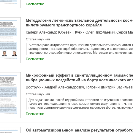
возникшую ситуацию. К числу аварийных ситуаций, мгновенное реа
Бесплатно
исключительно на экипаж пилотируемого космического комплекса, 
объемов, пожар и токсическое загрязнение атмосферы. Действия э
регламентируются специальными бортовыми инструкциями (полетн
основные допущения и требования, положенные в основу разработк
Методология летно-испытательной деятельности косм
ситуациях на Международной космической станции (МКС), а также 
пилотируемого транспортного корабля
методические приемы, позволяющие оптимизировать действия экип
ситуации с учетом местоположения модулей и кораблей-спасателей
Калери Александр Юрьевич, Кукин Олег Николаевич, Серов Ма
Статья научная
В статье рассматривается организация деятельности космонавтов-
методологии, позволяющей обеспечить подготовку и выполнение л
транспортного корабля нового поколения. Методология летно-испы
испытателей при создании пилотируемого транспортного корабля о
Бесплатно
работ прежде всего продуктивностью и инновационной направленн
рассматривается как система принципов и способов организации и 
структуре, логической организации, методах и средствах деятельн
методологии, ее логическая и временная структуры, технология вы
Микрофонный эффект в сцинтилляционном гамма-спе
применения методологии в РКК «Энергия».
вибрационных воздействий на борту космического ап
Статья научная
Для задач космической ядерной планетологии по изучению элементн
также для исследования потоков космического излучения, в т. ч. и
получили сцинтилляционные детекторы на основе фотоэлектронных
ионизирующего излучения в объеме сцинтиллятора излучаются фот
Бесплатно
Известно, что ФЭУ подвержено влиянию микрофонного эффекта, п
воздействие приводит к появлению электрических шумов. На борту
различные источники вибрации: гиродины, насосы, поворотные устр
повлиять на результаты измерений. В статье рассмотрено влияние 
Об автоматизированном анализе результатов отработ
приводит к возникновению шумов при измерениях потоков нейтроно