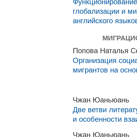
Функционирование
глобализации и ми
английского языко
МИГРАЦИ
Попова Наталья С
Организация соци
мигрантов на осн
Чжан Юаньюань
Две ветви литерат
и особенности вз
Чжан Юаньюань