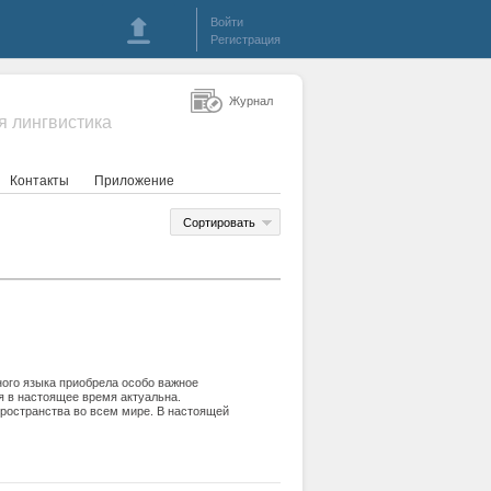
Войти
Регистрация
Журнал
я лингвистика
Контакты
Приложение
Сортировать
ого языка приобрела особо важное
я в настоящее время актуальна.
ространства во всем мире. В настоящей
ние дошкольников во Вьетнаме. Для
ерны многообразие детских садов,
илингвального обучения дошкольников.
которых обучение ведется на
Ханое. В данной статье описываются