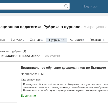
Подписки
ационная педагогика. Рубрика в журнале
- Миграционна
вная
Выпуски
Статьи
Авторам
Редакция
Рубрики
7
53
2
1
17
икации в рубрике (4):
ГРАЦИОННАЯ ПЕДАГОГИКА
все рубрики
Билингвальное обучение дошкольников во Вьетнаме
Чернядьева Н.М.
Статья научная
В эпоху всеобщей глобализации необходимость изучения иностранн
значение во многих странах, поэтому тема билингвального обучени
Билингвизм способствует формированию единого межкультурного п
статье в центре внимания авторов находится билингвальное обуче
Бесплатно
современной дошкольной системы образования во Вьетнаме характ
повсеместное изучение английского языка и широкое применение б
Большинство международных школ и детских садов во Вьетнаме, в 
вьетнамском и английском языках, находятся в городе Хошимин и 