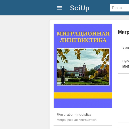
Мигр
Гла
Публ
МИ
@migration-linguistics
Миграционная лингвистика