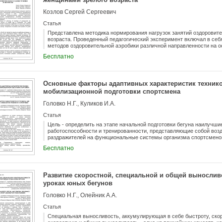
Козлов Сергей Сергеевич
Статья
Представлена методика нормирования нагрузок занятий оздоровит
возраста. Проведенный педагогический эксперимент включал в себ
методов оздоровительной аэробики различной направленности на 
оптимизации физической нагрузки, независимо от длительности и 
Бесплатно
занятий.
Основные факторы адаптивных характеристик технико
мобилизационной подготовки спортсмена
Головко Н.Г., Куликов И.А.
Статья
Цель - определить на этапе начальной подготовки бегуна наилучши
работоспособности и тренированности, представляющие собой воз
раздражителей на функциональные системы организма спортсменов
спортсмена сила раздражителя должна приближаться к величине ее
Бесплатно
ближе отрезок дистанции приближается к соревновательному по дли
становится адекватен по величине воздействия и ответным реакци
Развитие скоростной, специальной и общей вынослив
уроках юных бегунов
Головко Н.Г., Олейник А.А.
Статья
Специальная выносливость, аккумулирующая в себе быстроту, скор