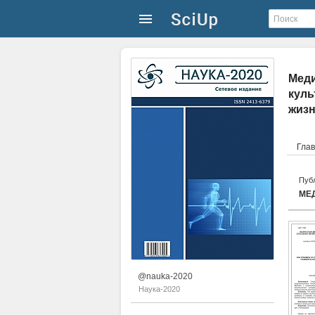
Меди
куль
жизн
Гла
Публ
@nauka-2020
Наука-2020