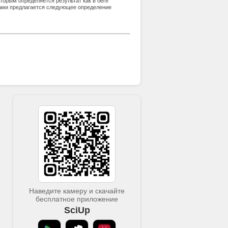
торым определяется результат как в беге
 Нами предлагается следующее определение
альная и общая выносливость - это
оком уровне специфическую нагрузку в
 на основной соревновательной
Наведите камеру и скачайте
бесплатное приложение
SciUp