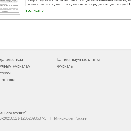
скоростную и общую выносливость - одно из важнейших качеств, ко
на короткие и средние, так и длинные и сверхдлинные дистанции.
понятия физического качества «Выносливость». Скоростная, специ
Бесплатно
совокупная способность спортсмена эффективно выполнять на выс
течение времени, обусловленного требованиями его специализации
дистанции.
дательствам
Каталог научных статей
учным журналам
Журналы
торам
тателям
льного чтения"
 АО-20230321-12352390637-3 | Минцифры России