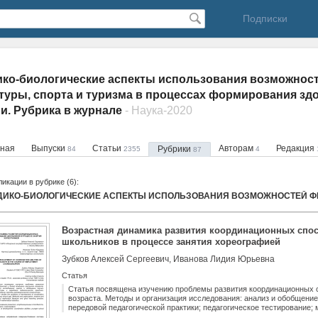
Подписки
ко-биологические аспекты использования возможнос
туры, спорта и туризма в процессах формирования зд
и. Рубрика в журнале
- Наука-2020
вная
Выпуски
Статьи
Авторам
Редакция
Рубрики
84
2355
4
87
икации в рубрике (6):
Возрастная динамика развития координационных спо
школьников в процессе занятия хореографией
Зубков Алексей Сергеевич, Иванова Лидия Юрьевна
Статья
Статья посвящена изучению проблемы развития координационных 
возраста. Методы и организация исследования: анализ и обобщени
передовой педагогической практики; педагогическое тестирование;