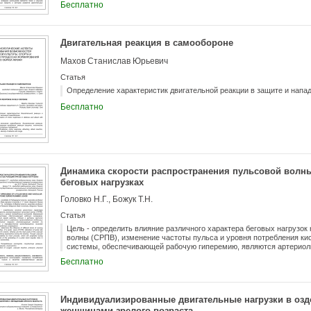
Бесплатно
Двигательная реакция в самообороне
Махов Станислав Юрьевич
Статья
Определение характеристик двигательной реакции в защите и напа
Бесплатно
Динамика скорости распространения пульсовой волны
беговых нагрузках
Головко Н.Г., Божук Т.Н.
Статья
Цель - определить влияние различного характера беговых нагрузок
волны (СРПВ), изменение частоты пульса и уровня потребления к
системы, обеспечивающей рабочую гиперемию, являются артериолы
крупного калибра играют некоторую роль в изменении кровоснабже
Бесплатно
нагрузки экономизирующе влияют на дыхательные процессы и пер
уменьшение частоты сердечных сокращений.
Индивидуализированные двигательные нагрузки в озд
женщинами зрелого возраста