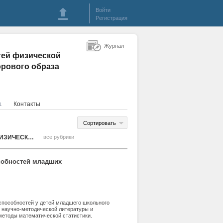
Войти
Регистрация
Журнал
тей физической
орового образа
Контакты
1
Сортировать
МЕДИКО-БИОЛОГИЧЕСКИЕ АСПЕКТЫ ИСПОЛЬЗОВАНИЯ ВОЗМОЖНОСТЕЙ ФИЗИЧЕСКОЙ КУЛЬТУРЫ, СПОРТА И ТУРИЗМА В ПРОЦЕССАХ ФОРМИРОВАНИЯ ЗДОРОВОГО ОБРАЗА ЖИЗНИ
все рубрики
собностей младших
способностей у детей младшего школьного
е научно-методической литературы и
 методы математической статистики.