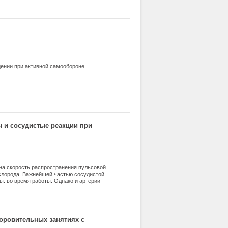
дении при активной самообороне.
 и сосудистые реакции при
 на скорость распространения пульсовой
ислорода. Важнейшей частью сосудистой
. во время работы. Однако и артерии
ния отдельных частей тела. Длительные
иферическое кровообращение, вызывая
оровительных занятиях с