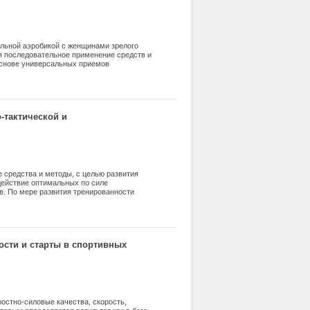
ельной аэробикой с женщинами зрелого
я последовательное применение средств и
основе универсальных приемов
продолжительности циклов тренировочных
-тактической и
е средства и методы, с целью развития
действие оптимальных по силе
. По мере развития тренированности
 при соревновательных нагрузках. Чем
не и скорости преодоления, тем более он
ям к специальному раздражителю.
ости и старты в спортивных
остно-силовые качества, скорость,