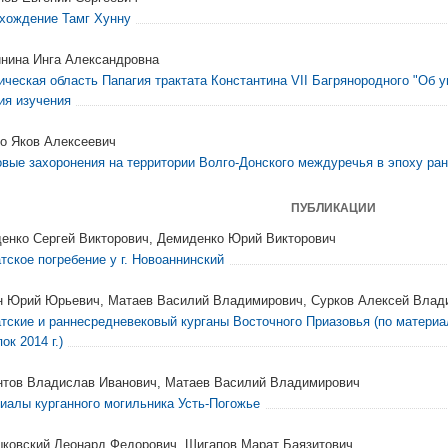
хождение Тамг Хунну
нина Инга Александровна
ическая область Папагия трактата Константина VII Багрянородного "Об 
ия изучения
о Яков Алексеевич
овые захоронения на территории Волго-Донского междуречья в эпоху ра
ПУБЛИКАЦИИ
енко Сергей Викторович, Демиденко Юрий Викторович
тское погребение у г. Новоаннинский
н Юрий Юрьевич, Матаев Василий Владимирович, Сурков Алексей Влад
тские и раннесредневековый курганы Восточного Приазовья (по матери
ок 2014 г.)
тов Владислав Иванович, Матаев Василий Владимирович
иалы курганного могильника Усть-Погожье
ковский Леонард Федорович, Шигапов Марат Баязитович