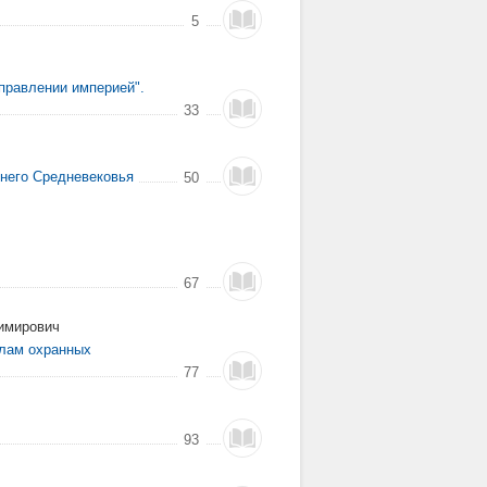
5
управлении империей".
33
ннего Средневековья
50
67
имирович
алам охранных
77
93