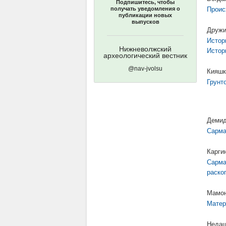
Подпишитесь, чтобы
получать уведомления о
Проис
публикации новых
выпусков
Дружи
Истор
Нижневолжский
Истор
археологический вестник
@nav-jvolsu
Кияшк
Грунт
Демид
Сарма
Карги
Сарма
раскоп
Мамон
Матер
Недаш