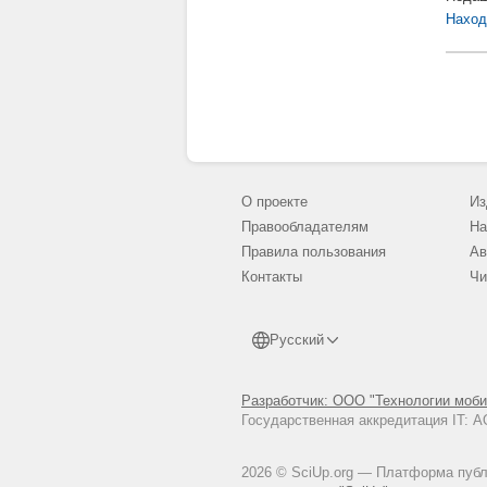
Наход
О проекте
Из
Правообладателям
На
Правила пользования
Ав
Контакты
Чи
Русский
Разработчик: ООО "Технологии моби
Государственная аккредитация IT:
2026 © SciUp.org — Платформа публи