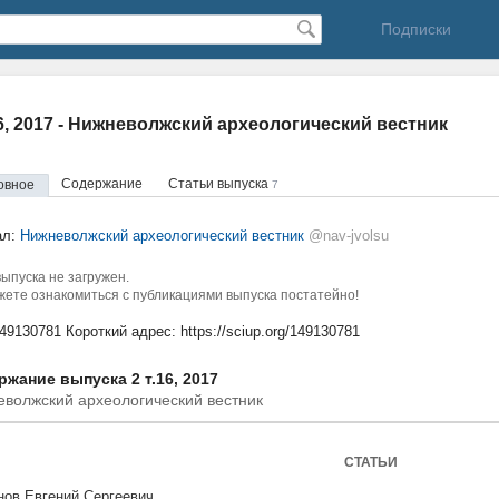
Подписки
16, 2017 - Нижневолжский археологический вестник
Содержание
Статьи выпуска
овное
7
ал:
Нижневолжский археологический вестник
@nav-jvolsu
ыпуска не загружен.
ете ознакомиться с публикациями выпуска постатейно!
149130781
Короткий адрес:
https://sciup.org/149130781
жание выпуска 2 т.16, 2017
волжский археологический вестник
СТАТЬИ
нов Евгений Сергеевич