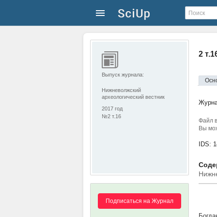
2 т.
Выпуск журнала:
Осн
Нижневолжский
археологический вестник
Журн
2017 год
№2 т.16
Файл в
Вы мож
IDS: 
Содер
Нижне
Подписаться на Журнал
Богда