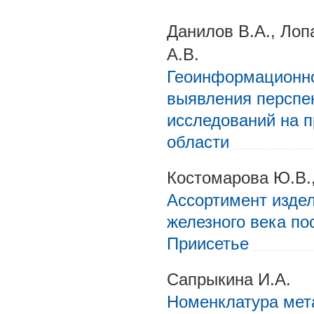
Данилов В.А., Лоп
А.В.
Геоинформационно
выявления перспе
исследований на 
области
Костомарова Ю.В.,
Ассортимент издел
железного века по
Приисетье
Сапрыкина И.А.
Номенклатура мета