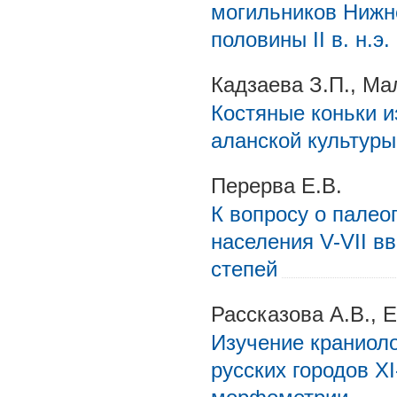
могильников Нижнег
половины II в. н.э
Кадзаева З.П., М
Костяные коньки и
аланской культуры
Перерва Е.В.
К вопросу о палео
населения V-VII вв
степей
Рассказова А.В., Е
Изучение краниоло
русских городов XI