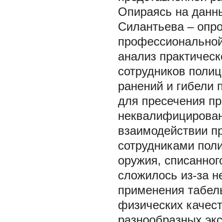
Опираясь на данны
Силантьева – опро
профессиональной 
анализ практическ
сотрудников полиц
ранений и гибели
для пресечения п
неквалифицирован
взаимодействии п
сотрудниками поли
оружия, списанног
сложилось из-за н
применения табель
физических качест
разнообразных эк