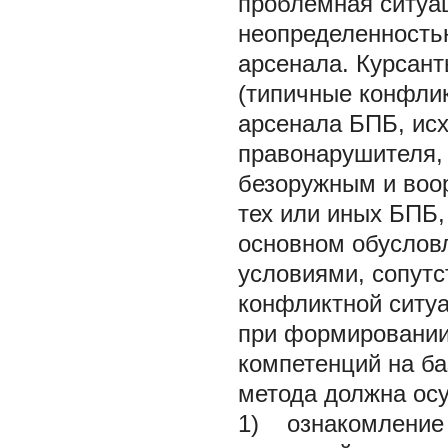
проблемная ситуац
неопределенностью
арсенала. Курсан
(типичные конфлик
арсенала БПБ, исх
правонарушителя,
безоружным и воо
тех или иных БПБ,
основном обуслов
условиями, сопут
конфликтной ситуа
при формировани
компетенций на б
метода должна ос
1) ознакомление 