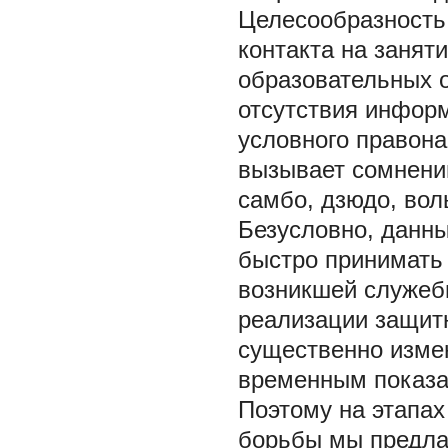
Целесообразность
контакта на занят
образовательных 
отсутствия инфор
условного правон
вызывает сомнений
самбо, дзюдо, вол
Безусловно, данны
быстро принимать 
возникшей служебн
реализации защит
существенно измен
временным показат
Поэтому на этапа
борьбы мы предла