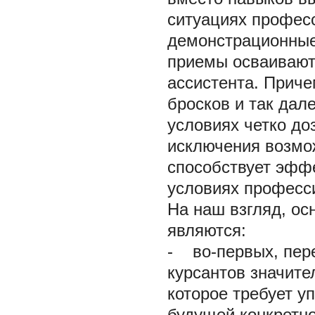
ситуациях профес
демонстрационные
приемы осваиваютс
ассистента. Приче
бросков и так дал
условиях четко до
исключения возмож
способствует эфф
условиях професс
На наш взгляд, о
являются:
-
во-первых, пере
курсантов значит
которое требует у
будущей конкретн