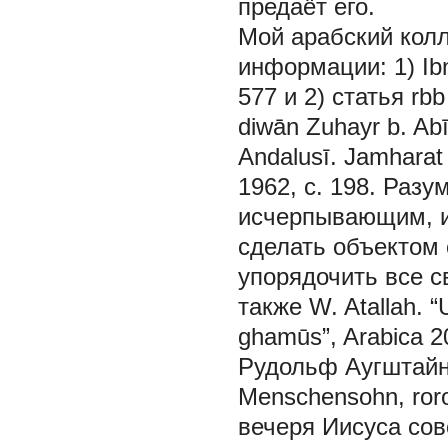
предаёт его.
Мой арабский кол
информации: 1) Ibn 
577 и 2) статья rbb 
diwān Zuhayr b. Abī
Andalusī. Jamharat 
1962, с. 198. Разу
исчерпывающим, и 
сделать объектом 
упорядочить все с
также W. Atallah. “
ghamūs”, Arabica 20
Рудольф Аугштайн 
Menschensohn, roror
вечеря Иисуса со