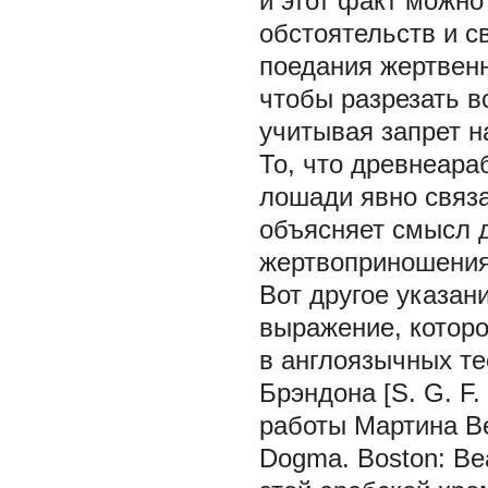
и этот факт можн
обстоятельств и с
поедания жертвенн
чтобы разрезать в
учитывая запрет н
То, что древнеар
лошади явно связа
объясняет смысл 
жертвоприношения
Вот другое указани
выражение, которо
в англоязычных те
Брэндона [S. G. F.
работы Мартина Вер
Dogma. Boston: Be