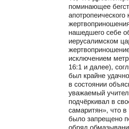
поминающее бегств
апотропеического 
жертвоприношения,
нашедшего себе о
иерусалимском цар
жертвоприношение
исключением метр
16:1 и далее), со
был крайне удачно
в состоянии объяс
уважаемый учител
подчёркивал в св
самаритян», что в
было запрещено п
обряд обмазывани