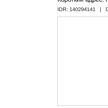
IDR: 140294141
| D