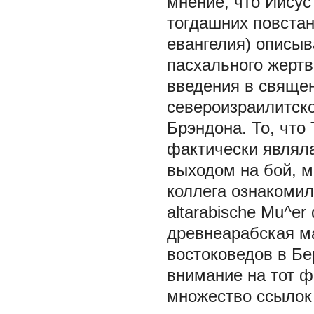
мнение, что Иисус 
тогдашних повстан
евангелия) описыв
пасхального жерт
введения в священ
североизраилитско
Брэндона. То, что
фактически являл
выходом на бой, 
коллега ознакомил
altarabische Mu^er
древнеарабская ма
востоковедов в Бе
внимание на тот ф
множество ссылок 