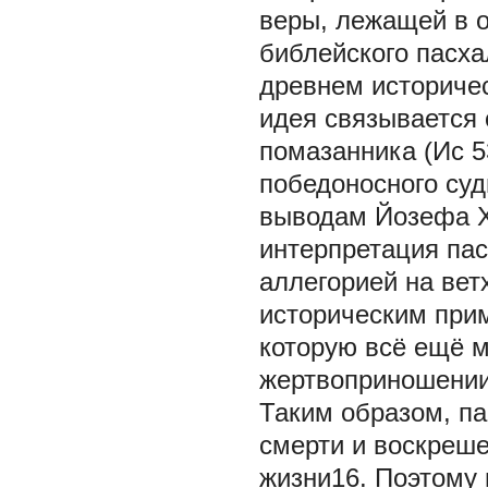
веры, лежащей в о
библейского пасх
древнем историчес
идея связывается
помазанника (Ис 5
победоносного суд
выводам Йозефа Х
интерпретация пас
аллегорией на вет
историческим при
которую всё ещё м
жертвоприношении
Таким образом, п
смерти и воскреше
жизни16. Поэтому 