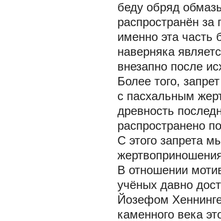
беду обряд обмаз
распространён за 
именно эта часть 
наверняка являетс
внезапно после ис
Более того, запре
с пасхальным жер
древность последн
распространено по
С этого запрета м
жертвоприношения
В отношении мотив
учёных давно дост
Йозефом Хеннингер
каменного века эт