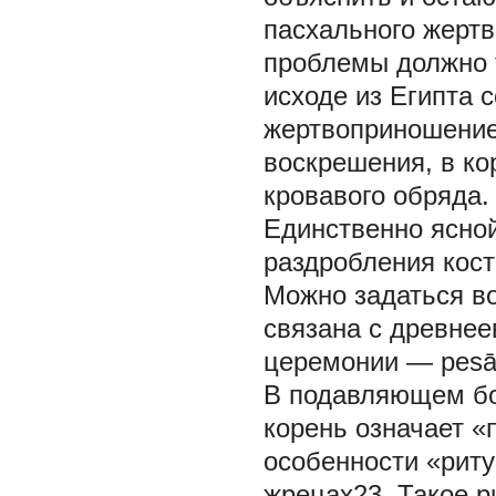
пасхального жерт
проблемы должно т
исходе из Египта 
жертвоприношение
воскрешения, в к
кровавого обряда.
Единственно ясной
раздробления кост
Можно задаться во
связана с древне
церемонии — pesā
В подавляющем бо
корень означает «
особенности «риту
жрецах23. Такое 