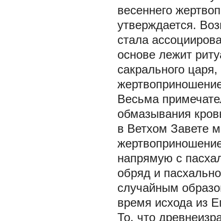
весеннего жертвоп
утверждается. Воз
стала ассоциирова
основе лежит рит
сакрального царя,
жертвоприношение
Весьма примечате
обмазывания кров
в Ветхом Завете 
жертвоприношением 
напрямую с пасха
обряд и пасхальн
случайным образо
время исхода из Е
То, что древнеизр