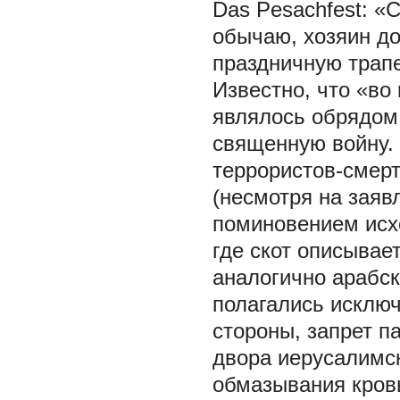
Das Pesachfest: «
обычаю, хозяин до
праздничную трапе
Известно, что «во
являлось обрядом 
священную войну. 
террористов-смерт
(несмотря на заяв
поминовением исхо
где скот описывае
аналогично арабск
полагались исключ
стороны, запрет п
двора иерусалимск
обмазывания кровь