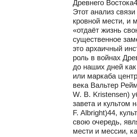
Древнего Востока4
Этот анализ связ
кровной мести, и 
«отдаёт жизнь сво
существенное заме
это архаичный инс
роль в войнах Дре
до наших дней как
или маркаба центр
века Вальтер Реймп
W. B. Kristensen)
завета и культом 
F. Albright)44, ку
свою очередь, явл
мести и мессии, к