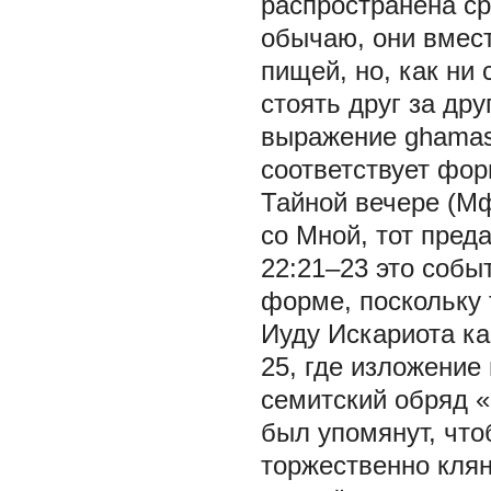
распространена с
обычаю, они вмест
пищей, но, как ни 
стоять друг за др
выражение ghamasū
соответствует фо
Тайной вечере (Мф
со Мной, тот преда
22:21–23 это собы
форме, поскольку 
Иуду Искариота ка
25, где изложени
семитский обряд «
был упомянут, что
торжественно клян