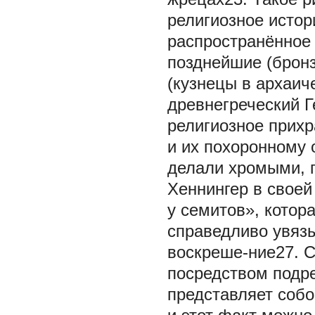
религиозное истор
распространённое 
позднейшие (брон
(кузнецы в архаи
древнегреческий Г
религиозное прих
и их похоронному 
делали хромыми, 
Хеннингер в своей
у семитов», котор
справедливо увязы
воскреше-ние27. 
посредством подре
представляет соб