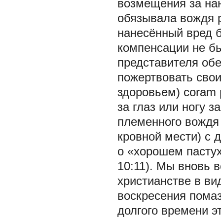
возмещения за на
обязывала вождя р
нанесённый вред б
компенсации не б
представителя об
пожертвовать сво
здоровьем) coram p
за глаз или ногу з
племенного вождя
кровной мести) с 
о «хорошем пастух
10:11). Мы вновь 
христианстве в ви
воскресения помаз
долгого времени э