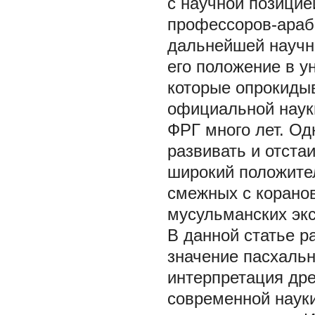
с научной позицие
профессоров-араби
дальнейшей научно
его положение в у
которые опрокиды
официальной науки
ФРГ много лет. Од
развивать и отста
широкий положите
смежных с коранов
мусульманских экс
В данной статье р
значение пасхальн
интерпретация дре
современной науки