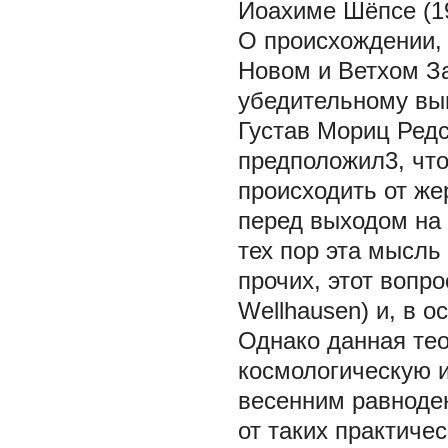
Иоахиме Шёпсе (1
О происхождении, 
Новом и Ветхом За
убедительному выв
Густав Мориц Редсл
предположил3, чт
происходить от же
перед выходом на 
тех пор эта мысль
прочих, этот вопр
Wellhausen) и, в о
Однако данная те
космологическую 
весенним равноден
от таких практиче