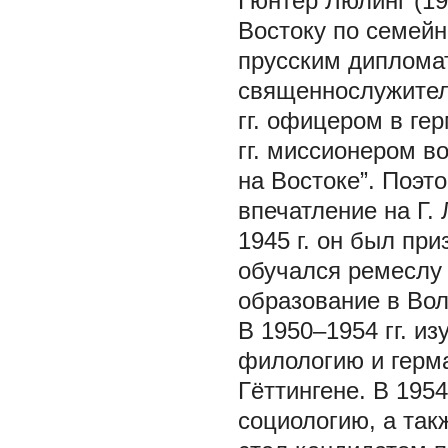
Гюнтер Люлинг (19
Востоку по семейн
прусским дипломат
священнослужител
гг. офицером в ге
гг. миссионером в
на Востоке”. Поэт
впечатление на Г.
1945 г. он был пр
обучался ремеслу 
образование в Во
В 1950–1954 гг. и
филологию и герма
Гёттингене. В 1954
социологию, а так