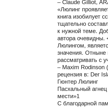
– Claude Gilliot, 
«Люлинг проявляе
книга изобилует с
тщательно состав
к нужной теме. До
автора очевидны.
Люлингом, являет
значения. Отныне 
рассматривать с у
– Maxim Rodinson 
рецензия в: Der Is
Гюнтер Люлинг
Пасхальный агнец 
мести»1
С благодарной па