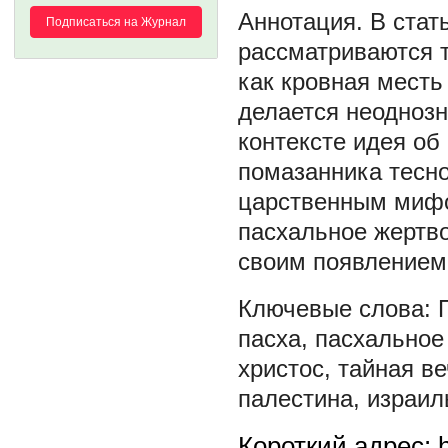
В стат
Подписаться на Журнал
рассматриваются 
как кровная месть
делается неоднозн
контексте идея об
помазанника тесно
царственным мифо
пасхальное жертв
своим появлением
пасха
,
пасхальное
христос
,
тайная в
палестина
,
израил
Короткий адрес: h