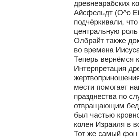
древнеарабских ко
Айсфельдт (O^o Ei
подчёркивали, что
центральную роль
Олбрайт также док
во времена Иисуса
Теперь вернёмся 
Интерпретация др
жертвоприношения
мести помогает на
празднества по сл
отвращающим беду
был частью кровно
колен Израиля в в
Тот же самый фон 