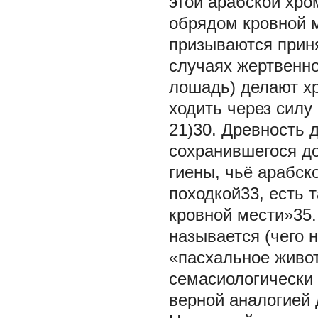
этой арабской хро
обрядом кровной м
призываются приня
случаях жертвенно
лошадь) делают х
ходить через силу
21)30. Древность 
сохранившегося до
гиены, чьё арабс
походкой33, есть 
кровной мести»35.
называется (чего н
«пасхальное живот
семасиологически 
верной аналогией 