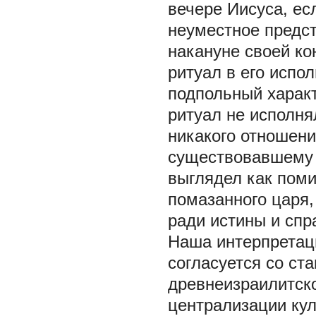
вечере Иисуса, ес
неуместное предс
накануне своей ко
ритуал в его испо
подпольный характ
ритуал не исполня
никакого отношен
существовавшему в
выглядел как поми
помазанного царя
ради истины и спр
Наша интерпретац
согласуется со с
древнеизраилитск
централизации кул