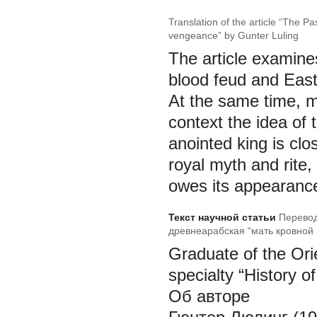
Translation of the article “The P
vengeance” by Gunter Luling
The article examine
blood feud and Easte
At the same time, m
context the idea of 
anointed king is clo
royal myth and rite,
owes its appearanc
Текст научной статьи
Перевод
древнеарабская “мать кровной 
Graduate of the Orie
specialty “History o
Об авторе