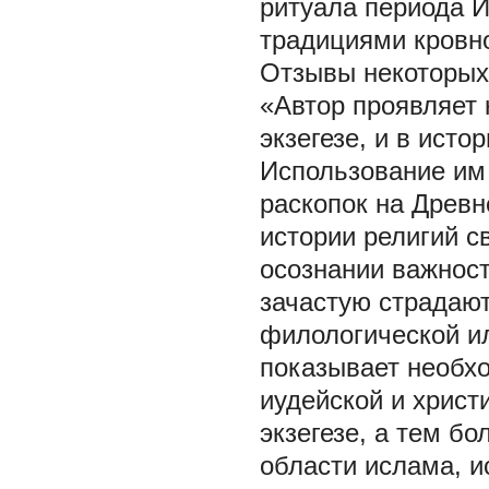
ритуала периода 
традициями кровно
Отзывы некоторых 
«Автор проявляет 
экзегезе, и в исто
Использование им 
раскопок на Древн
истории религий с
осознании важнос
зачастую страдаю
филологической и
показывает необх
иудейской и христ
экзегезе, а тем б
области ислама, ис