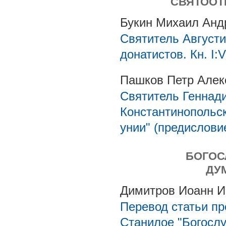
СВЯТООТ
Букин Михаил Анд
Святитель Августи
донатистов. Кн. I:V
Пашков Петр Алек
Святитель Геннади
Константинопольск
унии" (предислови
БОГОС
ДУ
Димитров Иоанн И
Перевод статьи п
Станилое "Богосл