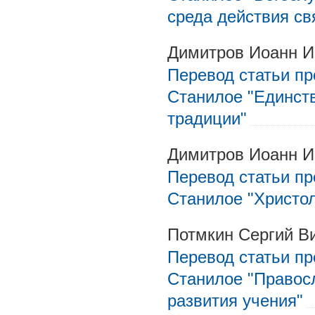
среда действия св
Димитров Иоанн И
Перевод статьи п
Станилое "Единств
традиции"
Димитров Иоанн И
Перевод статьи п
Станилое "Христол
Потмкин Сергий В
Перевод статьи п
Станилое "Правос
развития учения"