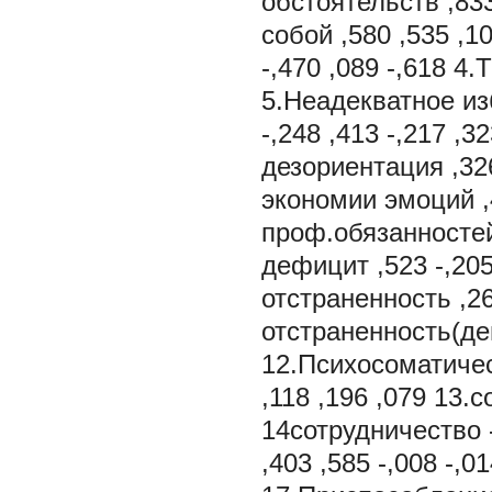
обстоятельств ,833
собой ,580 ,535 ,1
-,470 ,089 -,618 4.
5.Неадекватное из
-,248 ,413 -,217 
дезориентация ,32
экономии эмоций ,4
проф.обязанностей
дефицит ,523 -,20
отстраненность ,26
отстраненность(деп
12.Психосоматичес
,118 ,196 ,079 13.с
14сотрудничество -
,403 ,585 -,008 -,0