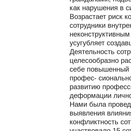
как нарушения в 
Возрастает риск к
сотрудники внутре
неконструктивным
усугубляет создав
Деятельность сот
целесообразно рас
себе повышенный р
профес- сиональн
развитию професс
деформации лично
Нами была провед
выявления влияни
конфликтность сот
участвовало 15 со