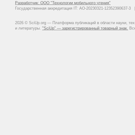
Разработчик: ООО "Технологии мобильного чтения"
Государственная аккредитация IT: АО-20230321-12352390637-
2026 © SciUp.org — Платформа публикаций в области науки, те
и литературы.
"SciUp" — зарегистрированный товарный знак.
Все