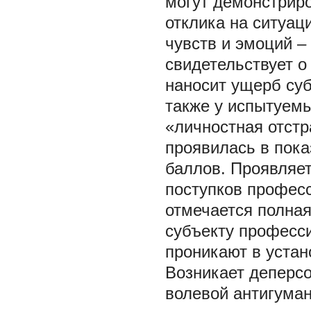
могут демонстриро
отклика на ситуац
чувств и эмоций –
свидетельствует 
наносит ущерб суб
также у испытуем
«личностная отстр
проявилась в пок
баллов. Проявляе
поступков професс
отмечается полная
субъекту професс
проникают в устан
Возникает деперс
волевой антигуман