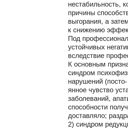
нестабильность, к
причины способст
выгорания, а зате
к снижению эффек
Под профессионал
устойчивых негати
вследствие профе
К основным призна
синдром психофиз
нарушений
(посто-
янное чувство уст
заболеваний, апат
способности получа
доставляло; раздр
2)
синдром редукц