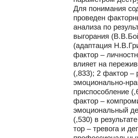
Для понимания со
проведен факторны
анализа по резуль
выгорания (В.В.Бо
(адаптация Н.В.Гр
фактор – личностн
влияет на пережи
(,833); 2 фактор 
эмоционально-нрав
приспособление (,6
фактор – компромис
эмоциональный де
(,530) в результат
тор – тревога и д
профессиональных 