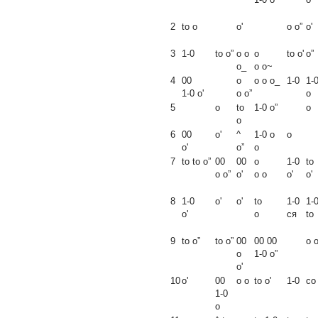
2
to
о
o'
о о”
o'
3
1-0
to о”
о о
о
to o'
о”
о_
о о~
4
00
о
о о о_
1-0
1-
1-0 o'
о о”
о
5
о
to
1-0 о”
о
о
6
00
o'
^
1-0 о
о
o'
о”
о
7
to to о”
00
00
о
1-0
to
о о”
o'
о о
o'
o'
8
1-0
o'
o'
to
1-0
1-
o'
о
ся
to
9
to о”
to о”
00
00 00
о 
о
1-0 о”
o'
10
o'
00
о о
to o'
1-0
со
1-0
о