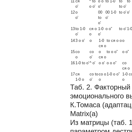
11
ся
^ to
о о
to 1-0
to
to
o'
о o'
o'
to o'
12
о
00
00 1-0
to o'
o'
o'
to
o'
o'
13
to 1-0
ся о
1-0
о о”
to
o'
1-0
o'
о
o'
14
3 о o'
о
1-0
to ся о о
о
ся о
15
co
со
о
to о о”
о о”
о
o'
ся о
16
1-0 to o'
^ o'
о o'
о о о”
со
ся о
17
ся
со to
со о
1-0 о о”
1-0 с
1-0 о
o'
о
о
Таб. 2.
Факторный 
эмоционального вы
К.Томаса (адаптац
Matrix(a)
Из матрицы (таб. 
параметром дестр