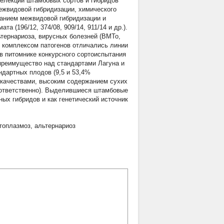
елекции штамбовых сортов и гибридов
ежвидовой гибридизации, химического
ванием межвидовой гибридизации и
 (196/12, 374/08, 909/14, 911/14 и др.).
тернариоза, вирусных болезней (ВМТо,
 комплексом патогенов отличались линии
у в питомнике конкурсного сортоиспытания
преимущество над стандартами Лагуна и
ндартных плодов (9,5 и 53,4%
 качествами, высоким содержанием сухих
 соответственно). Выделившиеся штамбовые
ых гибридов и как генетический источник
топлазмоз
,
альтернариоз