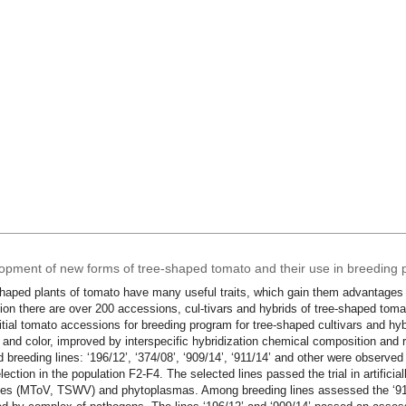
opment of new forms of tree-shaped tomato and their use in breeding
haped plants of tomato have many useful traits, which gain them advantages
tion there are over 200 accessions, cul-tivars and hybrids of tree-shaped tom
itial tomato accessions for breeding program for tree-shaped cultivars and hybr
 and color, improved by interspecific hybridization chemical composition and 
 breeding lines: ‘196/12’, ‘374/08’, ‘909/14’, ‘911/14’ and other were observed 
lection in the population F2-F4. The selected lines passed the trial in artificiall
es (MToV, TSWV) and phytoplasmas. Among breeding lines assessed the ‘911/