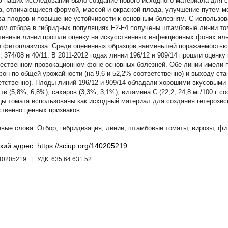
 наших исследований было создание нового исходного материала для с
а, отличающиеся формой, массой и окраской плода, улучшение путем м
ва плодов и повышение устойчивости к основным болезням. С использо
ом отбора в гибридных популяциях F2-F4 получены штамбовые линии томата
енные линии прошли оценку на искусственных инфекционных фонах аль
и фитоплазмоза. Среди оцененных образцов наименьшей поражаемостью
4, 374/08 и 40/11. В 2011-2012 годах линии 196/12 и 909/14 прошли оценк
тественном провокационном фоне основных болезней. Обе линии имели 
он по общей урожайности (на 9,6 и 52,2% соответственно) и выходу ста
етственно). Плоды линий 196/12 и 909/14 обладали хорошими вкусовыми
тв (5,8%; 6,8%), сахаров (3,3%; 3,1%), витамина С (22,2; 24,8 мг/100 г
цы томата использованы как исходный материал для создания гетерозисн
ственно ценных признаков.
Отбор
,
гибридизация
,
линии
,
штамбовые томаты
,
вирозы
,
фи
кий адрес: https://sciup.org/140205219
140205219
| УДК:
635.64:631.52