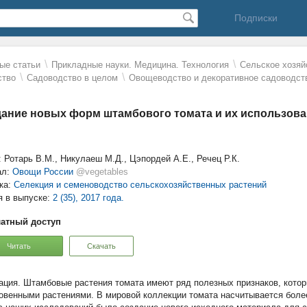
Подписки
\
\
ые статьи
Прикладные науки. Медицина. Технология
Сельское хозяй
\
\
ство
Садоводство в целом
Овощеводство и декоративное садоводст
ание новых форм штамбового томата и их использова
: Ротарь В.М., Никулаеш М.Д., Цэпордей А.Е., Речец Р.К.
ал:
Овощи России
@vegetables
ка:
Селекция и семеноводство сельскохозяйственных растений
я в выпуске:
2 (35), 2017 года.
атный доступ
Читать
Скачать
Штамбовые растения томата имеют ряд полезных признаков, кото
овенными растениями. В мировой коллекции томата насчитывается более