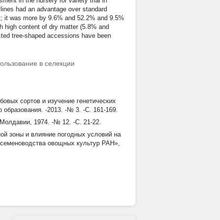
nt in the nursery for variety trial in
g lines had an advantage over standard
est; it was more by 9.6% and 52.2% and 9.5%
th high content of dry matter (5.8% and
cted tree-shaped accessions have been
ользование в селекции
бовых сортов и изучение генетических
образования. -2013. -№ 3. -С. 161-169.
олдавии, 1974. -№ 12. -С. 21-22.
ой зоны и влияние погодных условий на
 семеноводства овощных культур РАН»,