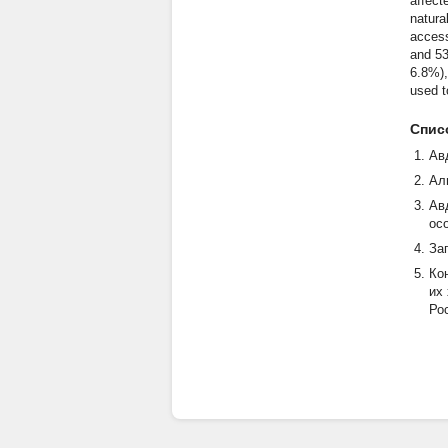
affect
natura
access
and 53
6.8%),
used t
Спис
Ав
Ал
Ав
ос
За
Ко
их
Ро