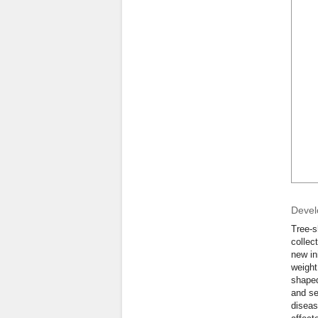
Devel
Tree-s
collec
new in
weight
shaped
and se
diseas