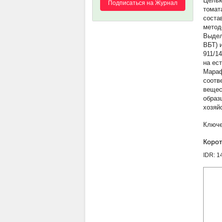
Целью
Подписаться на Журнал
томат
соста
метод
Выдел
ВБТ) 
911/1
на ес
Мараф
соотв
вещес
образ
хозяй
Корот
IDR: 