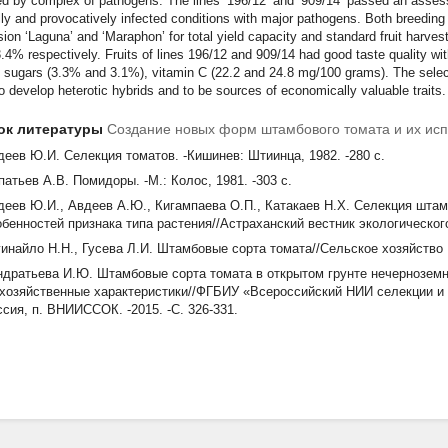
ed by complex of pathogens. The lines ‘196/12’ and ‘909/14’ passed an assessme
lly and provocatively infected conditions with major pathogens. Both breedin
ion ‘Laguna’ and ‘Maraphon’ for total yield capacity and standard fruit harv
.4% respectively. Fruits of lines 196/12 and 909/14 had good taste quality wi
 sugars (3.3% and 3.1%), vitamin C (22.2 and 24.8 mg/100 grams). The sele
o develop heterotic hybrids and to be sources of economically valuable traits.
ок литературы
Создание новых форм штамбового томата и их исп
деев Ю.И. Селекция томатов. -Кишинев: Штиинца, 1982. -280 с.
патьев А.В. Помидоры. -М.: Колос, 1981. -303 с.
деев Ю.И., Авдеев А.Ю., Кигампаева О.П., Катакаев Н.Х. Селекция штам
обенностей признака типа растения//Астраханский вестник экологического 
гинайло Н.Н., Гусева Л.И. Штамбовые сорта томата//Сельское хозяйство М
ндратьева И.Ю. Штамбовые сорта томата в открытом грунте нечерноземн
 хозяйственные характеристики//ФГБИУ «Всероссийский НИИ селекции и
ссия, п. ВНИИССОК. -2015. -С. 326-331.