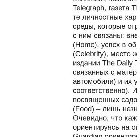
Telegraph, газета
те личностные хар
среды, которые от
с ним связаны: вн
(Home), успех в о
(Celebrity), мест
издании The Daily
связанных с мате
автомобили) и их 
соответственно). 
посвященных садов
(Food) – лишь нез
Очевидно, что каж
ориентируясь на 
Guardian ориенти