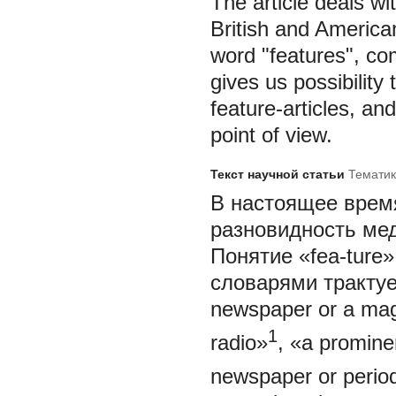
The article deals wi
British and America
word "features", co
gives us possibility
feature-articles, an
point of view.
Текст научной статьи
Тематик
В настоящее время
разновидность мед
Понятие «fea-ture
словарями трактуетс
newspaper or a maga
1
radio»
, «a prominen
newspaper or period