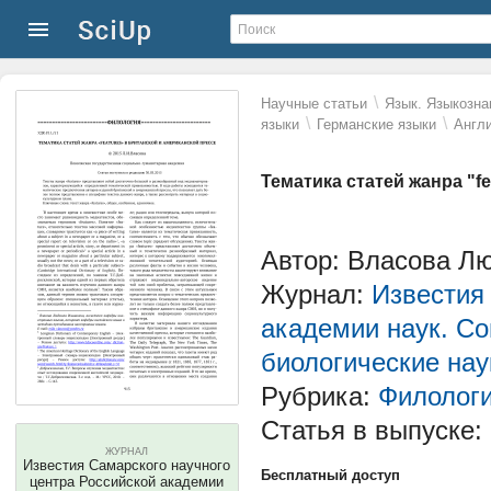
\
Научные статьи
Язык. Языкозна
\
\
языки
Германские языки
Англи
Тематика статей жанра "f
Автор: Власова Л
Журнал:
Известия
академии наук. Со
биологические нау
Рубрика:
Филолог
Статья в выпуске:
ЖУРНАЛ
Известия Самарского научного
Бесплатный доступ
центра Российской академии