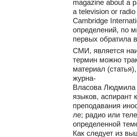
magazine about a par
a television or radio
Cambridge Internati
определений, по м
первых обратила в
СМИ, является на
термин можно тра
материал (статья),
журна-
Власова Людмила 
языков, аспирант 
преподавания ино
ле; радио или тел
определенной тем
Как следует из вы