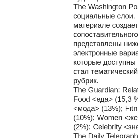
The Washington Po
социальные слои. 
материале создает
сопоставительного
представлены ниже
электронные вариа
которые доступны
стал тематический
рубрик.
The Guardian:
Rela
Food <еда> (15,3 %
<мода> (13%); Fit
(10%); Women <же
(2%); Celebrity <з
The Daily Telegraph