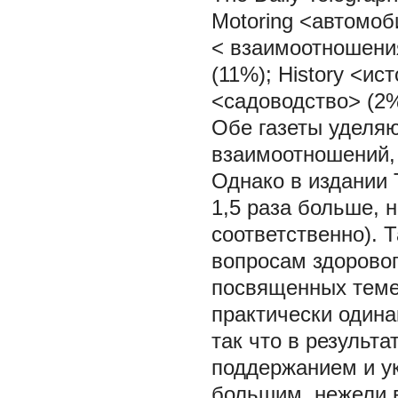
Motoring <автомоб
< взаимоотношения
(11%); History <ис
<садоводство> (2%
Обе газеты уделя
взаимоотношений, 
Однако в издании 
1,5 раза больше, н
соответственно). 
вопросам здоровог
посвященных теме 
практически одинак
так что в результ
поддержанием и ук
большим, нежели в 