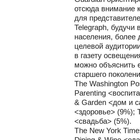
отсюда внимание к
для представителе
Telegraph, будучи
населения, более 
целевой аудитори
в газету освещения
можно объяснить 
старшего поколени
The Washington Po
Parenting <воспит
& Garden <дом и са
<здоровье> (9%); 
<свадьба> (5%).
The New York Time
Dining & Wine <ед