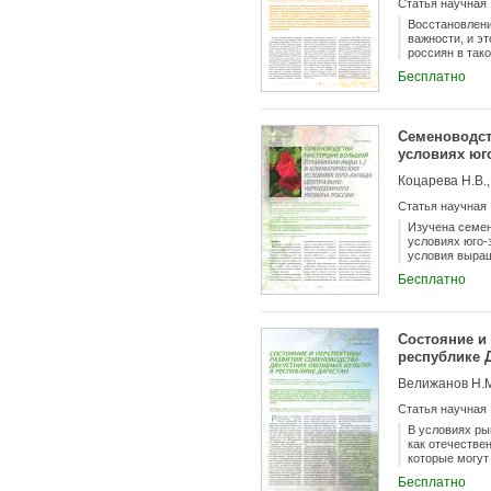
Статья научная
Восстановлени
важности, и э
россиян в так
овощным площа
Бесплатно
ВНИИССОК в на
набор сортов 
горошка на пе
же сортов дае
Семеноводств
условиях юг
Коцарева Н.В.,
Статья научная
Изучена семен
условиях юго-
условия выра
Бесплатно
Состояние и
республике 
Велижанов Н.
Статья научная
В условиях ры
как отечестве
которые могут
рациональное 
Бесплатно
Федерации с б