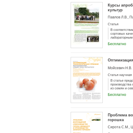
Курсы апроб
культур
Павлов Л.В., П
Статья
В соответстви
сортовых каче
лабораторным 
установления 
Бесплатно
Оптимизация
Мойсевич Н.В.
Статья научная
В статье пред
производства 
из семян и се
посевные каче
Бесплатно
культуре.
Проблема во
горошка
Сирота С.М., 