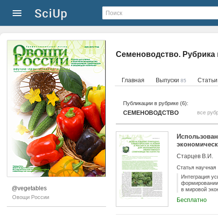
Семеноводство. Рубрика
Главная
Выпуски
Стать
85
Публикации в рубрике (6):
СЕМЕНОВОДСТВО
все руб
Использован
экономическ
Старцев В.И.
Статья научная
Интеграция ус
формировании
@vegetables
в мировой эко
семеноводству
Овощи России
Бесплатно
семеноводческ
полнее узнать
используемые 