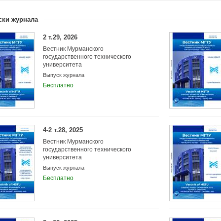
08.00.00 Экономические науки
25.00.00 Науки о Земле
ски журнала
Учредители:
Федеральное государственное бюджетное о
высшего образования "Мурманский государ
2 т.29, 2026
университет"
Вестник Мурманского
государственного технического
университета
Выпуск журнала
Бесплатно
4-2 т.28, 2025
Вестник Мурманского
государственного технического
университета
Выпуск журнала
Бесплатно