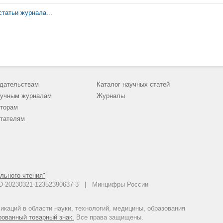
обеспечения и контроля за состоянием безопасности судоходства 
татьи журнала...
дательствам
Каталог научных статей
учным журналам
Журналы
торам
тателям
льного чтения"
 АО-20230321-12352390637-3 | Минцифры России
каций в области науки, технологий, медицины, образования
рованный товарный знак.
Все права защищены.