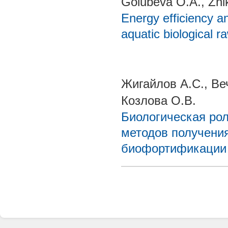
Golubeva O.A., Zhi
Energy efficiency an
aquatic biological r
Жигайлов А.С., Ве
Козлова О.В.
Биологическая рол
методов получени
биофортификации 