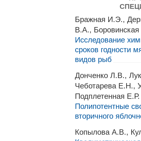
СПЕЦ
Бражная И.Э., Дер
В.А., Боровинская
Исследование хими
сроков годности м
видов рыб
Донченко Л.В., Лу
Чеботарева Е.Н., 
Подплетенная Е.Р.
Полипотентные св
вторичного яблочн
Копылова А.В., Ку