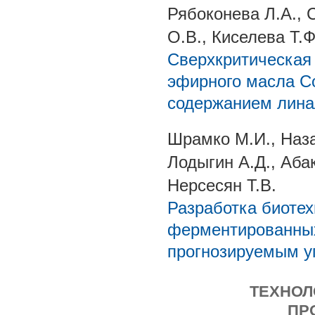
Рябоконева Л.А., 
О.В., Киселева Т.Ф
Сверхкритическая 
эфирного масла C
содержанием лина
Шрамко М.И., Наза
Лодыгин А.Д., Аба
Нерсесян Т.В.
Разработка биотех
ферментированных
прогнозируемым у
ТЕХНОЛ
ПР