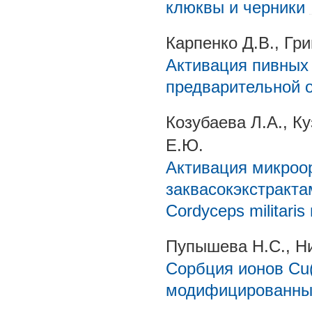
клюквы и черники
Карпенко Д.В., Гри
Активация пивных
предварительной 
Козубаева Л.А., К
Е.Ю.
Активация микроо
заквасокэкстракт
Cordyceps militaris
Пупышева Н.С., Ни
Сорбция ионов Cu(
модифицированны