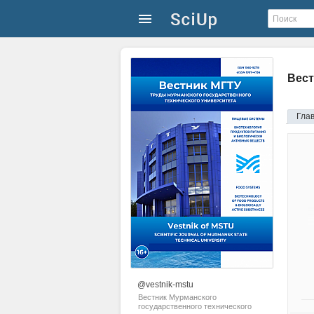
Вест
Гла
@vestnik-mstu
Вестник Мурманского
государственного технического