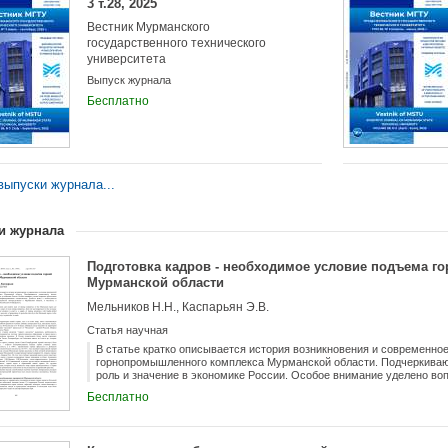
3 т.28, 2025
Вестник Мурманского
государственного технического
университета
Выпуск журнала
Бесплатно
ыпуски журнала...
и журнала
Подготовка кадров - необходимое условие подъема 
Мурманской области
Мельников Н.Н., Каспарьян Э.В.
Статья научная
В статье кратко описывается история возникновения и современно
горнопромышленного комплекса Мурманской области. Подчеркивают
роль и значение в экономике России. Особое внимание уделено в
предприятий квалифицированными специалистами. Делается вывод 
Бесплатно
специалистов непосредственно в Мурманской области, в частност
Техническом Университете.