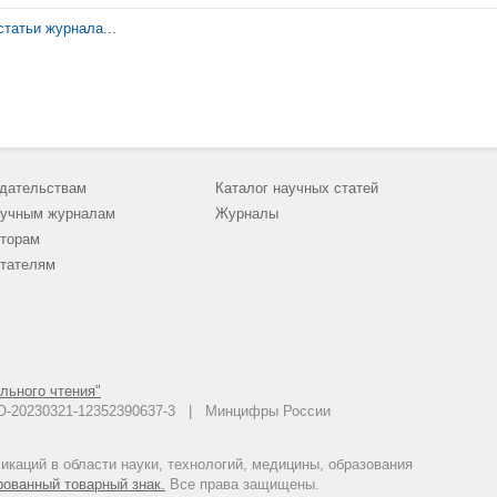
обеспечения и контроля за состоянием безопасности судоходства 
татьи журнала...
дательствам
Каталог научных статей
учным журналам
Журналы
торам
тателям
льного чтения"
 АО-20230321-12352390637-3 | Минцифры России
каций в области науки, технологий, медицины, образования
рованный товарный знак.
Все права защищены.