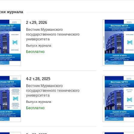
08.00.00 Экономические науки
25.00.00 Науки о Земле
ски журнала
Учредители:
Федеральное государственное бюджетное о
высшего образования "Мурманский государ
2 т.29, 2026
университет"
Вестник Мурманского
государственного технического
университета
Выпуск журнала
Бесплатно
4-2 т.28, 2025
Вестник Мурманского
государственного технического
университета
Выпуск журнала
Бесплатно