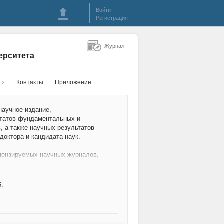
Войти
Регистрация
Журнал
ерситета
я
Контакты
Приложение
2
аучное издание,
ьтатов фундаментальных и
, а также научных результатов
доктора и кандидата наук.
цензируемых научных журналов,
вные научные результаты
доктора и кандидата наук по
й в соответствии с
6.
ботников: