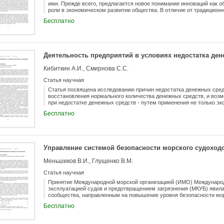
ими. Прежде всего, предлагается новое понимание инноваций как 
роли в экономическом развитии общества. В отличие от традиционно
деятельности по разработке и созданию новых технологий и товаро
Бесплатно
удовлетворение новой (или по-новому) потребности, создание новог
на инновации вытекает из анализа источников инноваций, их видов 
и общества в целом. Второй вопрос, который обсуждается в данной 
использования принятого и популярного в нашей стране понятия вн
технического прогресса и т.п. Этот термин подспудно предполагает
Деятельность предприятий в условиях недостатка де
предприятии. Предлагается использовать для описания инновацион
предприятиях такие термины, как: мониторинг инновационных возм
Кибиткин А.И., Смирнова С.С.
стратегическое планирование инноваций. Мероприятия по инновац
вписываются в стратегическое планирование. Более того, именно п
Статья научная
позволяет выявить источники финансирования инноваций на предпр
использовать портфолио-анализ направлений деятельности фирмы 
Статья посвящена исследованию причин недостатка денежных сред
перераспределения ресурсов (материальных, финансовых и челове
восстановления нормального количества денежных средств, и воз
направления на развитие инноваций.
при недостатке денежных средств - путем применения не только эк
выхода из сложившейся ситуации. Приведены примеры различных 
Бесплатно
предприятий, применения законодательства и договорных отношен
функционирования предприятий при недостаточном количестве ден
Управление системой безопасности морского судоход
Меньшиков В.И., Глущенко В.М.
Статья научная
Принятие Международной морской организацией (ИМО) Международ
эксплуатацией судов и предотвращением загрязнения (МКУБ) явил
сообщества, направленным на повышение уровня безопасности морс
СОЛАС-74 Кодекс введен в действие, как обязательный к применен
Бесплатно
международное сообщество сознательно направляет усилия правит
руководителей судоходных компаний на необходимость создания 
безопасной эксплуатацией судов. Главное назначение Кодекса - это