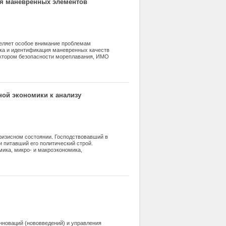
ия маневренных элементов
еляет особое внимание проблемам
нка и идентификация маневренных качеств
актором безопасности мореплавания, ИМО
ств для крупных судов, судов
промысловых судов. В предлагаемой
ания маневренных элементов рыболовных
ой экономики к анализу
ризисном состоянии. Господствовавший в
 питавший его политический строй.
ика, микро- и макроэкономика,
деологию. Но с каждым годом становится
 действительность и нуждаются в
тия российской и мировой экономики. В
ий рыночных теорий с позиций системной
понятия и принципы общей теории систем.
нноваций (нововведений) и управления