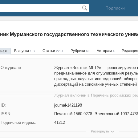
Подписки
ник Мурманского государственного технического унив
Выпуски
Статьи
Рубрики
Авторам
Редакци
вная
107
2231
60
4
О журнале:
Журнал «Вестник МГТУ» — рецензируемое н
предназначенное для опубликования резул
прикладных научных исследований, обзоров
диссертаций на соискание ученых степеней 
Журнал включен в Перечень российских ре
в которых должны быть опубликованы осно
ID:
journal-1421198
диссертаций на соискание ученых степеней 
следующим группам научных специальносте
ISSN:
Печатный 1560-9278. Электронный 1997-473
Номенклатурой специальностей научных ра
Подписной индекс:
41212
03.00.00 Биологические науки
Развернуть
05.00.00 Технические науки