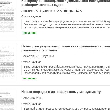
К вопросу о необходимости дальнейшего исследован
рыбопромысловых судов
Анисимов А.Н., Соловьев А.А., Шадрин Ю.А.
Статья научная
В настоящее время Международная морская организация (ИМО) уд
безопасности судоходства, в которых наиважнейшей является оце
судов. Признавая, что маневренные качества являются важным ф
предлагает разрабатывать и внедрять стандарты маневренных каче
Бесплатно
перевозящих опасные грузы наливом и навалом, а также для рыбо
статье дается обоснование необходимости дальнейшего исследов
судов в эксплуатационных условиях.
Некоторые результаты применения принципов системн
рыночных отношений
Лоскутов В.И., Реус Н.И.
Статья научная
В настоящее время российская экономическая наука находится в к
СССР догматический марксизм ушел в прошлое так же быстро, как и
Образовавшуюся теоретическую пустоту немедленно заняли эконом
отражающие господствующую западную экономическую практику и и
Бесплатно
все яснее, что рыночные теории неадекватно отражают российскую
серьезном переосмыслении с учетом современных тенденций разви
предлагаемой статье дается критический анализ основных положен
экономики - теоретической экономической школы, опирающейся на 
Новые подходы к инновационному менеджменту
Чечурина М.Н.
Статья научная
В данной статье предлагается обсудить два вопроса, касающиеся и