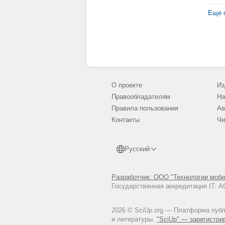
Еще с
О проекте
Из
Правообладателям
На
Правила пользования
Ав
Контакты
Чи
Русский
Разработчик: ООО "Технологии моби
Государственная аккредитация IT:
2026 © SciUp.org — Платформа публи
и литературы.
"SciUp" — зарегистри