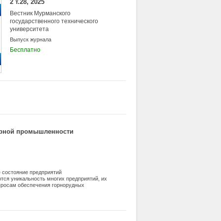
2 т.28, 2025
Вестник Мурманского
государственного технического
университета
Выпуск журнала
Бесплатно
горной промышленности
е состояние предприятий
ся уникальность многих предприятий, их
опросам обеспечения горнорудных
о необходимости организации подготовки
и, в Мурманском Государственном