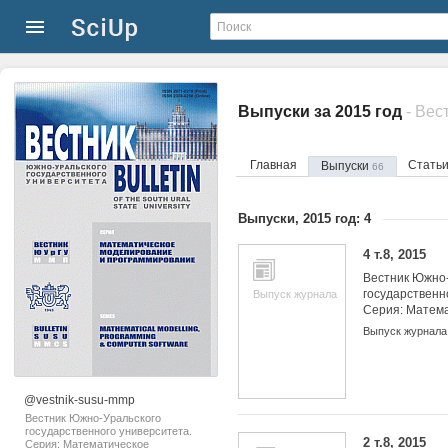
Выпуски за 2015 год
Главная
Стать
Выпуски
66
Выпуски, 2015 год: 4
4 т.8, 2015
Вестник Южно-
государственн
Выпуск журнала
Серия: Матем
моделировани
Выпуск журнала
программиров
@vestnik-susu-mmp
Вестник Южно-Уральского
государственного университета.
2 т.8, 2015
Серия: Математическое