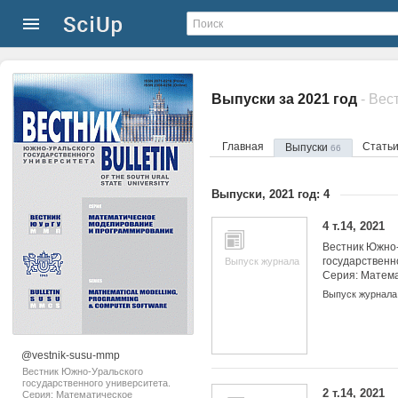
Выпуски за 2021 год
Главная
Стать
Выпуски
66
Выпуски, 2021 год: 4
4 т.14, 2021
Вестник Южно-
государственн
Выпуск журнала
Серия: Матем
моделировани
Выпуск журнала
программиров
@vestnik-susu-mmp
Вестник Южно-Уральского
государственного университета.
2 т.14, 2021
Серия: Математическое