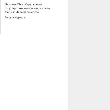
Вестник Южно-Уральского
государственного университета.
Серия: Математическое
моделирование и
Выпуск журнала
программирование