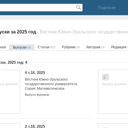
Подписки
ски за 2025 год
вная
Статьи
Рубрики
Авторам
Редакция
Выпуски
827
10
14
66
ки, 2025 год: 4
4 т.18, 2025
Вестник Южно-Уральского
государственного университета.
уск журнала
Выпуск журнала
Серия: Математическое
моделирование и
Выпуск журнала
программирование
2 т.18, 2025