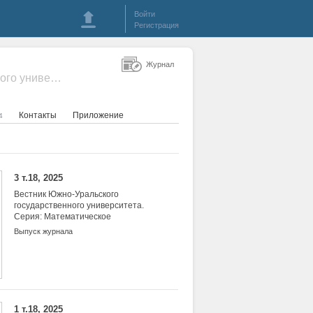
Войти
Регистрация
Журнал
- Вестник Южно-Уральского государственного университета. Серия: Математическое моделирование и программирование
Контакты
Приложение
4
3 т.18, 2025
Вестник Южно-Уральского
государственного университета.
Серия: Математическое
моделирование и
Выпуск журнала
программирование
1 т.18, 2025