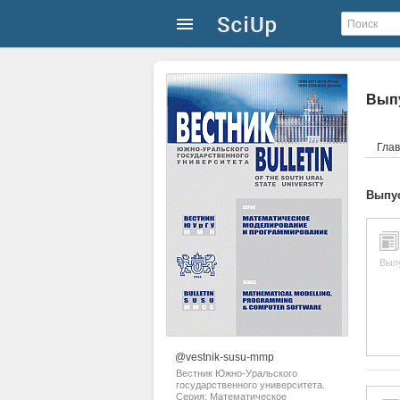
Выпу
Гла
Выпус
Вып
@vestnik-susu-mmp
Вестник Южно-Уральского
государственного университета.
Серия: Математическое