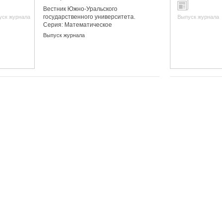
Вестник Южно-Уральского
государственного университета.
уск журнала
Выпуск журнала
Серия: Математическое
моделирование и
Выпуск журнала
программирование