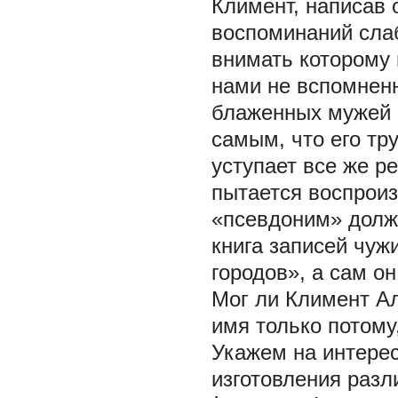
Климент, написав 
воспоминаний слаб
внимать которому
нами не вспомненн
блаженных мужей <…
самым, что его т
уступает все же р
пытается воспрои
«псевдоним» долже
книга записей чуж
городов», а сам о
Мог ли Климент Ал
имя только потому
Укажем на интерес
изготовления разл