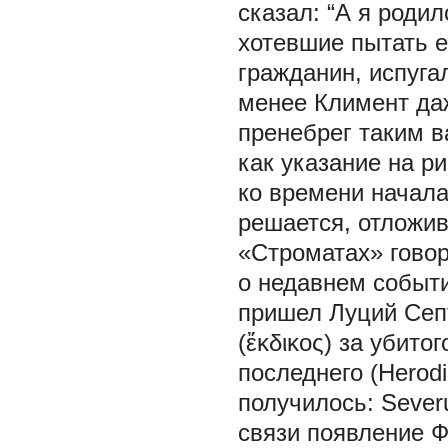
сказал: “А я родил
хотевшие пытать е
гражданин, испугал
менее Климент да
пренебрег таким 
как указание на р
ко времени начала
решается, отложив
«Строматах» говор
о недавнем событии 
пришел Луций Сеп
(ἔκδικος) за убит
последнего (Herodia
получилось: Sever
связи появление Ф