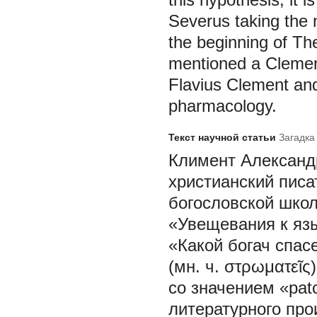
Severus taking the 
the beginning of T
mentioned a Clement
Flavius Clement and
pharmacology.
Текст научной статьи
Загадка
Климент Александри
христианский писа
богословской школ
«Увещевания к язы
«Какой богач спас
(мн. ч. στρωματεῖς)
со значением «pat
литературного про