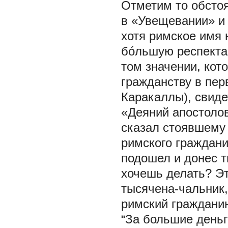
Отметим то обстоя
в «Увещевании» и 
хотя римское имя 
бóльшую респектаб
том значении, ко
гражданству в пер
Каракаллы), свиде
«Деяний апостолов
сказал стоявшему 
римского граждани
подошел и донес т
хочешь делать? Эт
тысячена-чальник,
римский гражданин
“За большие деньг