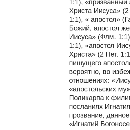
1:1), «призванный 
Христа Иисуса» (2 К
1:1),
«
апостол» (Г
Божий, апостол же 
Иисуса» (Флм. 1:1)
1:1), «апостол Иис
Христа» (2 Пет. 1:
пишущего апостол
вероятно, во избе
отношениях: «Иису
«апостольских муж
Поликарпа к филип
посланиях Игнатия
прозвание, данное
«Игнатий Богоносе