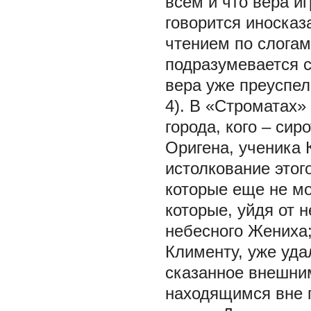
всем и что вера и
говорится иносказ
чтением по слога
подразумевается с
вера уже преуспела
4). В «Строматах»
города, кого – сир
Оригена, ученика 
истолкование этого
которые еще не мо
которые, уйдя от 
небесного Жениха; 
Клименту, уже уда
сказанное внешним
находящимся вне п