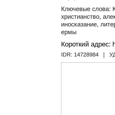
христианство
,
але
иносказание
,
лите
ермы
Короткий адрес: h
IDR: 14728984
| У