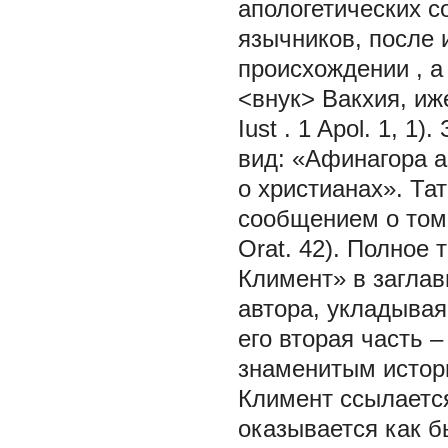
апологетических 
язычников, после и
происхождении
, 
<внук> Вакхия, иж
Iust
. 1 Apol. 1, 1
вид: «Афинагора 
о христианах». Та
сообщением о том,
Orat. 42). Полное
Климент» в загла
автора, укладывая
его вторая часть 
знаменитым истори
Климент ссылается,
оказывается как б