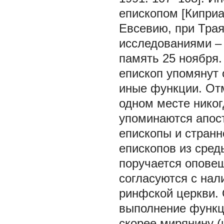
епископом [Киприа
Евсевию, при Траян
исследованиями – п
память 25 ноября.
епископ упомянут 
иные функции. Отм
одном месте никогд
упоминаются апост
епископы и странн
епископов из сред
поручается оповещ
согласуются с нал
ринфской церкви. 
выполнение функци
скорее мирянину (