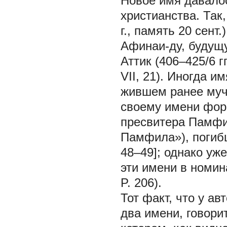
Новое имя давало
христианства. Так
г., память 20 сент
Афинаи-ду, будущ
Аттик (406–425/6 г
VII, 21). Иногда 
жившем ранее муче
своему имени фор
пресвитера Памфи
Памфила»), погибш
48–49]; однако уж
эти имени в номин
P. 206).
Тот факт, что у а
два имени, говори