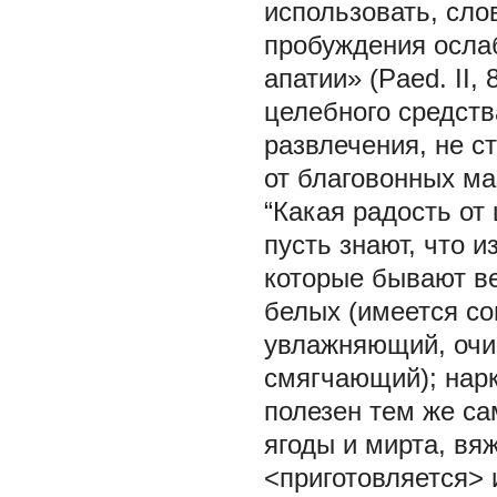
использовать, сло
пробуждения ослаб
апатии» (Paed. II, 
целебного средств
развлечения, не с
от благовонных ма
“Какая радость от 
пусть знают, что 
которые бывают в
белых (имеется с
увлажняющий, очи
смягчающий); нарк
полезен тем же с
ягоды и мирта, вя
<приготовляется> и