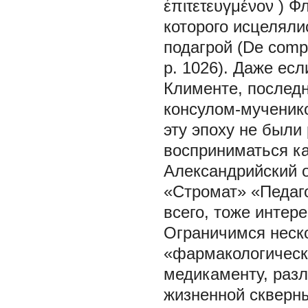
ἐπιτετευγμένον
) Ф
которого исцеляли
подагрой (De compos
p. 1026). Даже ес
Клименте, последн
консулом-мученик
эту эпоху не были
восприниматься к
Александрийский 
«Стромат» «Педаго
всего, тоже интер
Ограничимся неско
«фармакологическ
медикаменту, раз
жизненной скверны 