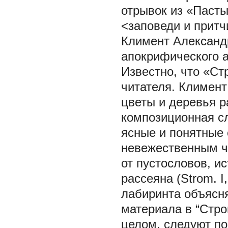
отрывок из «Пасты
<заповеди и притчи
Климент Александр
апокрифического а
Известно, что «Ст
читателя. Климент
цветы и деревья ра
композиционная с
ясные и понятные 
невежественным чит
от пустословов, и
рассеяна (Strom. I
лабиринта объясня
материала в “Стро
целом, следуют по