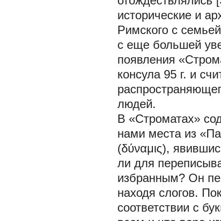
отождествлялись [
исторические и ар
Римского с семьей
с еще большей уве
появления «Стром
консула 95 г. и с
распространяющего
людей.
В «Строматах» со
нами места из «Па
(δύναμις), явивши
ли для переписыва
избранным? Он пере
находя слогов. По
соответствии с бу