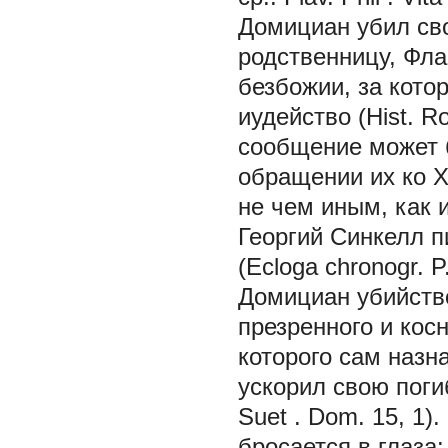
Домициан убил сво
родственницу, Фл
безбожии, за кото
иудейство (Hist. Ro
сообщение может б
обращении их ко Х
не чем иным, как 
Георгий Синкелл п
(Ecloga chronogr. 
Домициан убийство
презренного и косн
которого сам наз
ускорил свою погибе
Suet
. Dom. 15, 1)
бросается в глаза