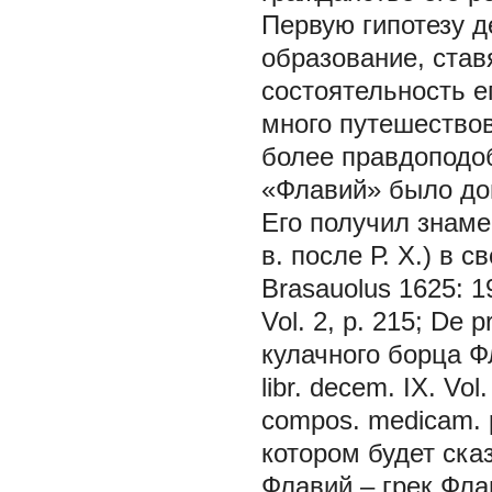
Первую гипотезу д
образование, став
состоятельность е
много путешествов
более правдоподоб
«Флавий» было до
Его получил знаме
в. после Р. Х.) в 
Brasauolus 1625: 1
Vol. 2, p. 215; De p
кулачного борца Ф
libr. decem. IX. Vo
compos. medicam. pe
котором будет ска
Флавий – грек Фл