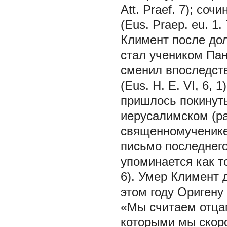
Att. Praef. 7); со
(Eus. Praep. eu. 1
Климент после дол
стал учеником Пант
сменил впоследств
(Eus. H. E. VI, 6, 
пришлось покинуть
иерусалимском (р
священномученике 
письмо последнего
упоминается как то
6). Умер Климент 
этом году Оригену 
«Мы считаем отца
которыми мы скоро