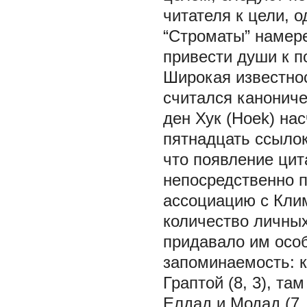
читателя к цели, 
“Строматы” намере
привести души к по
Широкая известнос
считался канониче
ден Хук (Hoek) на
пятнадцать ссылок 
что появление цит
непосредственно 
ассоциацию с Кли
количество личны
придавало им особ
запоминаемость: к
Граптой (8, 3), т
Елдад и Модад (7, 