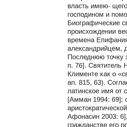
власть имею- щего
господином и помощ
Биографические св
происхождении ве
времена Епифания 
александрийцем, 
Последнюю точку з
n. 76]. Святитель
Клименте как о «св
an. 815, 63). Сог
латинское имя от 
[Амман 1994: 69]; 
аристократической
Афонасин 2003: 6]
гражданстве его ро