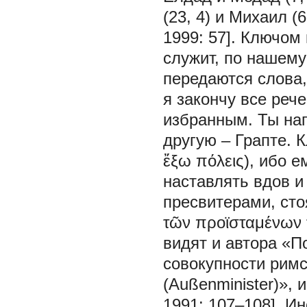
(23, 4) и Михаил (
1999: 57]. Ключом
служит, по нашему
передаются слова,
я закончу все реч
избранным. Ты на
другую – Грапте. 
ἔξω πόλεις), ибо е
наставлять вдов и 
пресвитерами, сто
τῶν προϊσταμένων τ
видят и автора «П
совокупности рим
(Außenminister)», 
1991: 107–108]. И