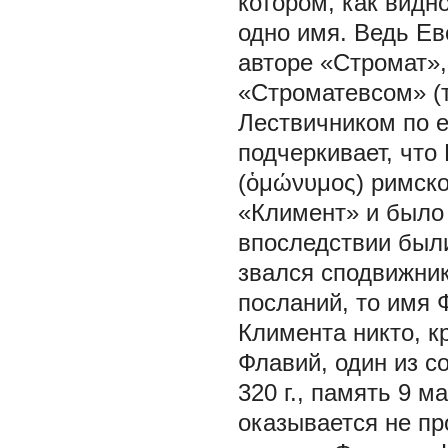
котором, как видн
одно имя. Ведь Ев
авторе «Стромат»,
«Строматевсом» (т
Лествичником по е
подчеркивает, что
(ὁμώνυμος) римског
«Климент» и было
впоследствии был
звался сподвижник
посланий, то имя 
Климента никто, кр
Флавий, один из с
320 г., память 9 
оказывается не пр