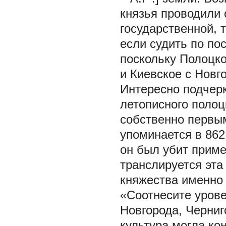
князья проводили 
государственной, 
если судить по по
поскольку Полоцко
и Киевское с Новг
Интересно подчер
летописного полоц
собственно первым
упоминается в 862 
он был убит приме
транслируется эта
княжества именно 
«Соотнесите урове
Новгорода, Черниго
культура могла ко