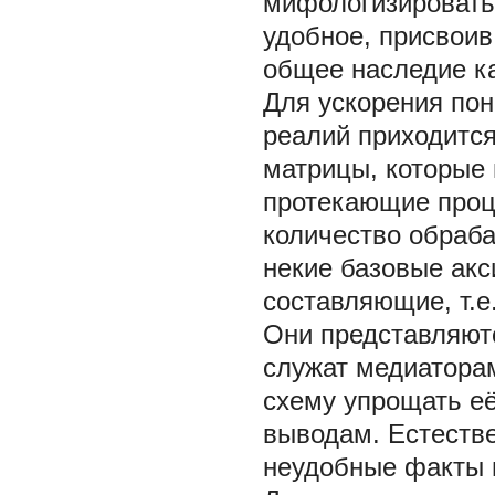
мифологизировать
удобное, присвоив
общее наследие ка
Для ускорения пон
реалий приходитс
матрицы, которые
протекающие проц
количество обраб
некие базовые ак
составляющие, т.е
Они представляют
служат медиаторам
схему упрощать е
выводам. Естестве
неудобные факты и