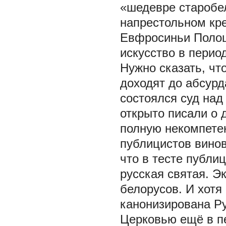
«шедевре старобел
напрестольном кре
Евфросиньи Полоцк
искусство в перио
Нужно сказать, чт
доходят до абсурда
состоялся суд над
открыто писали о 
полную некомпетен
публицистов вино
что в тесте публи
русская святая. Э
белорусов. И хот
канонизирована Р
Церковью ещё в пе