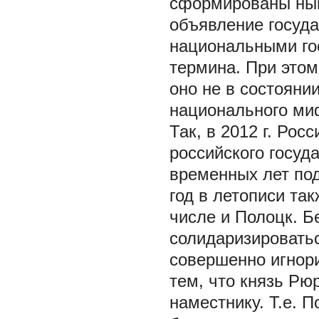
сформированы нын
объявление госуд
национальными го
термина. При этом
оно не в состояни
национального ми
Так, в 2012 г. Рос
российского госуд
временных лет под
год в летописи та
числе и Полоцк. Б
солидаризироватьс
совершенно игнори
тем, что князь Рю
наместнику. Т.е. 