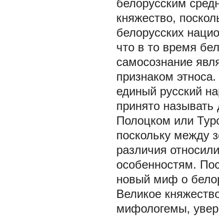
белорусским сред
княжество, поскол
белорусских нацио
что в то время бе
самосознание явля
признаком этноса.
единый русский на
принято называть
Полоцком или Тур
поскольку между 
различия относили
особенностям. По
новый миф о белор
Великое княжество
мифологемы, увере