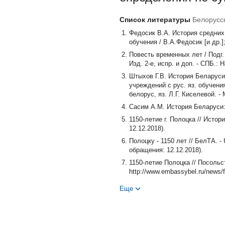
Список литературы
Белорусс
Федосик В.А. История средних в
обучения / В.А.Федосик [и др.]
Повесть временных лет / Подг.
Изд. 2-е, испр. и доп. - СПБ.: Н
Штыхов Г.В. История Беларуси 
учреждений с рус. яз. обучения
белорус, яз. Л.Г. Киселевой. - 
Сасим А.М. История Беларуси: 
1150-летие г. Полоцка // Истори
12.12.2018).
Полоцку - 1150 лет // БелТА. - U
обращения: 12.12.2018).
1150-летие Полоцка // Посоль
http://www.embassybel.ru/news/
История Полоцка [Электронный ре
Еще
polocka.html (дата обращения: 
Лукашенко: историю становлен
https://www.belta.by/president/v
novyh-uchebnikah-235365-2017/ 