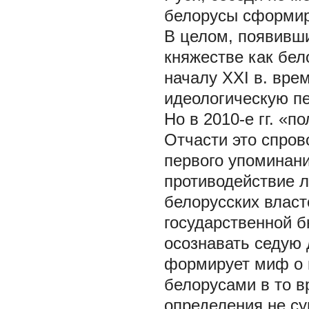
белорусы сформир
В целом, появивш
княжестве как бел
началу XXI в. вре
идеологическую п
Но в 2010-е гг. «
Отчасти это спров
первого упоминани
противодействие 
белорусских влас
государственной б
осознавать седую 
формирует миф о 
белорусами в то в
определения не с