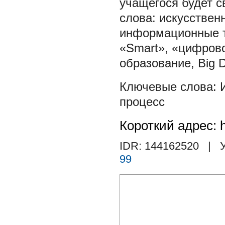
учащегося будет с
слова: искусствен
информационные те
«Smart», «цифрово
образование, Big D
процесс
Короткий адрес: h
IDR: 144162520
| У
99