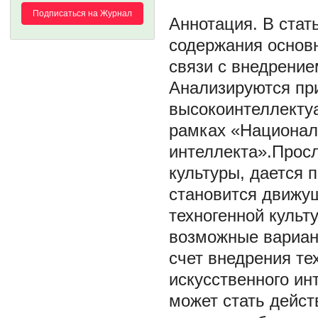
Подписаться на Журнал
В стат
содержания основ
связи с внедрение
Анализируются пр
высокоинтеллектуа
рамках «Националь
интеллекта».Прос
культуры, дается 
становится движу
техногенной культ
возможные вариан
счет внедрения те
искусственного ин
может стать дейст