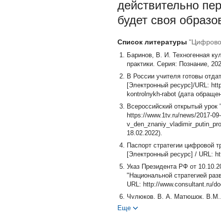
действительно пер
будет своя образо
Список литературы
"Цифровой
Баринов, В. И. Техногенная ку
практики. Серия: Познание, 202
В России учителя готовы отдат
[Электронный ресурс]/URL: https
kontrolnykh-rabot (дата обращен
Всероссийский открытый урок 
https://www.1tv.ru/news/2017-09
v_den_znaniy_vladimir_putin_pr
18.02.2022).
Паспорт стратегии цифровой т
[Электронный ресурс] / URL: ht
Указ Президента РФ от 10.10.2
"Национальной стратегией разв
URL: http://www.consultant.ru
Чулюков, В. А. Матюшок, В.М.
интеллекта: становление и тен
Еще
Серия: Экономика [Электронный р