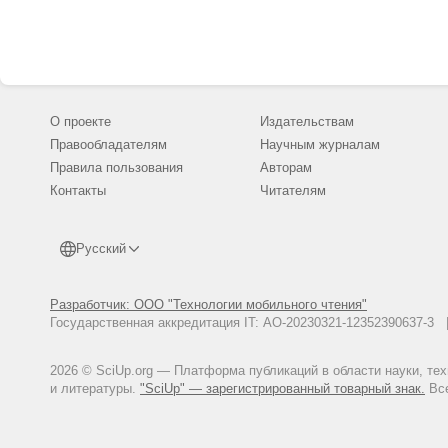
iskusstvennogo-intellekta-stanov
"Яндекс" запустил "Балабоба"
[Электронный ресурс] / URL: htt
lyuboy-tekst-s-pomoshchyu-ii (д
О проекте
Издательствам
Правообладателям
Научным журналам
Правила пользования
Авторам
Контакты
Читателям
Русский
Разработчик: ООО "Технологии мобильного чтения"
Государственная аккредитация IT: АО-20230321-12352390637-
2026 © SciUp.org — Платформа публикаций в области науки, те
и литературы.
"SciUp" — зарегистрированный товарный знак.
Все