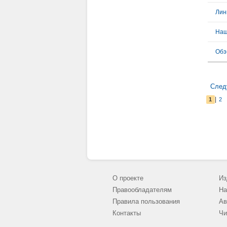
Лин
Наш
Обз
След
|
1
2
О проекте
Из
Правообладателям
На
Правила пользования
Ав
Контакты
Чи