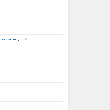
Круглый стол Финно-Угорская музыкальная культура в научной, образовательной и творческой деятельности
(13)