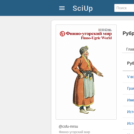
Руб
Гла
Руб
V в
Гра
Име
Ист
Ист
@csfu-mrsu
Финно-угорский мир