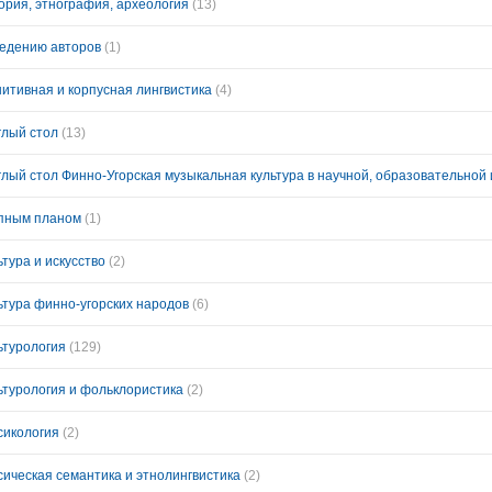
ория, этнография, археология
(13)
ведению авторов
(1)
нитивная и корпусная лингвистика
(4)
глый стол
(13)
пным планом
(1)
ьтура и искусство
(2)
ьтура финно-угорских народов
(6)
ьтурология
(129)
ьтурология и фольклористика
(2)
сикология
(2)
сическая семантика и этнолингвистика
(2)