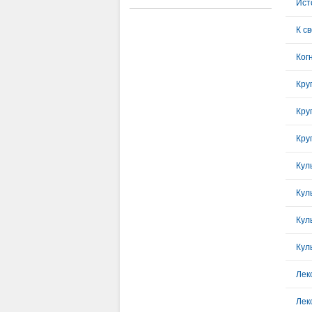
Ист
К с
Ког
Кру
Кру
Кул
Кул
Кул
Кул
Лек
Лек