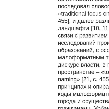
последовал слово
«traditional focus 
455], и далее раз
ландшафта [10, 11,
связи с развитие
исследований прои
образований, с ос
малоформатным т
дискурс власти, в
пространстве – «towa
naming» [21, с. 4
принципах и опира
коды малоформатн
города и осущест
гражданами. Урбан