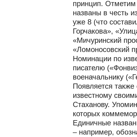
принцип. Отметим 
названы в честь и
уже 8 (что состав
Горчакова», «Улиц
«Мичуринский прос
«Ломоносовский п
Номинации по изв
писателю («Фонвиз
военачальнику («Г
Появляется также
известному своими
Стаханову. Упомин
которых коммемор
Единичные назван
– например, обозн