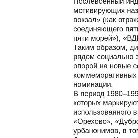
Послевоенный инд
мотивирующих назв
вокзал» (как отра
соединяющего пять
пяти морей»), «ВД
Таким образом, д
рядом социально 
опорой на новые с
коммеморативных 
номинации.
В период 1980–199
которых маркируют
использованного в
«Орехово», «Дубро
урбанонимов, в то