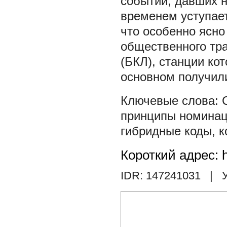
событий, давших н
временем уступае
что особенно ясно
общественного тр
(БКЛ), станции ко
основном получили
принципы номина
гибридные коды
,
к
Короткий адрес: h
IDR: 147241031
| У