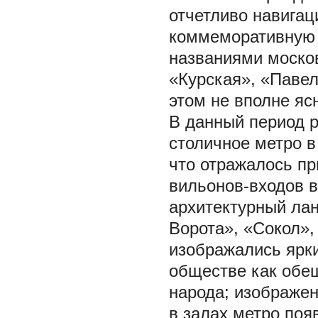
отчетливо навигац
коммеморативную 
названиями москов
«Курская», «Павел
этом не вполне яс
В данный период 
столичное метро в
что отражалось пр
вильонов-входов в
архитектурный ла
Ворота», «Сокол»,
изображались ярк
обществе как обещ
народа; изображе
в залах метро по