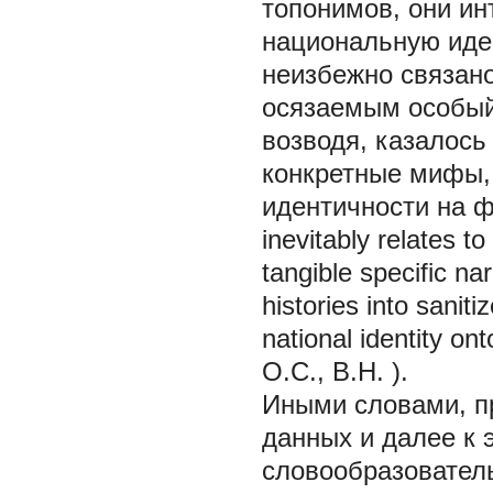
топонимов, они и
национальную иден
неизбежно связано
осязаемым особый
возводя, казалось
конкретные мифы,
идентичности на ф
inevitably relates t
tangible specific na
histories into sanit
national identity on
О.С., В.Н.
).
Иными словами, пр
данных и далее к 
словообразовател