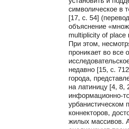
установить и подд
символическое в тек
[17, с. 54] (перев
объяснение «множе
multiplicity of pla
При этом, несмотр
проникает во все 
исследовательское
недавно [15, с. 7
города, представл
на латиницу [4, 8,
информационно-то
урбанистическом п
коннекторов, дост
жилых массивов. 