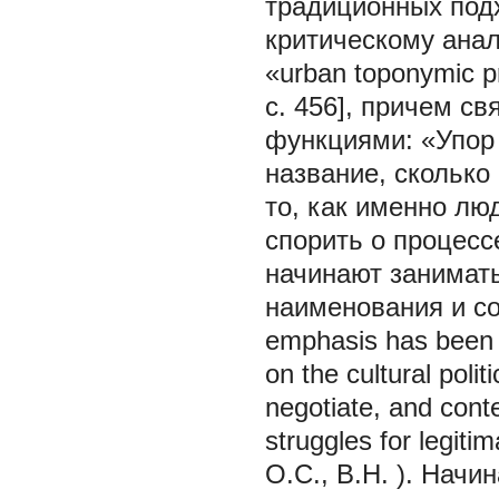
традиционных под
критическому анал
«urban toponymic pr
с. 456], причем с
функциями: «Упор 
название, сколько 
то, как именно лю
спорить о процесс
начинают занимат
наименования и со
emphasis has been p
on the cultural poli
negotiate, and cont
struggles for legiti
О.С., В.Н.
). Начи