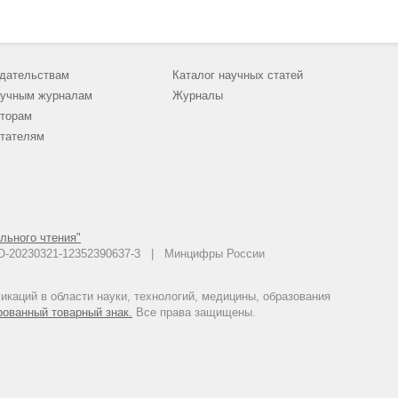
дательствам
Каталог научных статей
учным журналам
Журналы
торам
тателям
льного чтения"
 АО-20230321-12352390637-3 | Минцифры России
каций в области науки, технологий, медицины, образования
рованный товарный знак.
Все права защищены.