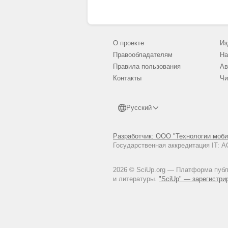
О проекте
Из
Правообладателям
На
Правила пользования
Ав
Контакты
Чи
Русский
Разработчик: ООО "Технологии моби
Государственная аккредитация IT:
2026 © SciUp.org — Платформа публи
и литературы.
"SciUp" — зарегистри