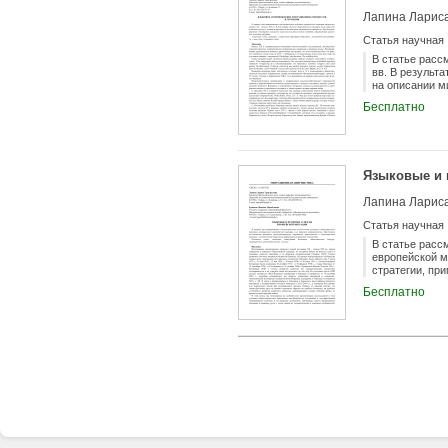
образ мигрант
Лапина Лариса
отсутствуют, 
поиска матери
Статья научная
Лейпцигского 
научном и мед
В статье расс
концептуально
вв. В результ
отражающие ра
на описании м
мигранты, миг
новых понятий
Бесплатно
Языковые и 
Лапина Лариса
Статья научная
В статье расс
европейской м
стратегии, пр
документах.
Бесплатно