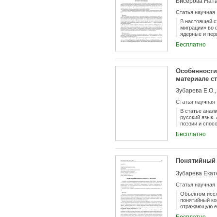
Бисерова Нат
массовой инфо
частью формир
Статья научная
Рассмотрен по
актуализирова
В настоящей с
и акторов дан
миграции» во 
2015 г.
ядерные и пер
прототипическ
Бесплатно
рассмотреть н
Особенности
материале ст
Зубарева Е.О.
Статья научная
В статье анал
русский язык.
поэзии и спос
поэзии, его с
Бесплатно
представляет 
повышается, ч
творческого м
конфликт. С о
Понятийный 
интонационног
предполагают 
Зубарева Екат
чтобы построи
Статья научная
Объектом исс
понятийный ко
отражающую ег
анализ, включ