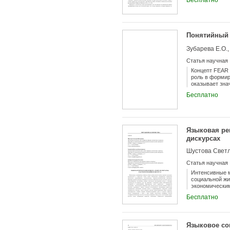
Бесплатно
Понятийный 
Зубарева Е.О.,
Статья научная
Концепт FEAR 
роль в формир
оказывает зна
окружающего м
Бесплатно
как пандемии,
данного конце
лингвистики. 
речевой агрес
миграции, так
Языковая ре
Статья посвящ
концепта FEAR
дискурсах
что способств
различных кон
методологичес
Статья научная
Интенсивные м
социальной жи
экономическим
конфликтогенн
Бесплатно
только с помо
ксенофобии и 
обусловливает
внимания иссл
Языковое со
портретирован