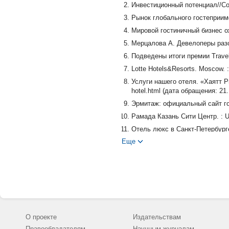
Инвестиционный потенциал//Сов
Рынок глобального гостеприимс
Мировой гостиничный бизнес ож
Мерцалова А. Девелоперы разо
Подведены итоги премии Travele
Lotte Hotels&Resorts. Moscow. :
Услуги нашего отеля. «Хаятт Рид
hotel.html (дата обращения: 21.
Эрмитаж: официальный сайт гост
Рамада Казань Сити Центр. : U
Отель люкс в Санкт-Петербурге.
http://www.fourseasons.com/ru/s
Еще
Гостиница Domina Prestige: офи
Гостиница Калининград -Рэдиссо
21.11.2015).
Услуги -отель «Пушкин ИНН». : U
Услуги отеля Swissotel Krasnye 
обращения: 21.11.2015).
О проекте
Издательствам
Услуги бизнес-отеля Москвы/Arar
Правообладателям
Научным журналам