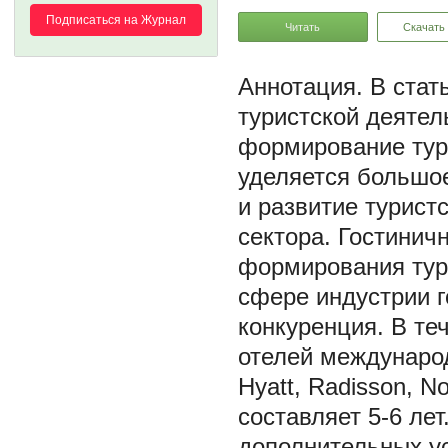
Подписаться на Журнал
Читать
Скачать
В стат
туристской деятел
формирование тури
уделяется большо
и развитие турист
сектора. Гостинич
формирования тур
сфере индустрии 
конкуренция. В теч
отелей международн
Hyatt, Radisson, N
составляет 5-6 ле
дополнительных ус