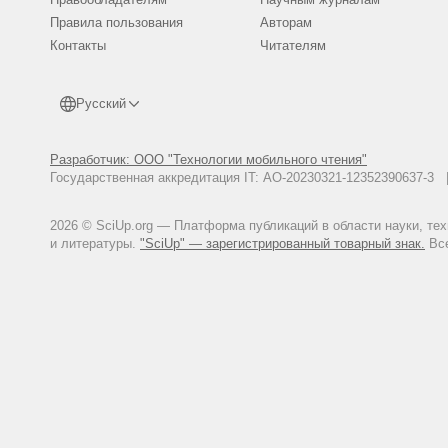
обращения: 21.11.2015).
Правила пользования
Авторам
Загородный отель «Царьград». :
Контакты
Читателям
Дом Alexander House. : URL: htt
Мини отель B&B ASSEMBLY (АСС
21.11.2015).
Русский
Mercure Бауманская. : URL: htt
Компания «Домой со мной». : URL
Разработчик: ООО "Технологии мобильного чтения"
Компания «Профидрайв». : URL: h
Государственная аккредитация IT: АО-20230321-12352390637-
Компания «Вези домой». : URL: 
2026 © SciUp.org — Платформа публикаций в области науки, те
и литературы.
"SciUp" — зарегистрированный товарный знак.
Все