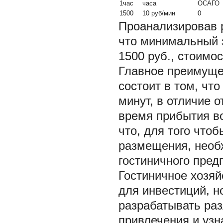
1час
часа
ОСАГО
1500
10 руб/мин
0
Проанализировав р
что минимальный з
1500 руб., стоимо
Главное преимущес
состоит в том, чт
минут, в отличие 
время прибытия во
что, для того что
размещения, необ
гостиничного пред
Гостиничное хозяй
для инвестиций, н
разрабатывать ра
привлечения и уз