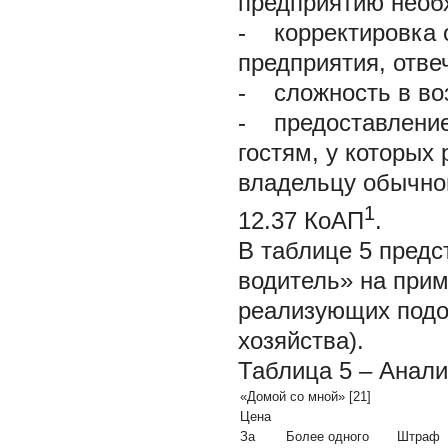
предприятию необ
-
корректировка о
предприятия, отве
-
сложность в воз
-
предоставление 
гостям, у которых
владельцу обычной
1
12.37 КоАП
.
В таблице 5 предс
водитель» на прим
реализующих подоб
хозяйства).
Таблица 5 – Анали
«Домой со мной»
[21]
Цена
За
Более одного
Штраф