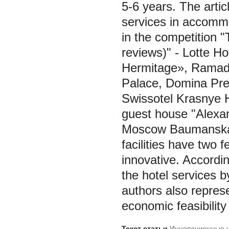
5-6 years. The artic
services in accommo
in the competition 
reviews)" - Lotte H
Hermitage», Ramada
Palace, Domina Pres
Swissotel Krasnye H
guest house "Alexa
Moscow Baumanskaya
facilities have two 
innovative. Accordin
the hotel services 
authors also repres
economic feasibility 
Текст статьи
Инновационные у