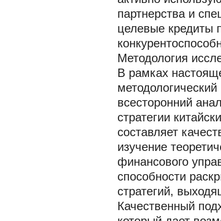
партнерства и сп
целевые кредиты п
конкурентоспособ
Методология иссл
В рамках настоящ
методологический
всесторонний ана
стратегии китайск
составляет качест
изучение теоретич
финансового управ
способности раск
стратегий, выходя
Качественный под
который дает воз