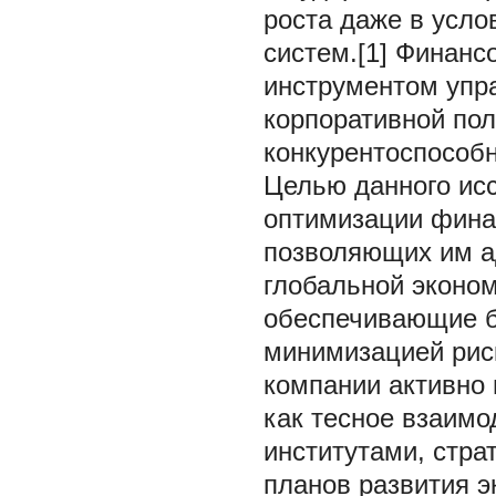
роста даже в усл
систем.[1] Финанс
инструментом упр
корпоративной по
конкурентоспособн
Целью данного ис
оптимизации финан
позволяющих им а
глобальной эконом
обеспечивающие б
минимизацией риск
компании активно
как тесное взаим
институтами, стра
планов развития э