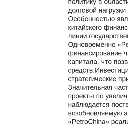
политику в област
долговой нагрузки
Особенностью явл
китайского финан
линии государстве
Одновременно «Pe
финансирование че
капитала, что поз
средств.Инвестици
стратегические пр
Значительная час
проекты по увелич
наблюдается пост
возобновляемую эн
«PetroChina» реал