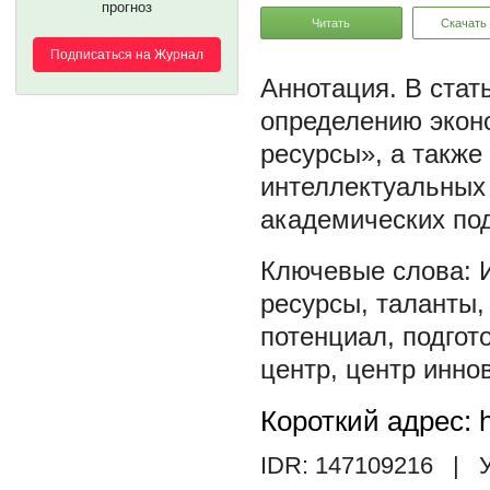
прогноз
Читать
Скачать
Подписаться на Журнал
В стат
определению экон
ресурсы», а также
интеллектуальных 
академических по
ресурсы
,
таланты
потенциал
,
подгот
центр
,
центр инно
Короткий адрес: h
IDR: 147109216
| У