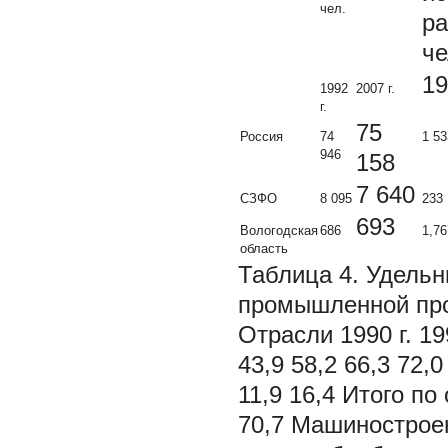
чел.
ра
че
19
1992
2007 г.
г.
75
Россия
74
1 53
946
158
7 640
СЗФО
8 095
233
693
Вологодская
686
1,76
область
Таблица 4. Удельн
промышленной прод
Отрасли 1990 г. 199
43,9 58,2 66,3 72,
11,9 16,4 Итого по
70,7 Машиностроени