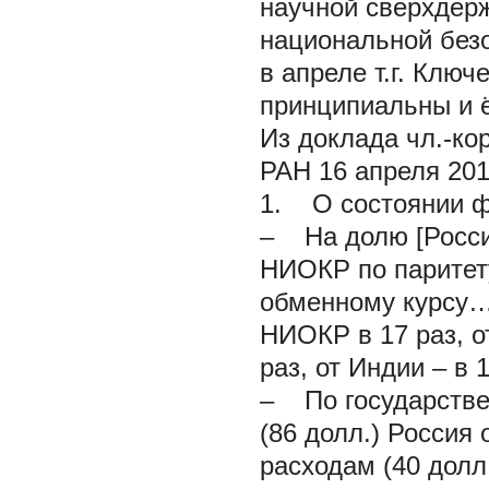
научной сверхдерж
национальной безо
в апреле т.г. Клю
принципиальны и ё
Из доклада чл.-ко
РАН 16 апреля 2010
1. О состоянии ф
– На долю [Росси
НИОКР по паритет
обменному курсу…
НИОКР в 17 раз, от
раз, от Индии – в 
– По государстве
(86 долл.) Россия 
расходам (40 долл.