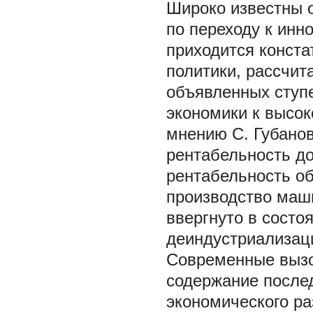
Широко известны 
по переходу к инн
приходится конста
политики, рассчит
объявленных ступе
экономики к высок
мнению С. Губанов
рентабельность до
рентабельность о
производство маш
ввергнуто в состоя
деиндустриализац
Современные вызо
содержание послед
экономического ра