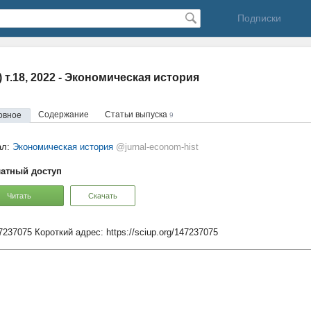
Подписки
6) т.18, 2022 - Экономическая история
Содержание
Статьи выпуска
овное
9
ал:
Экономическая история
@jurnal-econom-hist
атный доступ
Читать
Скачать
47237075
Короткий адрес:
https://sciup.org/147237075