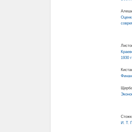
Алеши
Оценк
совре
Листо
Краев
1930 
Киста
Финан
Щерба
Эконо
Стожк
И. Т.