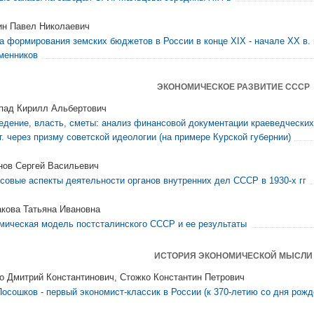
н Павел Николаевич
а формирования земских бюджетов в России в конце XIX - начале ХХ в. 
менников
ЭКОНОМИЧЕСКОЕ РАЗВИТИЕ СССР
пад Кирилл Альбертович
едение, власть, сметы: анализ финансовой документации краеведческих 
гг. через призму советской идеологии (на примере Курской губернии)
нов Сергей Васильевич
совые аспекты деятельности органов внутренних дел СССР в 1930-х гг
кова Татьяна Ивановна
мическая модель постсталинского СССР и ее результаты
ИСТОРИЯ ЭКОНОМИЧЕСКОЙ МЫСЛИ
о Дмитрий Константинович, Стожко Константин Петрович
 Посошков - первый экономист-классик в России (к 370-летию со дня рожд