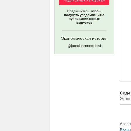
Подписаться на Журнал
Подпишитесь, чтобы
получать уведомления о
публикации новых
выпусков
Экономическая история
@jurnal-econom-hist
Содер
Эконо
Арсен
Военн