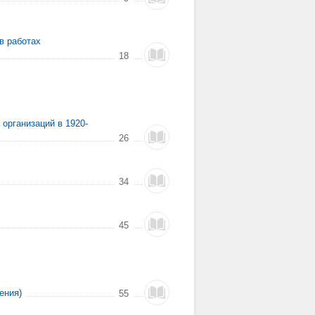
в работах
18
организаций в 1920-
26
34
45
ения)
55