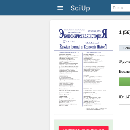
1 (5
Осн
Журн
Беспл
ID: 1