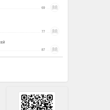
69
77
СЕЙ
87