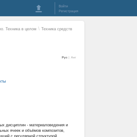
Войти
Регистрация
\
о. Техника в целом
Техника средств
Рус
Анг
кты
ых дисциплин - материаловедения и
ьных ячеек и объёмов композитов,
кций с регулярной структурой.