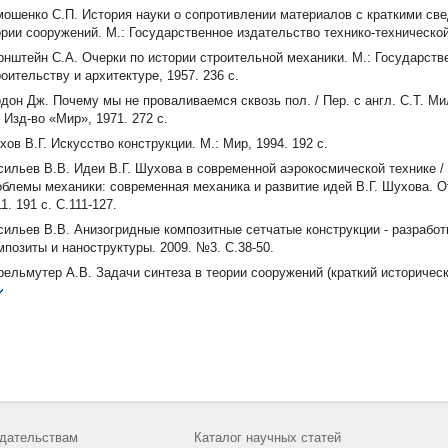
мошенко С.П. История науки о сопротивлении материалов с краткими све
ории сооружений. М.: Государственное издательство технико-технической
рнштейн С.А. Очерки по истории строительной механики. М.: Государств
оительству и архитектуре, 1957. 236 с.
рдон Дж. Почему мы не проваливаемся сквозь пол. / Пер. с англ. С.Т. М
 Изд-во «Мир», 1971. 272 с.
ов В.Г. Искусство конструкции. М.: Мир, 1994. 192 с.
сильев В.В. Идеи В.Г. Шухова в современной аэрокосмической технике /
облемы механики: современная механика и развитие идей В.Г. Шухова. Отв
1. 191 с. С.111-127.
сильев В.В. Анизогридные композитные сетчатые конструкции - разработк
мпозиты и наноструктуры. 2009. №3. С.38-50.
рельмутер А.В. Задачи синтеза в теории сооружений (краткий исторически
сударственного архитектурно-строительного университета. 2016. №2. С.7
маров В. А. Проектирование силовых схем авиационных конструкций // 
хники. М.: Машиностроение, 1984. С. 114-129.
маров В.А. Проектирование силовых аддитивных конструкций: теоретичес
7. Т.7 (№2). С. 191-206.
dsoe M.P., Sigmund O. Topology Optimization: Theory, Methods and Applicat
шов Е.А., Комаров В.А. Топологическая оптимизация силовых конструкци
дательствам
Каталог научных статей
стник Самарского университета. Аэрокосмическая техника, технологии и 