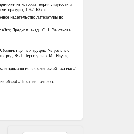
дениями из истории теории упругости и
 литературы, 1957. 537 с.
енное издательство литературы по
илейко; Предисл. акад. Ю.Н. Работнова.
 Сборник научных трудов: Актуальные
. ред. Ф.Л. Черно-усько. М.: Наука,
а и применение в космической технике //
й обзор) // Вестник Томского
0-106.
Актуальные проблемы авиационной науки и
кие основы // Онтология проектирования.
ions. New York: Springer, 2003. 271 p.
й методом выпуклой линеаризации //
машиностроение. 2018. Т. 17. № 1. С.