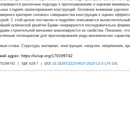
атриваются различные подходы к прогнозированию и оценкам минималь
ьных стадиях проектирования конструкций. Основное внимание уделен
змерного критерия силового совершенства конструкции к оценке эффекти
турой. С этой целью поставлен и подробно описывается вычислительный 
ейшей кубической решётки Браве генерируются последовательно ферме
одами строительной механики анализируются их свойства. Показано, ч
елённым потенциалом для прогнозирования ряда механических характер
Структура
,
материал
,
конструкция
,
нагрузки
,
напряжения
,
кр
кий адрес: https://sciup.org/170199742
170199742
| УДК:
629.7
| DOI:
10.18287/2223-9537-2023-13-2-175-191