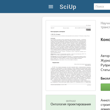
Научн
транс
Конс
Автор
Журн
Рубри
Стать
Беспл
ЖУРНАЛ
Онтология проектирования
строи
армир