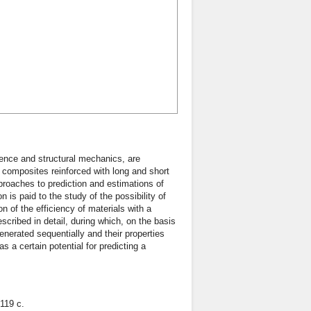
ience and structural mechanics, are
 composites reinforced with long and short
approaches to prediction and estimations of
is paid to the study of the possibility of
on of the efficiency of materials with a
cribed in detail, during which, on the basis
enerated sequentially and their properties
 a certain potential for predicting a
119 с.