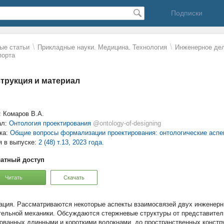
Подписки
\
\
ые статьи
Прикладные науки. Медицина. Технология
Инженерное дел
порта
трукция и материал
: Комаров В.А.
ал:
Онтология проектирования
@ontology-of-designing
ка:
Общие вопросы формализации проектирования: онтологические аспе
я в выпуске:
2 (48) т.13, 2023 года.
атный доступ
Читать
Скачать
Рассматриваются некоторые аспекты взаимосвязей двух инженерн
тельной механики. Обсуждаются стержневые структуры от представител
ованных длинными и короткими волокнами, до пространственных констру