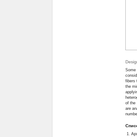
Desig
Some a
consid
fibers
the mi
applyi
hetero
of the
are an
number
Спис
Ар