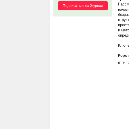
Рассм
Подписаться на Журнал
начал
безра
струк
прост
и мет
опред
Корот
IDR: 