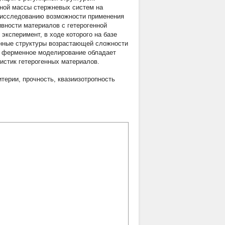
ной массы стержневых систем на
о исследованию возможности применения
вности материалов с гетерогенной
эксперимент, в ходе которого на базе
нные структуры возрастающей сложности
то ферменное моделирование обладает
истик гетерогенных материалов.
итерии
,
прочность
,
квазиизотропность