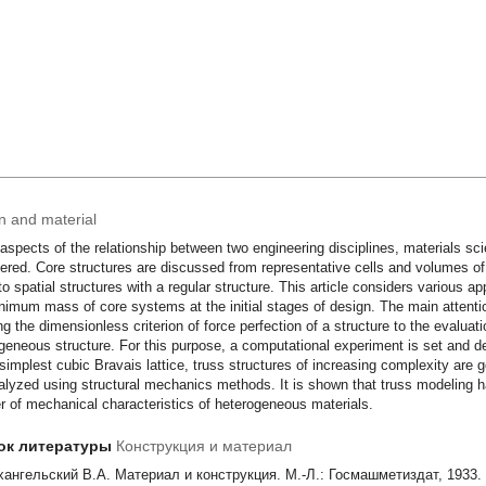
n and material
spects of the relationship between two engineering disciplines, materials sc
ered. Core structures are discussed from representative cells and volumes of
 to spatial structures with a regular structure. This article considers various 
nimum mass of core systems at the initial stages of design. The main attention 
ng the dimensionless criterion of force perfection of a structure to the evaluati
geneous structure. For this purpose, a computational experiment is set and des
 simplest cubic Bravais lattice, truss structures of increasing complexity are g
alyzed using structural mechanics methods. It is shown that truss modeling has
 of mechanical characteristics of heterogeneous materials.
ок литературы
Конструкция и материал
хангельский В.А. Материал и конструкция. М.-Л.: Госмашметиздат, 1933. 