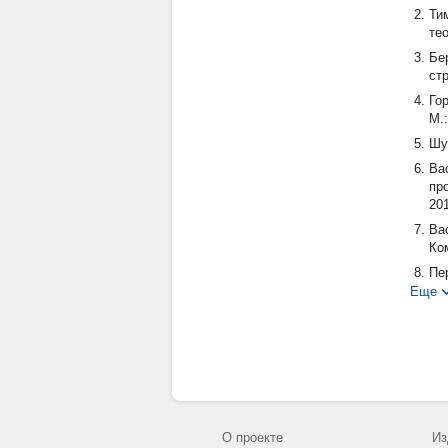
Ти
те
Бе
стр
Го
М.:
Шух
Ва
пр
201
Ва
Ко
Пе
го
Еще
Ко
те
Ко
201
Ben
Ки
О проекте
Из
Ве