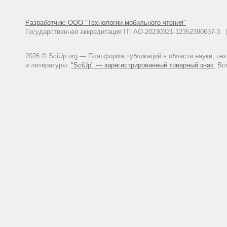
Разработчик: ООО "Технологии мобильного чтения"
Государственная аккредитация IT: АО-20230321-12352390637-
2026 © SciUp.org — Платформа публикаций в области науки, те
и литературы.
"SciUp" — зарегистрированный товарный знак.
Все